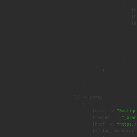
                        (

                            [n
                            [h
                            [a
                               
                              
                               
                        )

                )

        )

    [3] => Array

        (

            [name] => 
"Boutiqu
            [target] => 
"_blan
            [href] => 
"https:/
            [active] => Array
