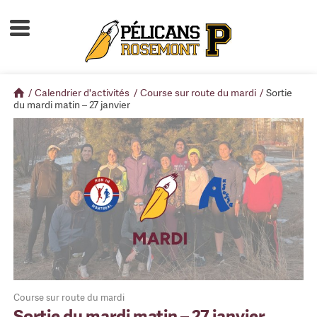
Accueil
À propos
/
Calendrier d'activités
/
Course sur route du mardi
/
Sortie
Calendrier d'activités
du mardi matin – 27 janvier
Boutique
Devenir membre
Course sur route du mardi
Sortie du mardi matin – 27 janvier