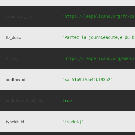
canonical_link
"https://lespelicans.org/fr/ca
fb_desc
"Partez la journ&eacute;e du b
fb_img
"https://lespelicans.org/websi
addthis_id
"xa-51b9d7da41bf9352"
addthis_default_style
true
typekit_id
"isn4dkj"