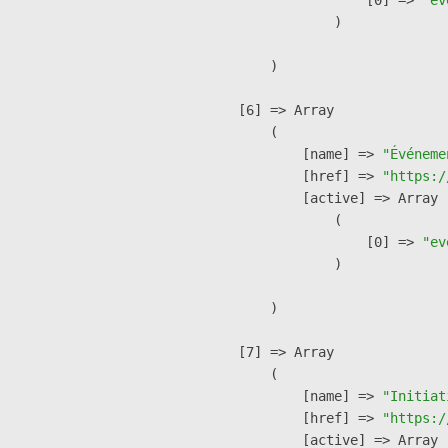
                )

        )

    [6] => Array

        (

            [name] => 
"Événeme
            [href] => 
"https:/
            [active] => Array

                (

                    [0] => 
"ev
                )

        )

    [7] => Array

        (

            [name] => 
"Initiat
            [href] => 
"https:/
            [active] => Array
