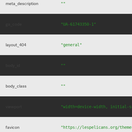
meta_description
""
ga_code
"UA-61743350-1"
layout_404
"general"
body_id
""
body_class
""
viewport
"width=device-width, initial-s
favicon
"https://lespelicans.org/theme