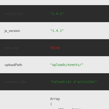
css_version
"1.4.1"
js_version
"1.4.1"
view_bar
false
uploadPath
"uploads/events/"
submenu_title
"Calendrier d'activités"
Array

(
