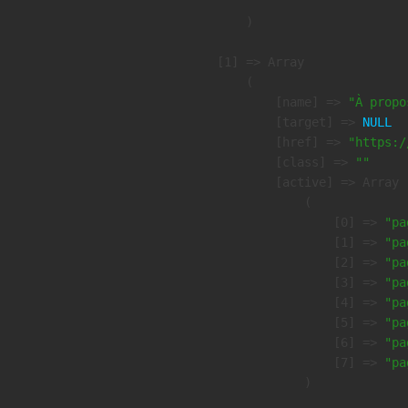
        )

    [1] => Array

        (

            [name] => 
"À propo
            [target] => 
NULL
            [href] => 
"https:/
            [class] => 
""
            [active] => Array

                (

                    [0] => 
"pa
                    [1] => 
"pa
                    [2] => 
"pa
                    [3] => 
"pa
                    [4] => 
"pa
                    [5] => 
"pa
                    [6] => 
"pa
                    [7] => 
"pa
                )
