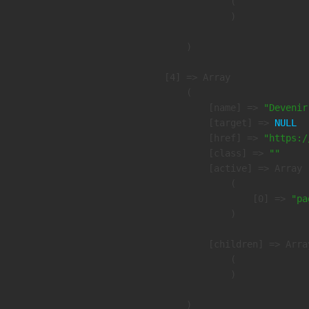
                (

                )

        )

    [4] => Array

        (

            [name] => 
"Devenir
            [target] => 
NULL
            [href] => 
"https:/
            [class] => 
""
            [active] => Array

                (

                    [0] => 
"pa
                )

            [children] => Array
                (

                )

        )
