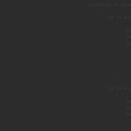
            [children] => Array
                (

                    [0] => Arra
                        (

                            [n
                            [h
                            [a
                               
                              
                               
                        )

                    [1] => Arra
                        (

                            [n
                            [h
                            [a
                               
                              