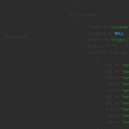
        )

    [2] => Array

        (

            [name] => 
"Calendr
            [target] => 
NULL
main_menu
            [href] => 
"https:/
            [class] => 
""
            [active] => Array

                (

                    [0] => 
"ev
                    [1] => 
"pa
                    [2] => 
"ev
                    [3] => 
"ev
                    [4] => 
"ev
                    [5] => 
"ev
                    [6] => 
"ev
                    [7] => 
"ev
                    [8] => 
"ev
                    [9] => 
"ev
                )
