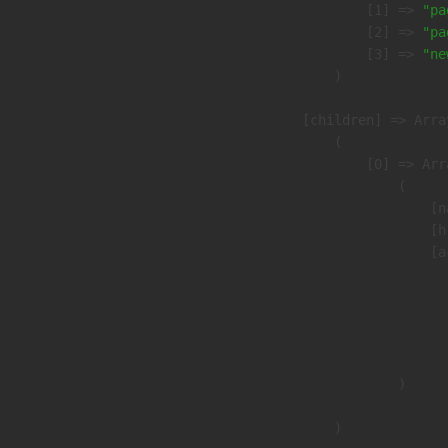
                    [1] => 
"pa
                    [2] => 
"pa
                    [3] => 
"ne
                )

            [children] => Array
                (

                    [0] => Arra
                        (

                            [n
                            [h
                            [a
                               
                              
                              
                               
                        )

                )
