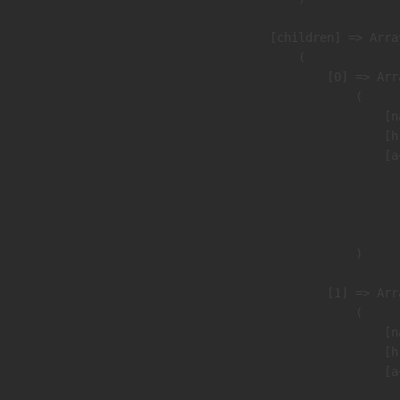
            [children] => Array
                (

                    [0] => Arra
                        (

                            [n
                            [h
                            [a
                               
                              
                               
                        )

                    [1] => Arra
                        (

                            [n
                            [h
                            [a
                               