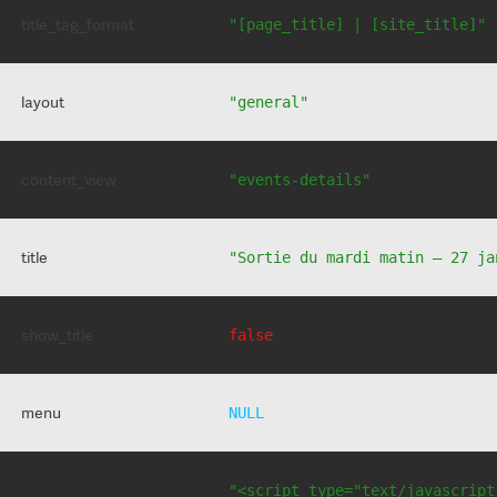
title_tag_format
"[page_title] | [site_title]"
layout
"general"
content_view
"events-details"
title
"Sortie du mardi matin – 27 ja
show_title
false
menu
NULL
"<script type="text/javascript