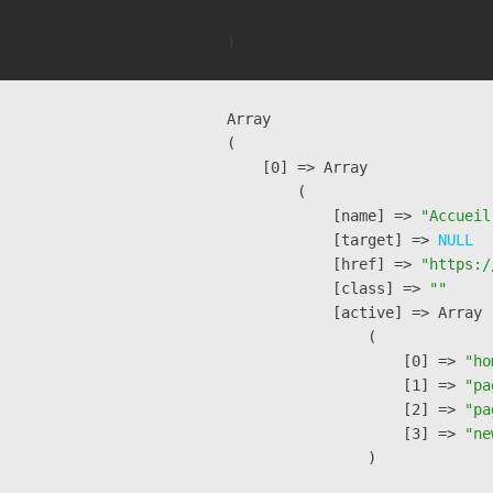
Array

(

    [0] => Array

        (

            [name] => 
"Accueil
            [target] => 
NULL
            [href] => 
"https:/
            [class] => 
""
            [active] => Array

                (

                    [0] => 
"ho
                    [1] => 
"pa
                    [2] => 
"pa
                    [3] => 
"ne
                )
