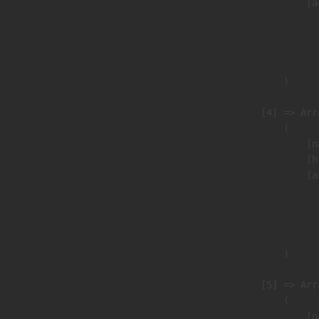
                            [a
                               
                              
                               
                        )

                    [4] => Arra
                        (

                            [n
                            [h
                            [a
                               
                              
                               
                        )

                    [5] => Arra
                        (

                            [n