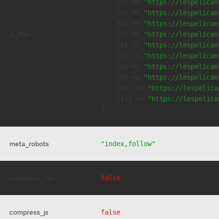
    [2] => 
"https://lespelican
    [3] => 
"https://lespelican
    [4] => 
"https://lespelican
js_files
    [5] => 
"https://lespelican
    [6] => 
"https://lespelican
    [7] => 
"https://lespelican
    [8] => 
"https://lespelican
    [9] => 
"https://lespelican
    [10] => 
"https://lespelica
    [11] => 
"https://lespelica
meta_robots
"index,follow"
compress_css
false
compress_js
false