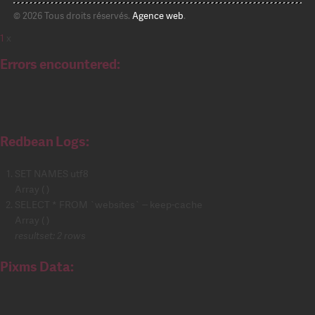
© 2026 Tous droits réservés.
Agence web
.
1
x
Errors encountered:
Redbean Logs:
SET NAMES utf8
Array ( )
SELECT * FROM `websites` -- keep-cache
Array ( )
resultset: 2 rows
Pixms Data: