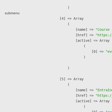
        )

submenu
    [4] => Array

        (

            [name] => 
"Course 
            [href] => 
"https:/
            [active] => Array

                (

                    [0] => 
"ev
                )

        )

    [5] => Array

        (

            [name] => 
"Entraîn
            [href] => 
"https:/
            [active] => Array

                (

                    [0] => 
"ev