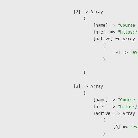
    [2] => Array

        (

            [name] => 
"Course 
            [href] => 
"https:/
            [active] => Array

                (

                    [0] => 
"ev
                )

        )

    [3] => Array

        (

            [name] => 
"Course 
            [href] => 
"https:/
            [active] => Array

                (

                    [0] => 
"ev
                )
