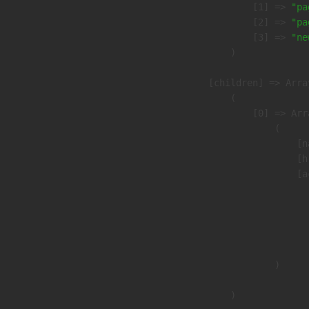
                    [1] => 
"pa
                    [2] => 
"pa
                    [3] => 
"ne
                )

            [children] => Array
                (

                    [0] => Arra
                        (

                            [n
                            [h
                            [a
                               
                              
                              
                               
                        )

                )
