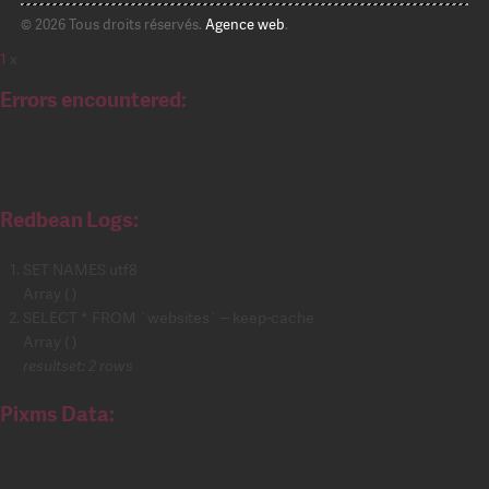
© 2026 Tous droits réservés.
Agence web
.
1
x
Errors encountered:
Redbean Logs:
SET NAMES utf8
Array ( )
SELECT * FROM `websites` -- keep-cache
Array ( )
resultset: 2 rows
Pixms Data: