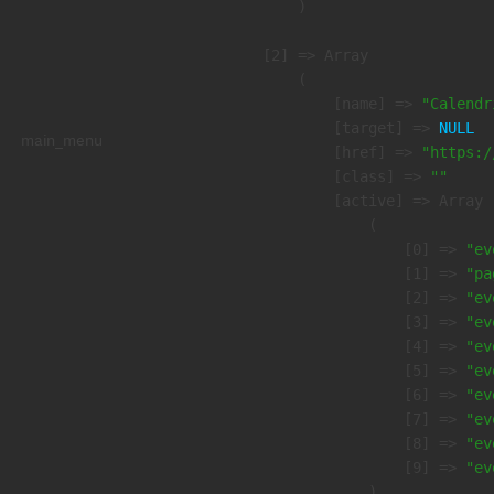
        )

    [2] => Array

        (

            [name] => 
"Calendr
            [target] => 
NULL
main_menu
            [href] => 
"https:/
            [class] => 
""
            [active] => Array

                (

                    [0] => 
"ev
                    [1] => 
"pa
                    [2] => 
"ev
                    [3] => 
"ev
                    [4] => 
"ev
                    [5] => 
"ev
                    [6] => 
"ev
                    [7] => 
"ev
                    [8] => 
"ev
                    [9] => 
"ev
                )
