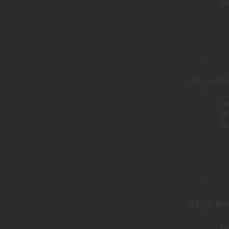
                            [a
                               
                              
                               
                        )

                    [4] => Arra
                        (

                            [n
                            [h
                            [a
                               
                              
                               
                        )

                    [5] => Arra
                        (

                            [n