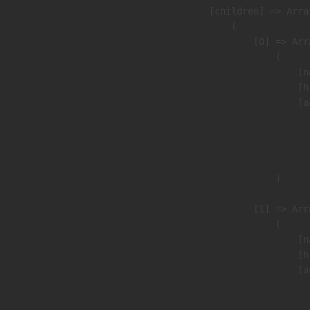
            [children] => Array
                (

                    [0] => Arra
                        (

                            [n
                            [h
                            [a
                               
                              
                               
                        )

                    [1] => Arra
                        (

                            [n
                            [h
                            [a
                               
                              