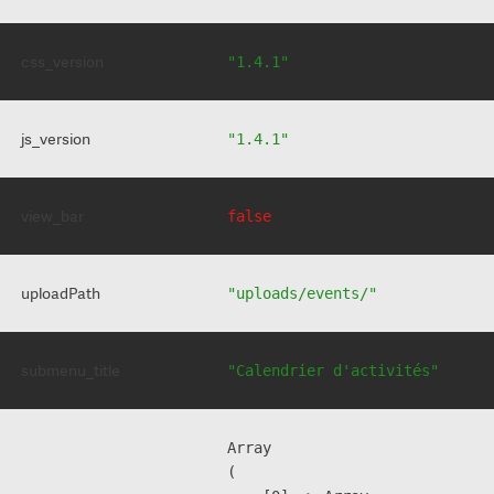
css_version
"1.4.1"
js_version
"1.4.1"
view_bar
false
uploadPath
"uploads/events/"
submenu_title
"Calendrier d'activités"
Array

(
