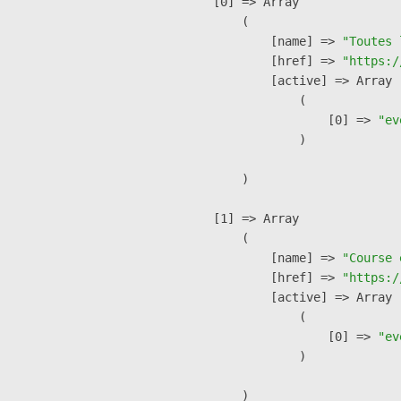
    [0] => Array

        (

            [name] => 
"Toutes 
            [href] => 
"https:/
            [active] => Array

                (

                    [0] => 
"ev
                )

        )

    [1] => Array

        (

            [name] => 
"Course 
            [href] => 
"https:/
            [active] => Array

                (

                    [0] => 
"ev
                )

        )
