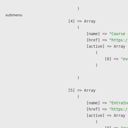
        )

submenu
    [4] => Array

        (

            [name] => 
"Course 
            [href] => 
"https:/
            [active] => Array

                (

                    [0] => 
"ev
                )

        )

    [5] => Array

        (

            [name] => 
"Entraîn
            [href] => 
"https:/
            [active] => Array

                (

                    [0] => 
"ev