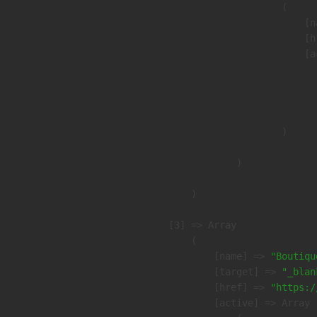
                        (

                            [n
                            [h
                            [a
                               
                              
                               
                        )

                )

        )

    [3] => Array

        (

            [name] => 
"Boutiqu
            [target] => 
"_blan
            [href] => 
"https:/
            [active] => Array
