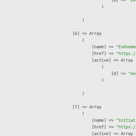
                )

        )

    [6] => Array

        (

            [name] => 
"Événeme
            [href] => 
"https:/
            [active] => Array

                (

                    [0] => 
"ev
                )

        )

    [7] => Array

        (

            [name] => 
"Initiat
            [href] => 
"https:/
            [active] => Array
