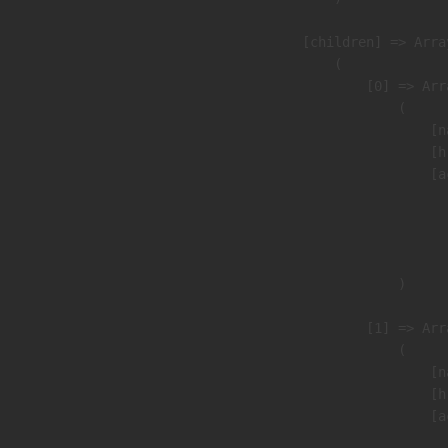
            [children] => Array
                (

                    [0] => Arra
                        (

                            [n
                            [h
                            [a
                               
                              
                               
                        )

                    [1] => Arra
                        (

                            [n
                            [h
                            [a
                               