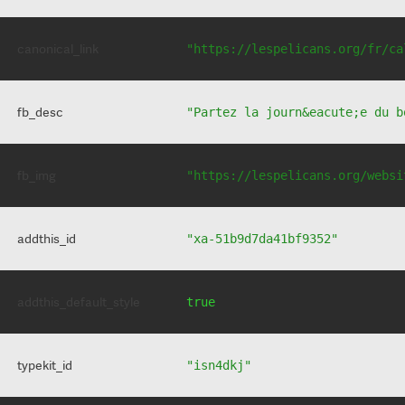
canonical_link
"https://lespelicans.org/fr/ca
fb_desc
"Partez la journ&eacute;e du b
fb_img
"https://lespelicans.org/websi
addthis_id
"xa-51b9d7da41bf9352"
addthis_default_style
true
typekit_id
"isn4dkj"