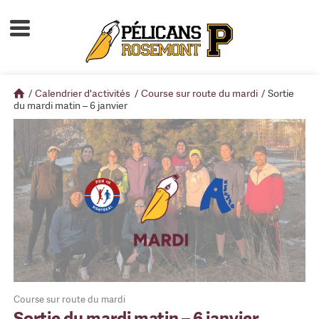
Accueil
À propos
/
Calendrier d'activités
/
Course sur route du mardi
/
Sortie
Calendrier d'activités
du mardi matin – 6 janvier
Boutique
Devenir membre
Course sur route du mardi
Sortie du mardi matin – 6 janvier