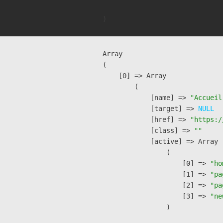
Array

(

    [0] => Array

        (

            [name] => 
"Accueil
            [target] => 
NULL
            [href] => 
"https:/
            [class] => 
""
            [active] => Array

                (

                    [0] => 
"ho
                    [1] => 
"pa
                    [2] => 
"pa
                    [3] => 
"ne
                )
