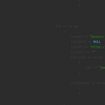
                (

                )

        )

    [4] => Array

        (

            [name] => 
"Devenir
            [target] => 
NULL
            [href] => 
"https:/
            [class] => 
""
            [active] => Array

                (

                    [0] => 
"pa
                )

            [children] => Array
                (

                )

        )
