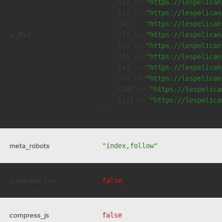
    [2] => 
"https://lespelican
    [3] => 
"https://lespelican
    [4] => 
"https://lespelican
js_files
    [5] => 
"https://lespelican
    [6] => 
"https://lespelican
    [7] => 
"https://lespelican
    [8] => 
"https://lespelican
    [9] => 
"https://lespelican
    [10] => 
"https://lespelica
    [11] => 
"https://lespelica
meta_robots
"index,follow"
compress_css
false
compress_js
false