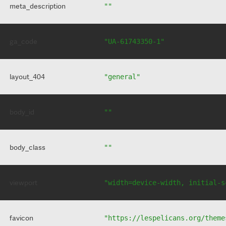
meta_description
""
ga_code
"UA-61743350-1"
layout_404
"general"
body_id
""
body_class
""
viewport
"width=device-width, initial-s
favicon
"https://lespelicans.org/theme