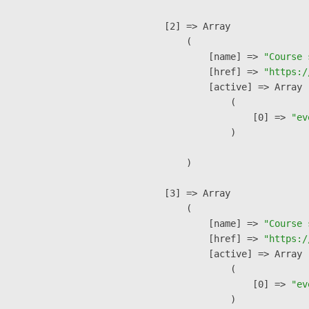
    [2] => Array

        (

            [name] => 
"Course 
            [href] => 
"https:/
            [active] => Array

                (

                    [0] => 
"ev
                )

        )

    [3] => Array

        (

            [name] => 
"Course 
            [href] => 
"https:/
            [active] => Array

                (

                    [0] => 
"ev
                )
