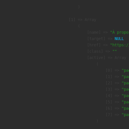
        )

    [1] => Array

        (

            [name] => 
"À propo
            [target] => 
NULL
            [href] => 
"https:/
            [class] => 
""
            [active] => Array

                (

                    [0] => 
"pa
                    [1] => 
"pa
                    [2] => 
"pa
                    [3] => 
"pa
                    [4] => 
"pa
                    [5] => 
"pa
                    [6] => 
"pa
                    [7] => 
"pa
                )
