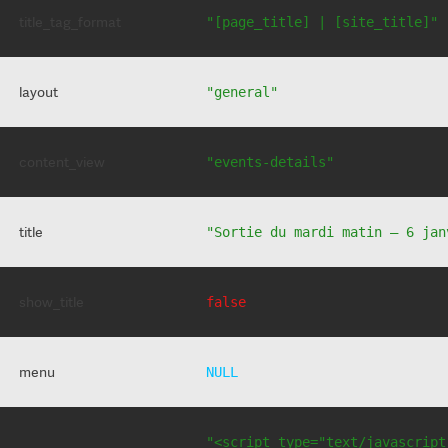
title_tag_format
"[page_title] | [site_title]"
layout
"general"
content_view
"events-details"
title
"Sortie du mardi matin – 6 jan
show_title
false
menu
NULL
"<script type="text/javascript