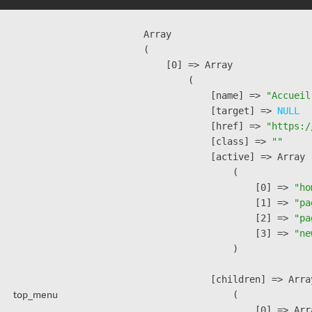
Array

(

    [0] => Array

        (

            [name] => 
"Accueil
            [target] => 
NULL
            [href] => 
"https:/
            [class] => 
""
            [active] => Array

                (

                    [0] => 
"ho
                    [1] => 
"pa
                    [2] => 
"pa
                    [3] => 
"ne
                )

            [children] => Array
top_menu
                (

                    [0] => Arra