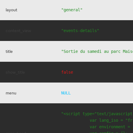
layout
"general"
content_view
"events-details"
title
"Sortie du samedi au parc Mais
show_title
false
menu
NULL
"<script type="text/javascript
            var lang_iso = "fr"
            var environment = 