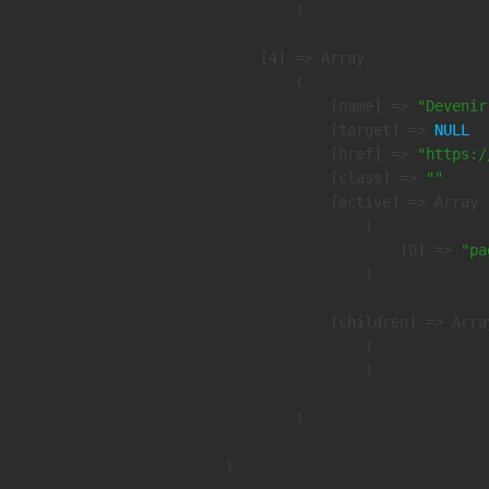
        )

    [4] => Array

        (

            [name] => 
"Devenir
            [target] => 
NULL
            [href] => 
"https:/
            [class] => 
""
            [active] => Array

                (

                    [0] => 
"pa
                )

            [children] => Array
                (

                )

        )
