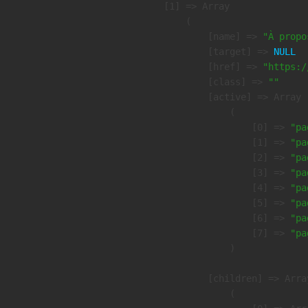
    [1] => Array

        (

            [name] => 
"À propo
            [target] => 
NULL
            [href] => 
"https:/
            [class] => 
""
            [active] => Array

                (

                    [0] => 
"pa
                    [1] => 
"pa
                    [2] => 
"pa
                    [3] => 
"pa
                    [4] => 
"pa
                    [5] => 
"pa
                    [6] => 
"pa
                    [7] => 
"pa
                )

            [children] => Array
                (
