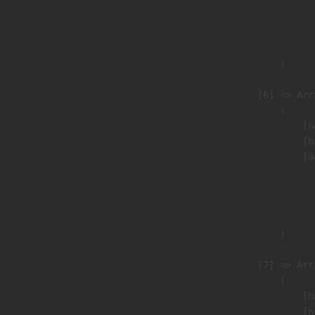
                               
                              
                               
                        )

                    [6] => Arra
                        (

                            [n
                            [h
                            [a
                               
                              
                               
                        )

                    [7] => Arra
                        (

                            [n
                            [h