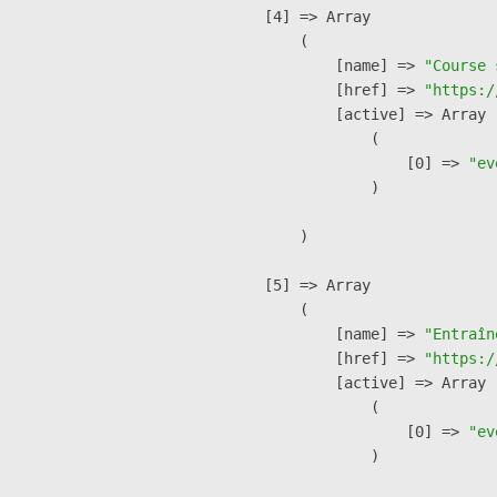
    [4] => Array

        (

            [name] => 
"Course 
            [href] => 
"https:/
            [active] => Array

                (

                    [0] => 
"ev
                )

        )

    [5] => Array

        (

            [name] => 
"Entraîn
            [href] => 
"https:/
            [active] => Array

                (

                    [0] => 
"ev
                )
