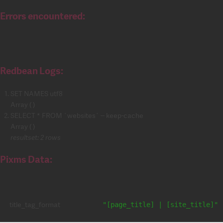
Errors encountered:
Redbean Logs:
SET NAMES utf8
Array ( )
SELECT * FROM `websites` -- keep-cache
Array ( )
resultset: 2 rows
Pixms Data:
title_tag_format
"[page_title] | [site_title]"