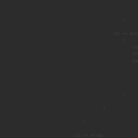
                               
                        )

                    [6] => Arra
                        (

                            [n
                            [h
                            [a
                               
                              
                               
                        )

                )

        )

    [2] => Array
