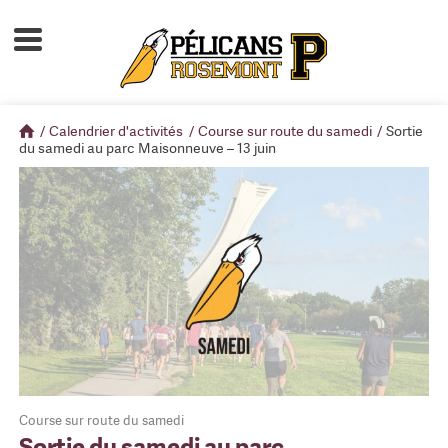
Accueil
À propos
/
Calendrier d'activités
/
Course sur route du samedi
/
Sortie
Calendrier d'activités
du samedi au parc Maisonneuve – 13 juin
Boutique
Devenir membre
Course sur route du samedi
Sortie du samedi au parc