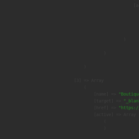
                            [a
                               
                              
                               
                        )

                )

        )

    [3] => Array

        (

            [name] => 
"Boutiqu
            [target] => 
"_blan
            [href] => 
"https:/
            [active] => Array

                (

                )
