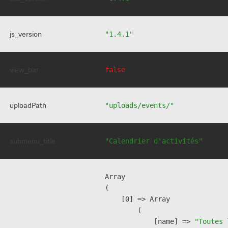
js_version
"1.4.1"
view_bar
false
uploadPath
"uploads/events/"
submenu_title
"Calendrier d'activités"
Array

(

    [0] => Array

        (

            [name] => 
"Toutes 