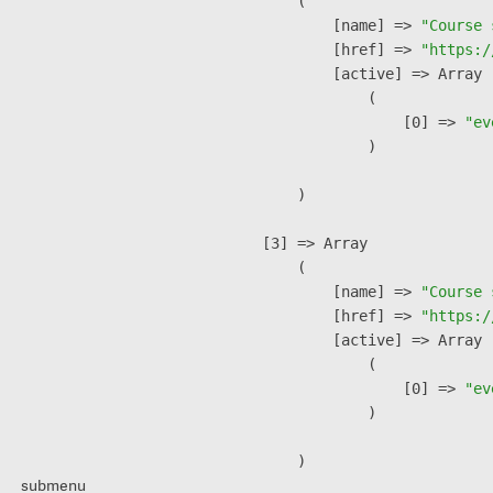
        (

            [name] => 
"Course 
            [href] => 
"https:/
            [active] => Array

                (

                    [0] => 
"ev
                )

        )

    [3] => Array

        (

            [name] => 
"Course 
            [href] => 
"https:/
            [active] => Array

                (

                    [0] => 
"ev
                )

        )

submenu