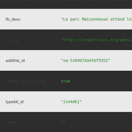
fb_desc
"Le parc Maisonneuve attend le
fb_img
"https://lespelicans.org/websi
addthis_id
"xa-51b9d7da41bf9352"
addthis_default_style
true
typekit_id
"isn4dkj"
theme
""