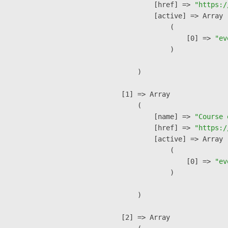
            [href] => 
"https:/
            [active] => Array

                (

                    [0] => 
"ev
                )

        )

    [1] => Array

        (

            [name] => 
"Course 
            [href] => 
"https:/
            [active] => Array

                (

                    [0] => 
"ev
                )

        )

    [2] => Array
