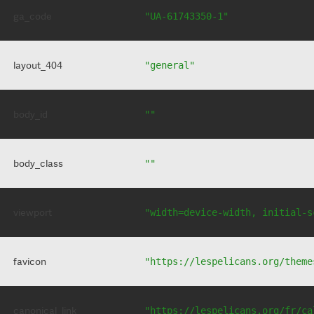
ga_code
"UA-61743350-1"
layout_404
"general"
body_id
""
body_class
""
viewport
"width=device-width, initial-s
favicon
"https://lespelicans.org/theme
canonical_link
"https://lespelicans.org/fr/ca