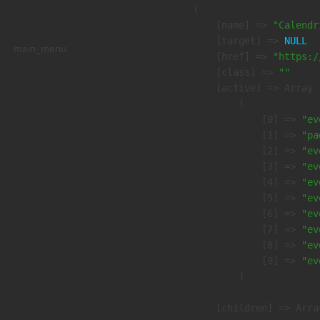
        (

            [name] => 
"Calendr
            [target] => 
NULL
main_menu
            [href] => 
"https:/
            [class] => 
""
            [active] => Array

                (

                    [0] => 
"ev
                    [1] => 
"pa
                    [2] => 
"ev
                    [3] => 
"ev
                    [4] => 
"ev
                    [5] => 
"ev
                    [6] => 
"ev
                    [7] => 
"ev
                    [8] => 
"ev
                    [9] => 
"ev
                )

            [children] => Array