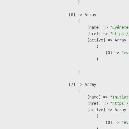
        )

    [6] => Array

        (

            [name] => 
"Événeme
            [href] => 
"https:/
            [active] => Array

                (

                    [0] => 
"ev
                )

        )

    [7] => Array

        (

            [name] => 
"Initiat
            [href] => 
"https:/
            [active] => Array

                (

                    [0] => 
"ev
                )
