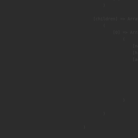
                )

            [children] => Array
                (

                    [0] => Arra
                        (

                            [n
                            [h
                            [a
                               
                              
                              
                               
                        )

                )

        )
