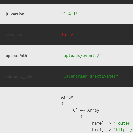
js_version
"1.4.1"
view_bar
false
uploadPath
"uploads/events/"
submenu_title
"Calendrier d'activités"
Array

(

    [0] => Array

        (

            [name] => 
"Toutes 
            [href] => 
"https:/