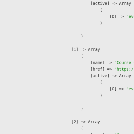
            [active] => Array

                (

                    [0] => 
"ev
                )

        )

    [1] => Array

        (

            [name] => 
"Course 
            [href] => 
"https:/
            [active] => Array

                (

                    [0] => 
"ev
                )

        )

    [2] => Array

        (
