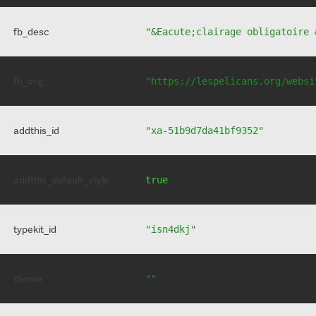
fb_desc
"&Eacute;clairage obligatoire 
fb_img
"https://lespelicans.org/websi
addthis_id
"xa-51b9d7da41bf9352"
addthis_default_style
true
typekit_id
"isn4dkj"
theme
""