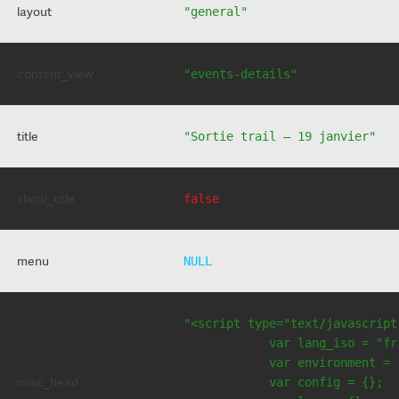
layout
"general"
content_view
"events-details"
title
"Sortie trail – 19 janvier"
show_title
false
menu
NULL
"<script type="text/javascript
            var lang_iso = "fr"
            var environment = 
misc_head
            var config = {};
