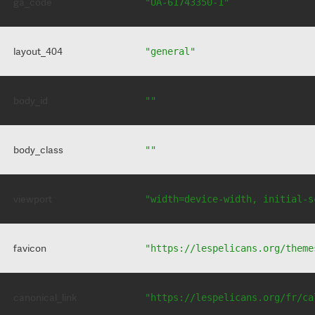
ga_code
"UA-61743350-1"
layout_404
"general"
body_id
""
body_class
""
viewport
"width=device-width, initial-s
favicon
"https://lespelicans.org/theme
canonical_link
"https://lespelicans.org/fr/ca