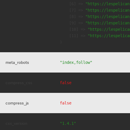
    [6] => 
"https://lespelican
    [7] => 
"https://lespelican
    [8] => 
"https://lespelican
    [9] => 
"https://lespelican
    [10] => 
"https://lespelica
    [11] => 
"https://lespelica
meta_robots
"index,follow"
compress_css
false
compress_js
false
css_version
"1.4.1"