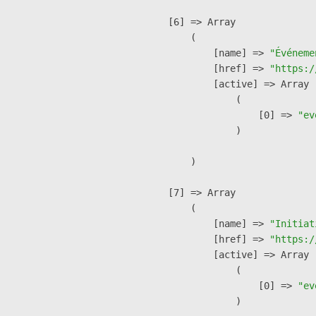
    [6] => Array

        (

            [name] => 
"Événeme
            [href] => 
"https:/
            [active] => Array

                (

                    [0] => 
"ev
                )

        )

    [7] => Array

        (

            [name] => 
"Initiat
            [href] => 
"https:/
            [active] => Array

                (

                    [0] => 
"ev
                )
