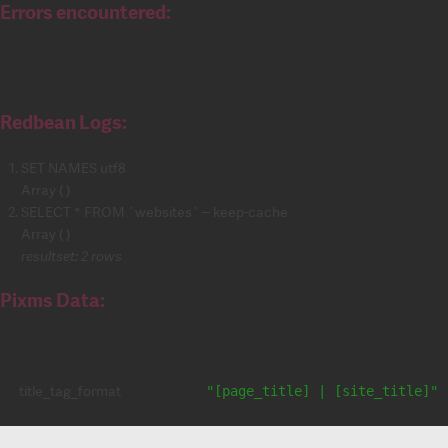
Errors encountered:
Redbean Logs:
SET NAMES utf8
Array ( )
SELECT * FROM `websites` -- keep-cache
Array ( )
resultset: 2 rows
Pixms Data:
title_tag_format
"[page_title] | [site_title]"