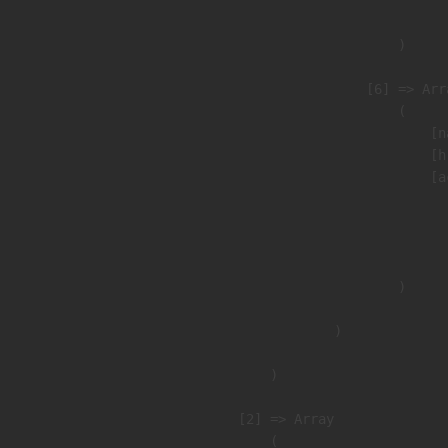
                               
                        )

                    [6] => Arra
                        (

                            [n
                            [h
                            [a
                               
                              
                               
                        )

                )

        )

    [2] => Array

        (
