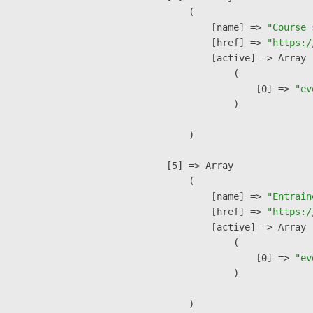
        (

            [name] => 
"Course 
            [href] => 
"https:/
            [active] => Array

                (

                    [0] => 
"ev
                )

        )

    [5] => Array

        (

            [name] => 
"Entraîn
            [href] => 
"https:/
            [active] => Array

                (

                    [0] => 
"ev
                )

        )
