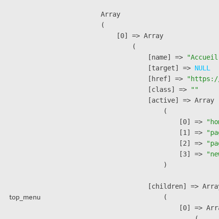
Array

(

    [0] => Array

        (

            [name] => 
"Accueil
            [target] => 
NULL
            [href] => 
"https:/
            [class] => 
""
            [active] => Array

                (

                    [0] => 
"ho
                    [1] => 
"pa
                    [2] => 
"pa
                    [3] => 
"ne
                )

            [children] => Array
top_menu
                (

                    [0] => Arra
                        (
