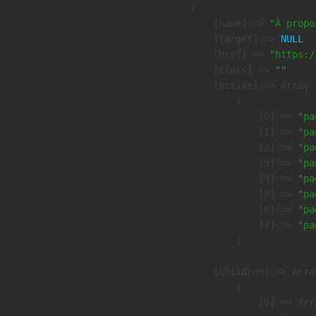
        (

            [name] => 
"À propo
            [target] => 
NULL
            [href] => 
"https:/
            [class] => 
""
            [active] => Array

                (

                    [0] => 
"pa
                    [1] => 
"pa
                    [2] => 
"pa
                    [3] => 
"pa
                    [4] => 
"pa
                    [5] => 
"pa
                    [6] => 
"pa
                    [7] => 
"pa
                )

            [children] => Array
                (

                    [0] => Arra