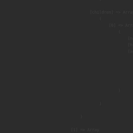
            [children] => Array
                (

                    [0] => Arra
                        (

                            [n
                            [h
                            [a
                               
                              
                              
                               
                        )

                )

        )

    [1] => Array
