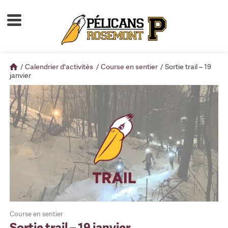
Accueil
À propos
/
Calendrier d'activités
/
Course en sentier
/
Sortie trail – 19
Calendrier d'activités
janvier
Boutique
Devenir membre
Course en sentier
Sortie trail – 19 janvier