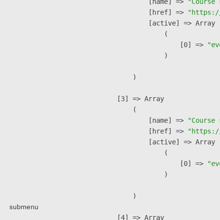
            [name] => 
"Course 
            [href] => 
"https:/
            [active] => Array

                (

                    [0] => 
"ev
                )

        )

    [3] => Array

        (

            [name] => 
"Course 
            [href] => 
"https:/
            [active] => Array

                (

                    [0] => 
"ev
                )

        )

submenu
    [4] => Array
