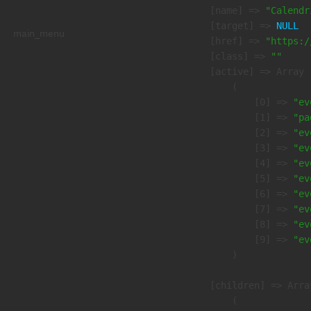
            [name] => 
"Calendr
            [target] => 
NULL
main_menu
            [href] => 
"https:/
            [class] => 
""
            [active] => Array

                (

                    [0] => 
"ev
                    [1] => 
"pa
                    [2] => 
"ev
                    [3] => 
"ev
                    [4] => 
"ev
                    [5] => 
"ev
                    [6] => 
"ev
                    [7] => 
"ev
                    [8] => 
"ev
                    [9] => 
"ev
                )

            [children] => Array
                (
