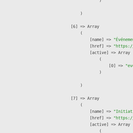
                )

        )

    [6] => Array

        (

            [name] => 
"Événeme
            [href] => 
"https:/
            [active] => Array

                (

                    [0] => 
"ev
                )

        )

    [7] => Array

        (

            [name] => 
"Initiat
            [href] => 
"https:/
            [active] => Array

                (
