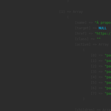
        )

    [1] => Array

        (

            [name] => 
"À propo
            [target] => 
NULL
            [href] => 
"https:/
            [class] => 
""
            [active] => Array

                (

                    [0] => 
"pa
                    [1] => 
"pa
                    [2] => 
"pa
                    [3] => 
"pa
                    [4] => 
"pa
                    [5] => 
"pa
                    [6] => 
"pa
                    [7] => 
"pa
                )

            [children] => Array