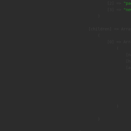
                    [2] => 
"pa
                    [3] => 
"ne
                )

            [children] => Array
                (

                    [0] => Arra
                        (

                            [n
                            [h
                            [a
                               
                              
                              
                               
                        )

                )
