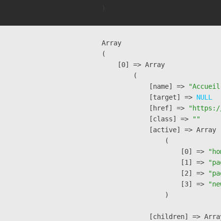
Array

(

    [0] => Array

        (

            [name] => 
"Accueil
            [target] => 
NULL
            [href] => 
"https:/
            [class] => 
""
            [active] => Array

                (

                    [0] => 
"ho
                    [1] => 
"pa
                    [2] => 
"pa
                    [3] => 
"ne
                )

            [children] => Array