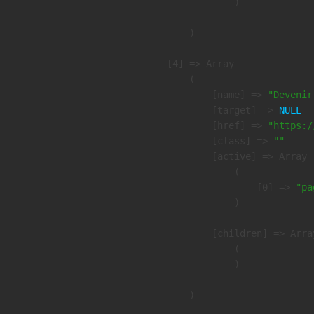
                )

        )

    [4] => Array

        (

            [name] => 
"Devenir
            [target] => 
NULL
            [href] => 
"https:/
            [class] => 
""
            [active] => Array

                (

                    [0] => 
"pa
                )

            [children] => Array
                (

                )

        )
