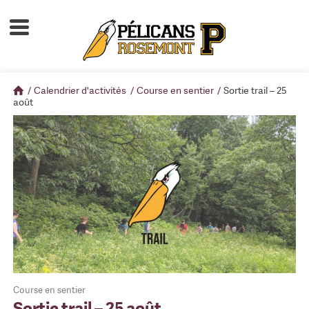
Accueil
À propos
/
Calendrier d'activités
/
Course en sentier
/
Sortie trail – 25
Calendrier d'activités
août
Boutique
Devenir membre
Course en sentier
Sortie trail – 25 août