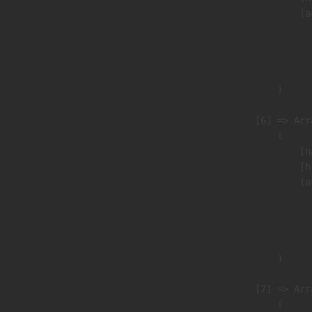
                            [a
                               
                              
                               
                        )

                    [6] => Arra
                        (

                            [n
                            [h
                            [a
                               
                              
                               
                        )

                    [7] => Arra
                        (
