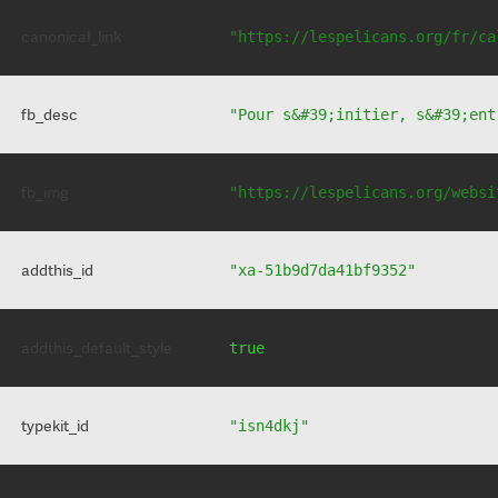
canonical_link
"https://lespelicans.org/fr/ca
fb_desc
"Pour s&#39;initier, s&#39;ent
fb_img
"https://lespelicans.org/websi
addthis_id
"xa-51b9d7da41bf9352"
addthis_default_style
true
typekit_id
"isn4dkj"