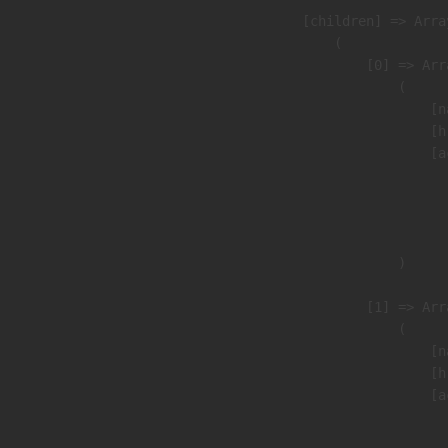
            [children] => Array
                (

                    [0] => Arra
                        (

                            [n
                            [h
                            [a
                               
                              
                               
                        )

                    [1] => Arra
                        (

                            [n
                            [h
                            [a
                               
                              