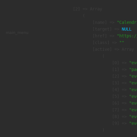
    [2] => Array

        (

            [name] => 
"Calendr
            [target] => 
NULL
main_menu
            [href] => 
"https:/
            [class] => 
""
            [active] => Array

                (

                    [0] => 
"ev
                    [1] => 
"pa
                    [2] => 
"ev
                    [3] => 
"ev
                    [4] => 
"ev
                    [5] => 
"ev
                    [6] => 
"ev
                    [7] => 
"ev
                    [8] => 
"ev
                    [9] => 
"ev
                )
