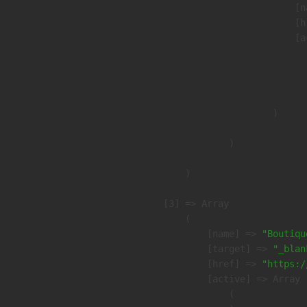
                            [n
                            [h
                            [a
                               
                              
                               
                        )

                )

        )

    [3] => Array

        (

            [name] => 
"Boutiqu
            [target] => 
"_blan
            [href] => 
"https:/
            [active] => Array

                (
