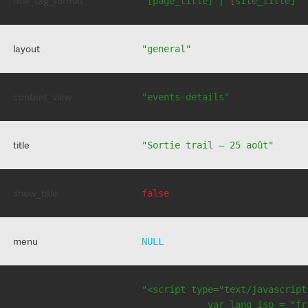
title_tag_format
"[page_title] | [site_title]"
layout
"general"
content_view
"events-details"
title
"Sortie trail – 25 août"
show_title
false
menu
NULL
"<script type="text/javascript
            var lang_iso = "fr"