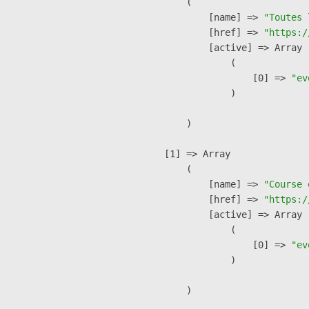
        (

            [name] => 
"Toutes 
            [href] => 
"https:/
            [active] => Array

                (

                    [0] => 
"ev
                )

        )

    [1] => Array

        (

            [name] => 
"Course 
            [href] => 
"https:/
            [active] => Array

                (

                    [0] => 
"ev
                )

        )
