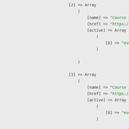
    [2] => Array

        (

            [name] => 
"Course 
            [href] => 
"https:/
            [active] => Array

                (

                    [0] => 
"ev
                )

        )

    [3] => Array

        (

            [name] => 
"Course 
            [href] => 
"https:/
            [active] => Array

                (

                    [0] => 
"ev
                )
