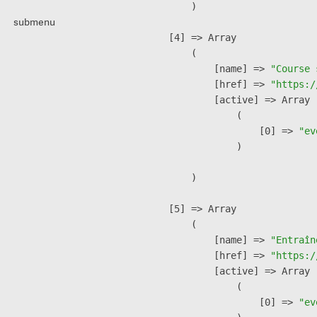
        )

submenu
    [4] => Array

        (

            [name] => 
"Course 
            [href] => 
"https:/
            [active] => Array

                (

                    [0] => 
"ev
                )

        )

    [5] => Array

        (

            [name] => 
"Entraîn
            [href] => 
"https:/
            [active] => Array

                (

                    [0] => 
"ev