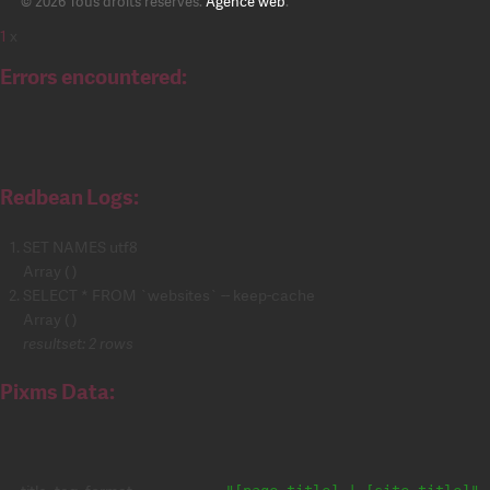
© 2026 Tous droits réservés.
Agence web
.
1
x
Errors encountered:
Redbean Logs:
SET NAMES utf8
Array ( )
SELECT * FROM `websites` -- keep-cache
Array ( )
resultset: 2 rows
Pixms Data: