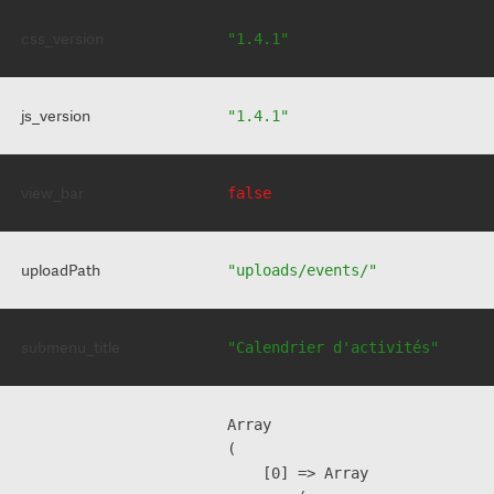
css_version
"1.4.1"
js_version
"1.4.1"
view_bar
false
uploadPath
"uploads/events/"
submenu_title
"Calendrier d'activités"
Array

(

    [0] => Array
