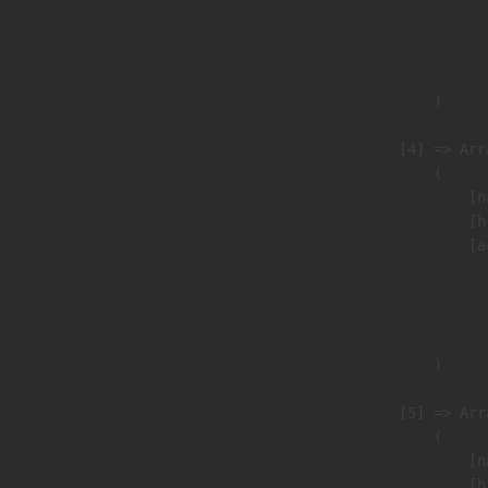
                               
                              
                               
                        )

                    [4] => Arra
                        (

                            [n
                            [h
                            [a
                               
                              
                               
                        )

                    [5] => Arra
                        (

                            [n
                            [h