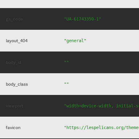
ga_code
"UA-61743350-1"
layout_404
"general"
body_id
""
body_class
""
viewport
"width=device-width, initial-s
favicon
"https://lespelicans.org/theme