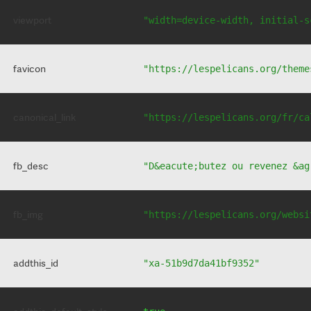
viewport
"width=device-width, initial-s
favicon
"https://lespelicans.org/theme
canonical_link
"https://lespelicans.org/fr/ca
fb_desc
"D&eacute;butez ou revenez &ag
fb_img
"https://lespelicans.org/websi
addthis_id
"xa-51b9d7da41bf9352"