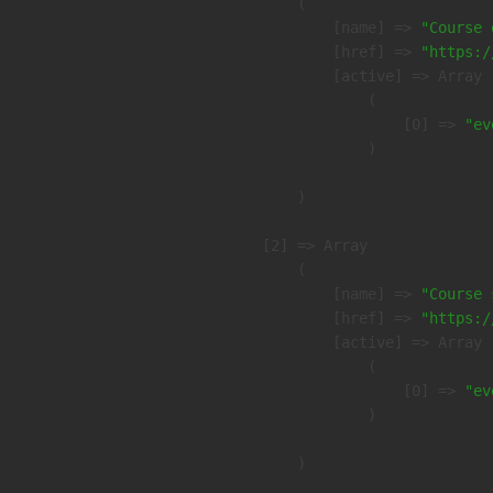
        (

            [name] => 
"Course 
            [href] => 
"https:/
            [active] => Array

                (

                    [0] => 
"ev
                )

        )

    [2] => Array

        (

            [name] => 
"Course 
            [href] => 
"https:/
            [active] => Array

                (

                    [0] => 
"ev
                )

        )
