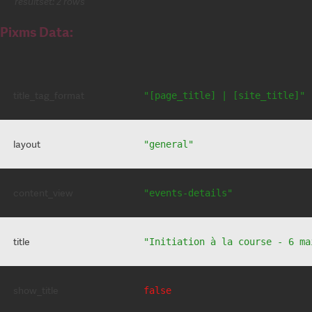
resultset: 2 rows
Pixms Data:
title_tag_format
"[page_title] | [site_title]"
layout
"general"
content_view
"events-details"
title
"Initiation à la course - 6 ma
show_title
false