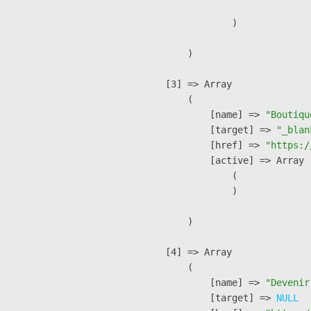
                )

        )

    [3] => Array

        (

            [name] => 
"Boutiqu
            [target] => 
"_blan
            [href] => 
"https:/
            [active] => Array

                (

                )

        )

    [4] => Array

        (

            [name] => 
"Devenir
            [target] => 
NULL