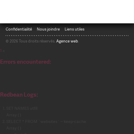
Confidentialité
Nous joindre
Liens utiles
© 2026 Tous droits réservés.
Agence web
.
1
x
Errors encountered:
Redbean Logs:
SET NAMES utf8
Array ( )
SELECT * FROM `websites` -- keep-cache
Array ( )