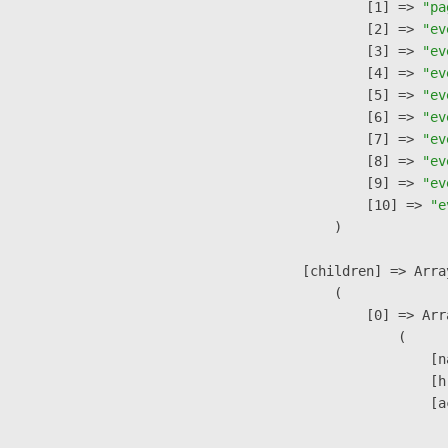
                    [1] => 
"pa
                    [2] => 
"ev
                    [3] => 
"ev
                    [4] => 
"ev
                    [5] => 
"ev
                    [6] => 
"ev
                    [7] => 
"ev
                    [8] => 
"ev
                    [9] => 
"ev
                    [10] => 
"e
                )

            [children] => Array
                (

                    [0] => Arra
                        (

                            [n
                            [h
                            [a
                               
                              