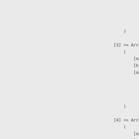
                               
                              
                               
                        )

                    [3] => Arra
                        (

                            [n
                            [h
                            [a
                               
                              
                               
                        )

                    [4] => Arra
                        (

                            [n