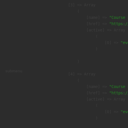
    [3] => Array

        (

            [name] => 
"Course 
            [href] => 
"https:/
            [active] => Array

                (

                    [0] => 
"ev
                )

        )

submenu
    [4] => Array

        (

            [name] => 
"Course 
            [href] => 
"https:/
            [active] => Array

                (

                    [0] => 
"ev
                )
