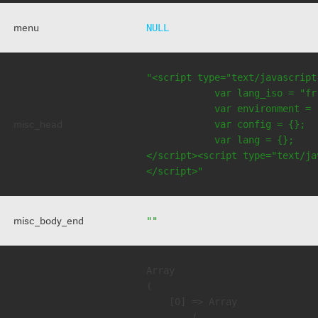
menu
NULL
"<script type="text/javascript
            var lang_iso = "fr"
            var environment = 
misc_head
            var config = {};

            var lang = {};

</script><script type="text/jav
</script>"
misc_body_end
""
Array

(

    [0] => Array

        (
