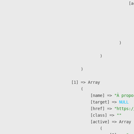
                            [a
                               
                              
                              
                               
                        )

                )

        )

    [1] => Array

        (

            [name] => 
"À propo
            [target] => 
NULL
            [href] => 
"https:/
            [class] => 
""
            [active] => Array

                (
