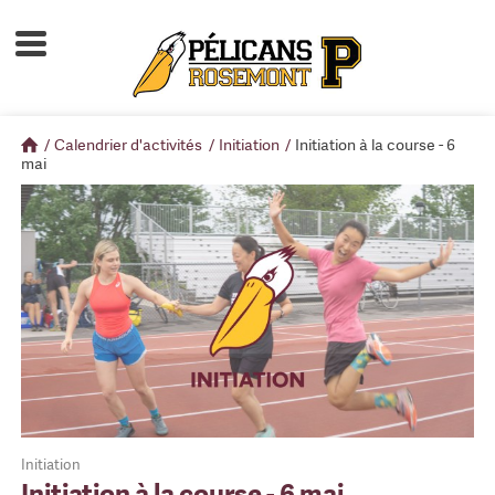
Accueil
À propos
/
Calendrier d'activités
/
Initiation
/
Initiation à la course - 6
Calendrier d'activités
mai
Boutique
Devenir membre
Initiation
Initiation à la course - 6 mai