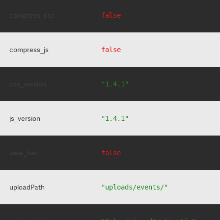
compress_css
false
compress_js
false
css_version
"1.4.1"
js_version
"1.4.1"
view_bar
false
uploadPath
"uploads/events/"