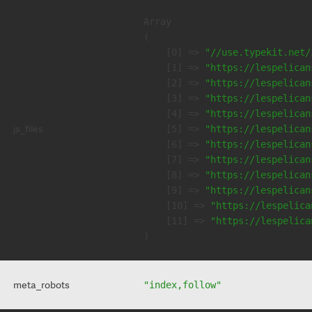
Array

(

    [0] => 
"//use.typekit.net/
    [1] => 
"https://lespelican
    [2] => 
"https://lespelican
    [3] => 
"https://lespelican
    [4] => 
"https://lespelican
js_files
    [5] => 
"https://lespelican
    [6] => 
"https://lespelican
    [7] => 
"https://lespelican
    [8] => 
"https://lespelican
    [9] => 
"https://lespelican
    [10] => 
"https://lespelica
    [11] => 
"https://lespelica
meta_robots
"index,follow"