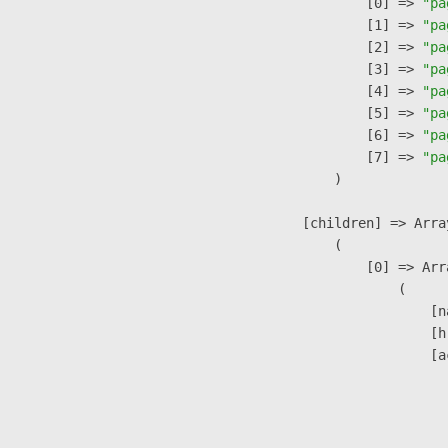
                    [0] => 
"pa
                    [1] => 
"pa
                    [2] => 
"pa
                    [3] => 
"pa
                    [4] => 
"pa
                    [5] => 
"pa
                    [6] => 
"pa
                    [7] => 
"pa
                )

            [children] => Array
                (

                    [0] => Arra
                        (

                            [n
                            [h
                            [a
                               
                              
                               