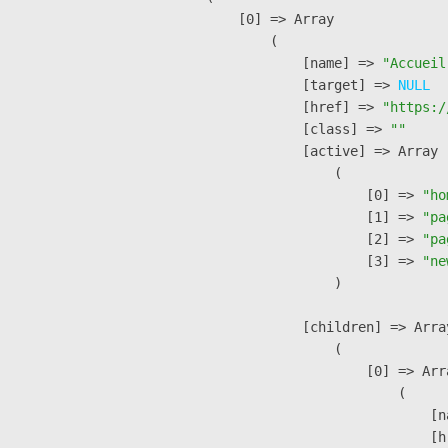
    [0] => Array

        (

            [name] => 
"Accueil
            [target] => 
NULL
            [href] => 
"https:/
            [class] => 
""
            [active] => Array

                (

                    [0] => 
"ho
                    [1] => 
"pa
                    [2] => 
"pa
                    [3] => 
"ne
                )

            [children] => Array
                (

                    [0] => Arra
                        (

                            [n
                            [h