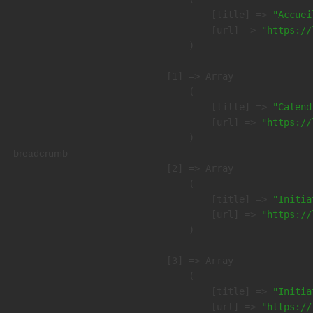
            [title] => 
"Accuei
            [url] => 
"https://
        )

    [1] => Array

        (

            [title] => 
"Calend
            [url] => 
"https://
        )

breadcrumb
    [2] => Array

        (

            [title] => 
"Initia
            [url] => 
"https://
        )

    [3] => Array

        (

            [title] => 
"Initia
            [url] => 
"https://