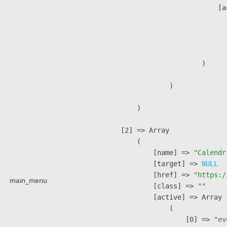
                            [a
                               
                              
                               
                        )

                )

        )

    [2] => Array

        (

            [name] => 
"Calendr
            [target] => 
NULL
            [href] => 
"https:/
main_menu
            [class] => 
""
            [active] => Array

                (

                    [0] => 
"ev