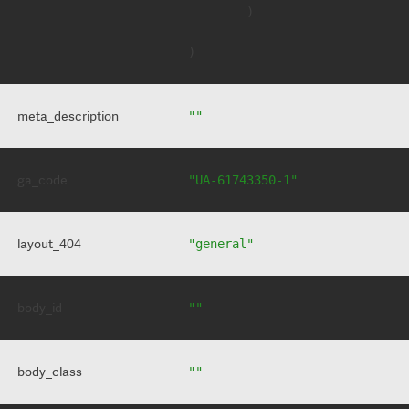
        )

meta_description
""
ga_code
"UA-61743350-1"
layout_404
"general"
body_id
""
body_class
""