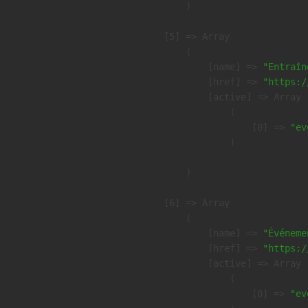
        )

    [5] => Array

        (

            [name] => 
"Entraîn
            [href] => 
"https:/
            [active] => Array

                (

                    [0] => 
"ev
                )

        )

    [6] => Array

        (

            [name] => 
"Événeme
            [href] => 
"https:/
            [active] => Array

                (

                    [0] => 
"ev