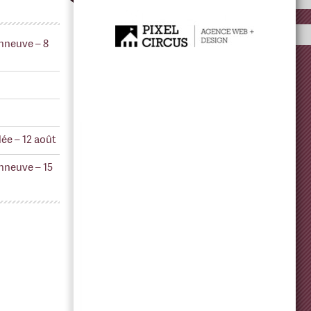
nneuve – 8
ée – 12 août
nneuve – 15