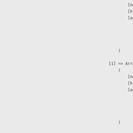
                            [n
                            [h
                            [a
                               
                              
                               
                        )

                    [1] => Arra
                        (

                            [n
                            [h
                            [a
                               
                              
                               
                        )
