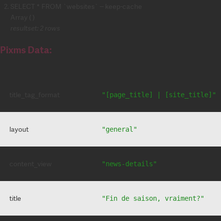
SELECT * FROM `websites` -- keep-cache
Array ( )
resultset: 2 rows
Pixms Data:
title_tag_format
"[page_title] | [site_title]"
layout
"general"
content_view
"news-details"
title
"Fin de saison, vraiment?"