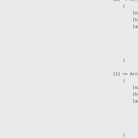
                        (

                            [n
                            [h
                            [a
                               
                              
                               
                        )

                    [1] => Arra
                        (

                            [n
                            [h
                            [a
                               
                              
                               
                        )
