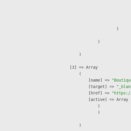
                               
                              
                               
                        )

                )

        )

    [3] => Array

        (

            [name] => 
"Boutiqu
            [target] => 
"_blan
            [href] => 
"https:/
            [active] => Array

                (

                )

        )
