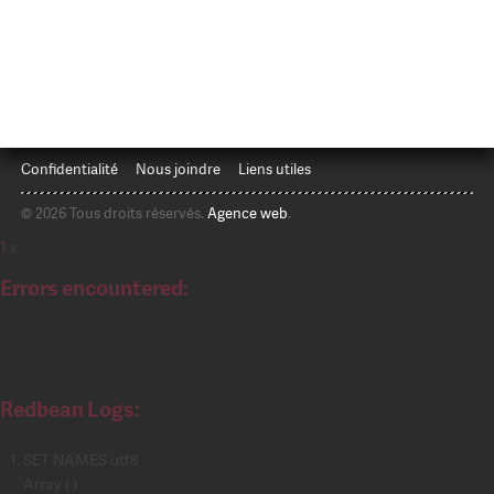
Confidentialité
Nous joindre
Liens utiles
© 2026 Tous droits réservés.
Agence web
.
1
x
Errors encountered:
Redbean Logs:
SET NAMES utf8
Array ( )