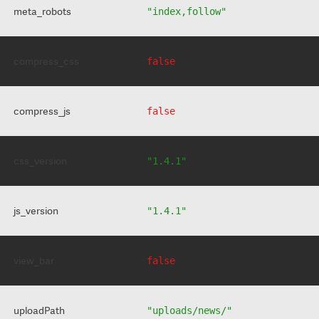
meta_robots
"index,follow"
compress_css
false
compress_js
false
css_version
"1.4.1"
js_version
"1.4.1"
view_bar
false
uploadPath
"uploads/news/"