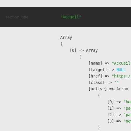
section_title
"Accueil"
Array

(

    [0] => Array

        (

            [name] => 
"Accueil
            [target] => 
NULL
            [href] => 
"https:/
            [class] => 
""
            [active] => Array

                (

                    [0] => 
"ho
                    [1] => 
"pa
                    [2] => 
"pa
                    [3] => 
"ne
                )
