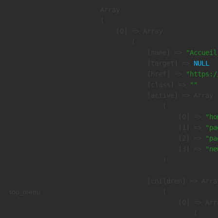
Array

(

    [0] => Array

        (

            [name] => 
"Accueil
            [target] => 
NULL
            [href] => 
"https:/
            [class] => 
""
            [active] => Array

                (

                    [0] => 
"ho
                    [1] => 
"pa
                    [2] => 
"pa
                    [3] => 
"ne
                )

            [children] => Array
top_menu
                (

                    [0] => Arra
                        (
