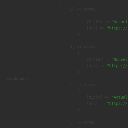
(

    [0] => Array

        (

            [title] => 
"Accuei
            [url] => 
"https://
        )

    [1] => Array

        (

            [title] => 
"Nouvel
            [url] => 
"https://
        )

breadcrumb
    [2] => Array

        (

            [title] => 
"Actual
            [url] => 
"https://
        )

    [3] => Array
