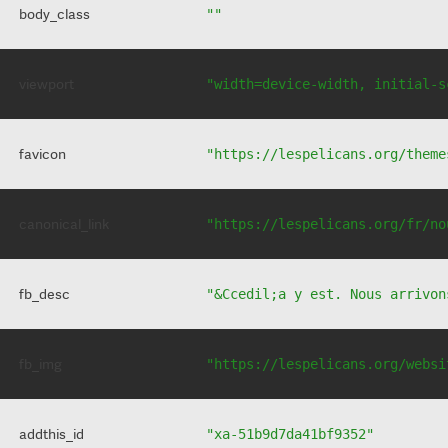
body_class
""
viewport
"width=device-width, initial-s
favicon
"https://lespelicans.org/theme
canonical_link
"https://lespelicans.org/fr/no
fb_desc
"&Ccedil;a y est. Nous arrivon
fb_img
"https://lespelicans.org/websi
addthis_id
"xa-51b9d7da41bf9352"