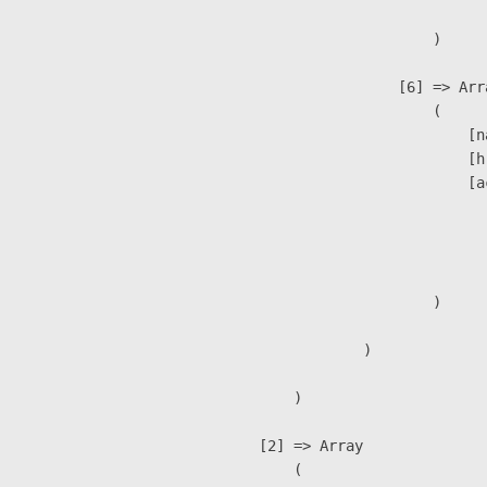
                        )

                    [6] => Arra
                        (

                            [n
                            [h
                            [a
                               
                              
                               
                        )

                )

        )

    [2] => Array

        (
