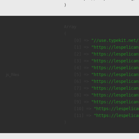
Array

(

    [0] => 
"//use.typekit.net/
    [1] => 
"https://lespelican
    [2] => 
"https://lespelican
    [3] => 
"https://lespelican
    [4] => 
"https://lespelican
js_files
    [5] => 
"https://lespelican
    [6] => 
"https://lespelican
    [7] => 
"https://lespelican
    [8] => 
"https://lespelican
    [9] => 
"https://lespelican
    [10] => 
"https://lespelica
    [11] => 
"https://lespelica