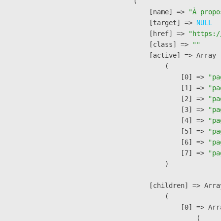
        (

            [name] => 
"À propo
            [target] => 
NULL
            [href] => 
"https:/
            [class] => 
""
            [active] => Array

                (

                    [0] => 
"pa
                    [1] => 
"pa
                    [2] => 
"pa
                    [3] => 
"pa
                    [4] => 
"pa
                    [5] => 
"pa
                    [6] => 
"pa
                    [7] => 
"pa
                )

            [children] => Array
                (

                    [0] => Arra
                        (
