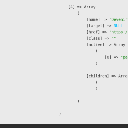
    [4] => Array

        (

            [name] => 
"Devenir
            [target] => 
NULL
            [href] => 
"https:/
            [class] => 
""
            [active] => Array

                (

                    [0] => 
"pa
                )

            [children] => Array
                (

                )

        )
