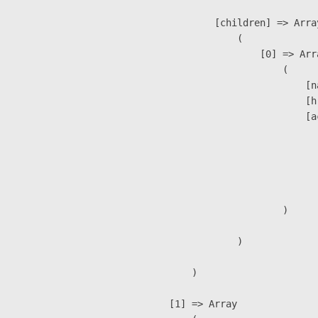
            [children] => Array
                (

                    [0] => Arra
                        (

                            [n
                            [h
                            [a
                               
                              
                              
                               
                        )

                )

        )

    [1] => Array
