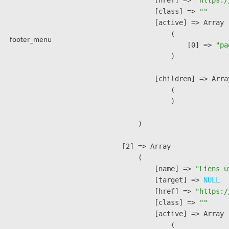
            [href] => 
"https:/
            [class] => 
""
            [active] => Array

                (

footer_menu
                    [0] => 
"pa
                )

            [children] => Array
                (

                )

        )

    [2] => Array

        (

            [name] => 
"Liens u
            [target] => 
NULL
            [href] => 
"https:/
            [class] => 
""
            [active] => Array

                (
