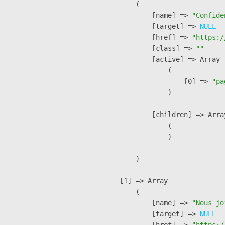
        (

            [name] => 
"Confide
            [target] => 
NULL
            [href] => 
"https:/
            [class] => 
""
            [active] => Array

                (

                    [0] => 
"pa
                )

            [children] => Array
                (

                )

        )

    [1] => Array

        (

            [name] => 
"Nous jo
            [target] => 
NULL