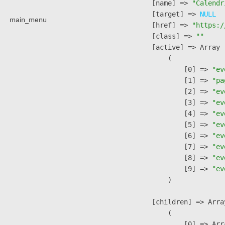
            [name] => 
"Calendr
            [target] => 
NULL
main_menu
            [href] => 
"https:/
            [class] => 
""
            [active] => Array

                (

                    [0] => 
"ev
                    [1] => 
"pa
                    [2] => 
"ev
                    [3] => 
"ev
                    [4] => 
"ev
                    [5] => 
"ev
                    [6] => 
"ev
                    [7] => 
"ev
                    [8] => 
"ev
                    [9] => 
"ev
                )

            [children] => Array
                (

                    [0] => Arra