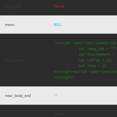
show_title
false
menu
NULL
"<script type="text/javascript
            var lang_iso = "fr"
            var environment = 
misc_head
            var config = {};

            var lang = {};

</script><script type="text/jav
</script>"
misc_body_end
""
Array
