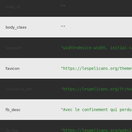
body_id
""
body_class
""
viewport
"width=device-width, initial-s
favicon
"https://lespelicans.org/theme
canonical_link
"https://lespelicans.org/fr/no
fb_desc
"Avec le confinement qui perdu
fb_img
"https://lespelicans.org/websi