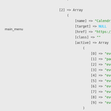
    [2] => Array

        (

            [name] => 
"Calendr
            [target] => 
NULL
main_menu
            [href] => 
"https:/
            [class] => 
""
            [active] => Array

                (

                    [0] => 
"ev
                    [1] => 
"pa
                    [2] => 
"ev
                    [3] => 
"ev
                    [4] => 
"ev
                    [5] => 
"ev
                    [6] => 
"ev
                    [7] => 
"ev
                    [8] => 
"ev
                    [9] => 
"ev
                )
