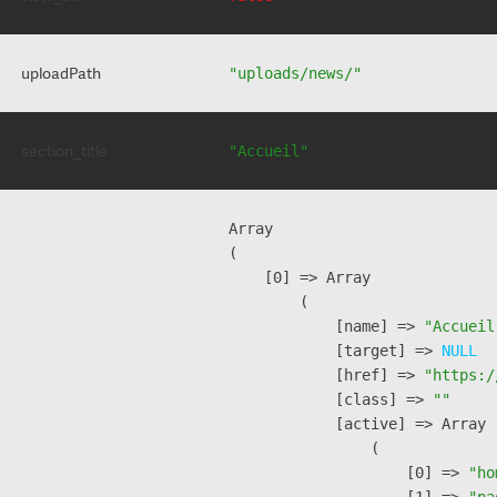
uploadPath
"uploads/news/"
section_title
"Accueil"
Array

(

    [0] => Array

        (

            [name] => 
"Accueil
            [target] => 
NULL
            [href] => 
"https:/
            [class] => 
""
            [active] => Array

                (

                    [0] => 
"ho