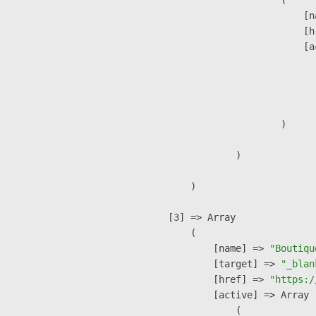
                        (

                            [n
                            [h
                            [a
                               
                              
                               
                        )

                )

        )

    [3] => Array

        (

            [name] => 
"Boutiqu
            [target] => 
"_blan
            [href] => 
"https:/
            [active] => Array

                (
