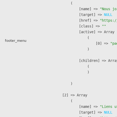
        (

            [name] => 
"Nous jo
            [target] => 
NULL
            [href] => 
"https:/
            [class] => 
""
            [active] => Array

                (

footer_menu
                    [0] => 
"pa
                )

            [children] => Array
                (

                )

        )

    [2] => Array

        (

            [name] => 
"Liens u
            [target] => 
NULL