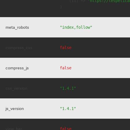
    [11] => 
"https://lespelica
meta_robots
"index,follow"
compress_css
false
compress_js
false
css_version
"1.4.1"
js_version
"1.4.1"
view_bar
false