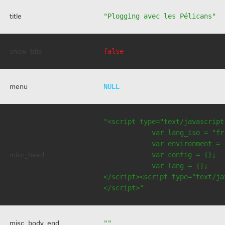
title
"Plogging avec les Pélicans"
show_title
false
menu
NULL
"<script type="text/javascript
            var lang_iso = "fr"
            var environment = 
misc_head
            var config = {};

            var lang = {};

</script><script type="text/jav
</script>"
misc_body_end
""