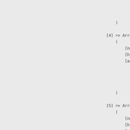
                              
                               
                        )

                    [4] => Arra
                        (

                            [n
                            [h
                            [a
                               
                              
                               
                        )

                    [5] => Arra
                        (

                            [n
                            [h