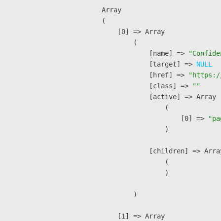
Array

(

    [0] => Array

        (

            [name] => 
"Confide
            [target] => 
NULL
            [href] => 
"https:/
            [class] => 
""
            [active] => Array

                (

                    [0] => 
"pa
                )

            [children] => Array
                (

                )

        )

    [1] => Array
