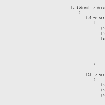
            [children] => Array
                (

                    [0] => Arra
                        (

                            [n
                            [h
                            [a
                               
                              
                               
                        )

                    [1] => Arra
                        (

                            [n
                            [h
                            [a
                               