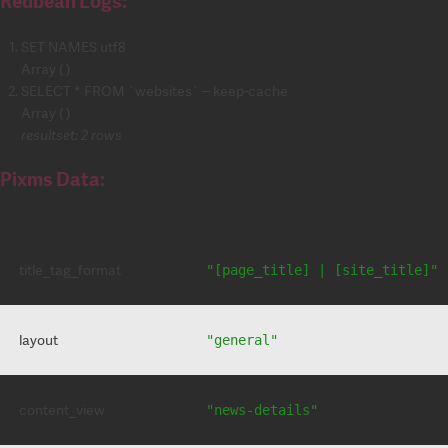
Redbean Logs:
SET NAMES utf8
Array ( )
SELECT * FROM `websites` -- keep-cache
Array ( )
resultset: 2 rows
Pixms Data:
title_tag_format
"[page_title] | [site_title]"
layout
"general"
content_view
"news-details"