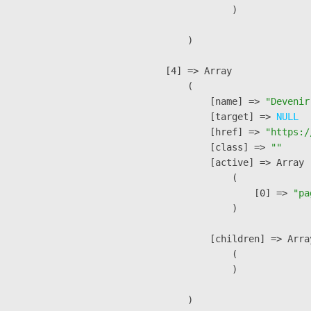
                )

        )

    [4] => Array

        (

            [name] => 
"Devenir
            [target] => 
NULL
            [href] => 
"https:/
            [class] => 
""
            [active] => Array

                (

                    [0] => 
"pa
                )

            [children] => Array
                (

                )

        )
