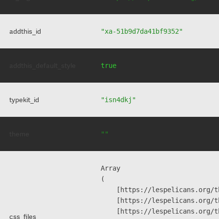
addthis_id
"xa-51b9d7da41bf9352"
addthis_default_style
true
typekit_id
"isn4dkj"
theme
""
Array

(

    [https://lespelicans.org/t
    [https://lespelicans.org/t
    [https://lespelicans.org/t
css_files