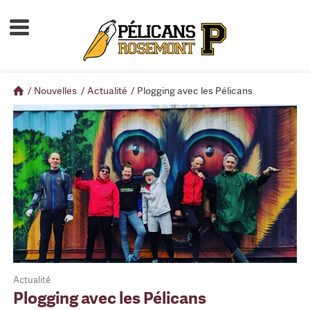
Accueil
À propos
/
Nouvelles
/
Actualité
/
Plogging avec les Pélicans
Calendrier d'activités
Boutique
Devenir membre
Actualité
Plogging avec les Pélicans