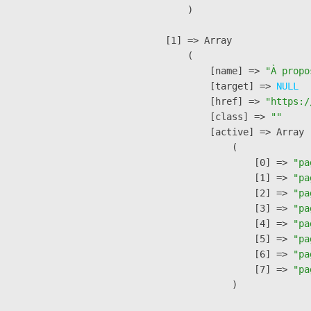
        )

    [1] => Array

        (

            [name] => 
"À propo
            [target] => 
NULL
            [href] => 
"https:/
            [class] => 
""
            [active] => Array

                (

                    [0] => 
"pa
                    [1] => 
"pa
                    [2] => 
"pa
                    [3] => 
"pa
                    [4] => 
"pa
                    [5] => 
"pa
                    [6] => 
"pa
                    [7] => 
"pa
                )
