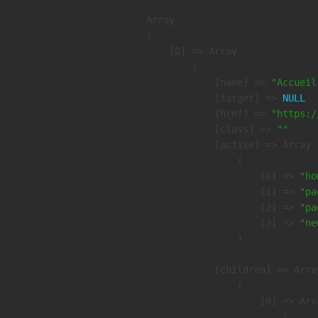
Array

(

    [0] => Array

        (

            [name] => 
"Accueil
            [target] => 
NULL
            [href] => 
"https:/
            [class] => 
""
            [active] => Array

                (

                    [0] => 
"ho
                    [1] => 
"pa
                    [2] => 
"pa
                    [3] => 
"ne
                )

            [children] => Array
                (

                    [0] => Arra
                        (
