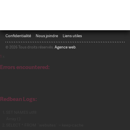
Confidentialité
Nous joindre
Liens utiles
© 2026 Tous droits réservés.
Agence web
.
1
x
Errors encountered:
Redbean Logs:
SET NAMES utf8
Array ( )
SELECT * FROM `websites` -- keep-cache