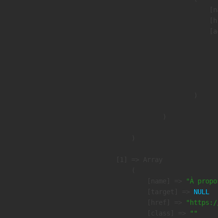
                            [n
                            [h
                            [a
                               
                              
                              
                               
                        )

                )

        )

    [1] => Array

        (

            [name] => 
"À propo
            [target] => 
NULL
            [href] => 
"https:/
            [class] => 
""