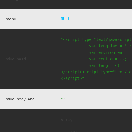
menu
NULL
"<script type="text/javascript
            var lang_iso = "fr"
            var environment = 
misc_head
            var config = {};

            var lang = {};

</script><script type="text/jav
</script>"
misc_body_end
""
Array

(
