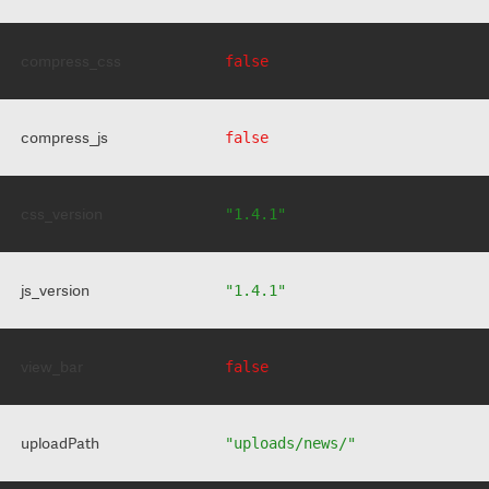
compress_css
false
compress_js
false
css_version
"1.4.1"
js_version
"1.4.1"
view_bar
false
uploadPath
"uploads/news/"