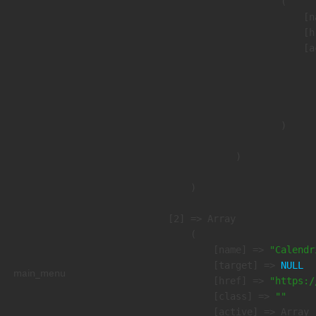
                        (

                            [n
                            [h
                            [a
                               
                              
                               
                        )

                )

        )

    [2] => Array

        (

            [name] => 
"Calendr
            [target] => 
NULL
main_menu
            [href] => 
"https:/
            [class] => 
""
            [active] => Array
