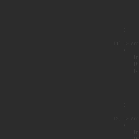
                               
                              
                               
                        )

                    [1] => Arra
                        (

                            [n
                            [h
                            [a
                               
                              
                               
                        )

                    [2] => Arra
                        (

                            [n