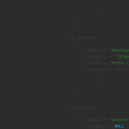
                )

        )

    [3] => Array

        (

            [name] => 
"Boutiqu
            [target] => 
"_blan
            [href] => 
"https:/
            [active] => Array

                (

                )

        )

    [4] => Array

        (

            [name] => 
"Devenir
            [target] => 
NULL