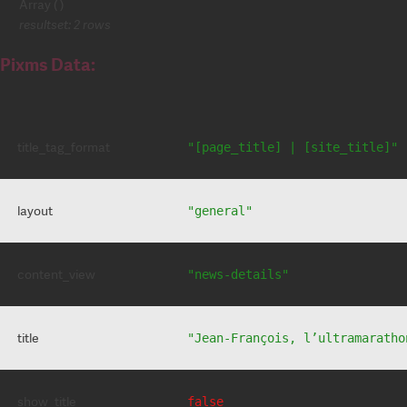
Array ( )
resultset: 2 rows
Pixms Data:
title_tag_format
"[page_title] | [site_title]"
layout
"general"
content_view
"news-details"
title
"Jean-François, l’ultramaratho
show_title
false