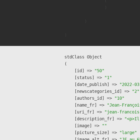
                (

                )

        )

stdClass Object

(

    [id] => 
"50"
    [status] => 
"1"
    [date_publish] => 
"2022-03
    [newscategories_id] => 
"2"
    [authors_id] => 
"10"
    [name_fr] => 
"Jean-Françoi
    [uri_fr] => 
"jean-francois
    [description_fr] => 
"<p>Il
    [image] => 
""
    [picture_size] => 
"large"
    [image_alt_fr] => 
"JF au 6