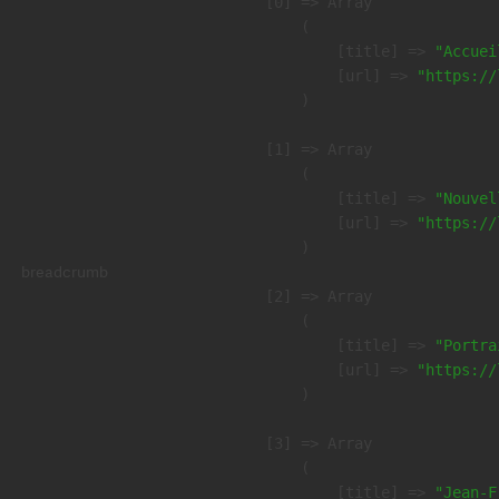
    [0] => Array

        (

            [title] => 
"Accuei
            [url] => 
"https://
        )

    [1] => Array

        (

            [title] => 
"Nouvel
            [url] => 
"https://
        )

breadcrumb
    [2] => Array

        (

            [title] => 
"Portra
            [url] => 
"https://
        )

    [3] => Array

        (

            [title] => 
"Jean-F