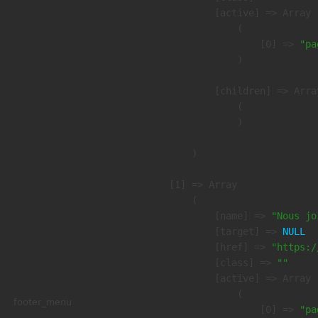
            [active] => Array

                (

                    [0] => 
"pa
                )

            [children] => Array
                (

                )

        )

    [1] => Array

        (

            [name] => 
"Nous jo
            [target] => 
NULL
            [href] => 
"https:/
            [class] => 
""
            [active] => Array

                (

footer_menu
                    [0] => 
"pa