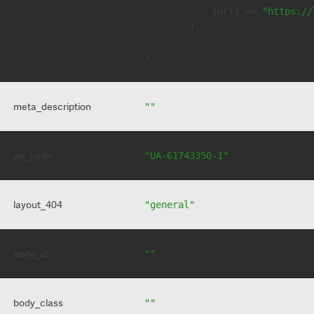
            [url] => 
"https://
        )

meta_description
""
ga_code
"UA-61743350-1"
layout_404
"general"
body_id
""
body_class
""