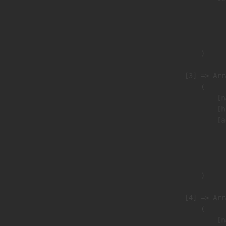
                               
                              
                               
                        )

                    [3] => Arra
                        (

                            [n
                            [h
                            [a
                               
                              
                               
                        )

                    [4] => Arra
                        (

                            [n