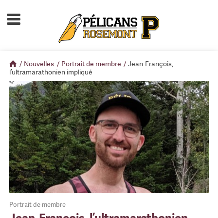
Accueil
À propos
/
Nouvelles
/
Portrait de membre
/
Jean-François,
Calendrier d'activités
l’ultramarathonien impliqué
Boutique
Devenir membre
Portrait de membre
Jean-François, l’ultramarathonien