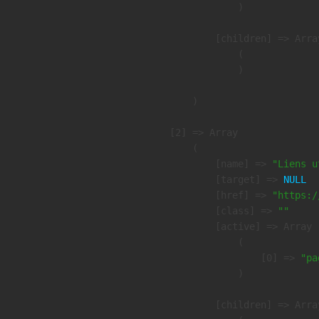
                )

            [children] => Array
                (

                )

        )

    [2] => Array

        (

            [name] => 
"Liens u
            [target] => 
NULL
            [href] => 
"https:/
            [class] => 
""
            [active] => Array

                (

                    [0] => 
"pa
                )

            [children] => Array