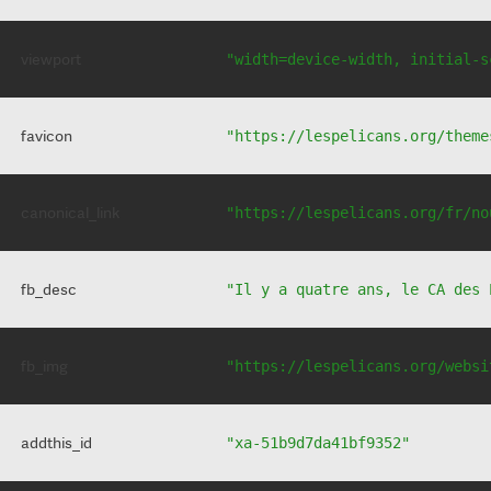
viewport
"width=device-width, initial-s
favicon
"https://lespelicans.org/theme
canonical_link
"https://lespelicans.org/fr/no
fb_desc
"Il y a quatre ans, le CA des 
fb_img
"https://lespelicans.org/websi
addthis_id
"xa-51b9d7da41bf9352"