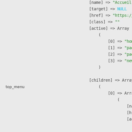
            [name] => 
"Accueil
            [target] => 
NULL
            [href] => 
"https:/
            [class] => 
""
            [active] => Array

                (

                    [0] => 
"ho
                    [1] => 
"pa
                    [2] => 
"pa
                    [3] => 
"ne
                )

            [children] => Array
top_menu
                (

                    [0] => Arra
                        (

                            [n
                            [h
                            [a
                               