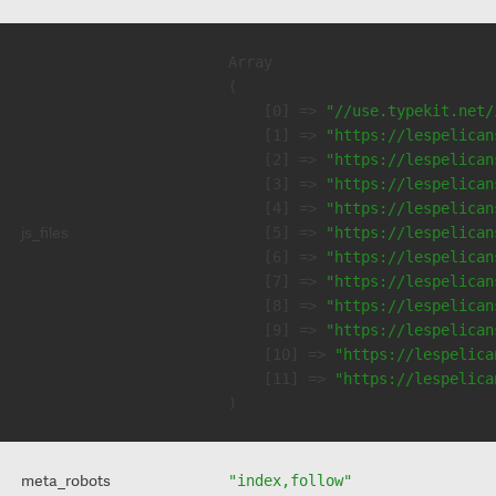
Array

(

    [0] => 
"//use.typekit.net/
    [1] => 
"https://lespelican
    [2] => 
"https://lespelican
    [3] => 
"https://lespelican
    [4] => 
"https://lespelican
js_files
    [5] => 
"https://lespelican
    [6] => 
"https://lespelican
    [7] => 
"https://lespelican
    [8] => 
"https://lespelican
    [9] => 
"https://lespelican
    [10] => 
"https://lespelica
    [11] => 
"https://lespelica
meta_robots
"index,follow"