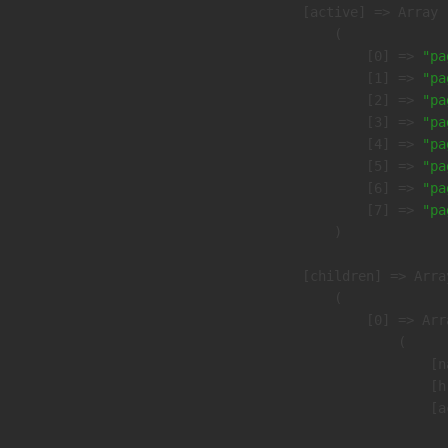
            [active] => Array

                (

                    [0] => 
"pa
                    [1] => 
"pa
                    [2] => 
"pa
                    [3] => 
"pa
                    [4] => 
"pa
                    [5] => 
"pa
                    [6] => 
"pa
                    [7] => 
"pa
                )

            [children] => Array
                (

                    [0] => Arra
                        (

                            [n
                            [h
                            [a
                               