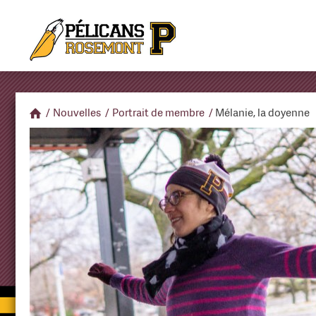
/
Nouvelles
/
Portrait de membre
/
Mélanie, la doyenne