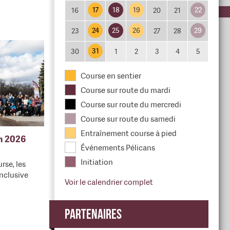
17
18
19
22
16
20
21
24
25
26
29
23
27
28
31
30
1
2
3
4
5
Course en sentier
Course sur route du mardi
Course sur route du mercredi
Course sur route du samedi
Entraînement course à pied
en 2026
Événements Pélicans
Initiation
rse, les
nclusive
Voir le calendrier complet
Partenaires