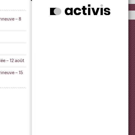
nneuve – 8
ée – 12 août
nneuve – 15