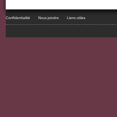
Confidentialité
Nous joindre
Liens utiles
1
x
Errors encountered:
Redbean Logs:
SET NAMES utf8
Array ( )
SELECT * FROM `websites` -- keep-cache
Array ( )