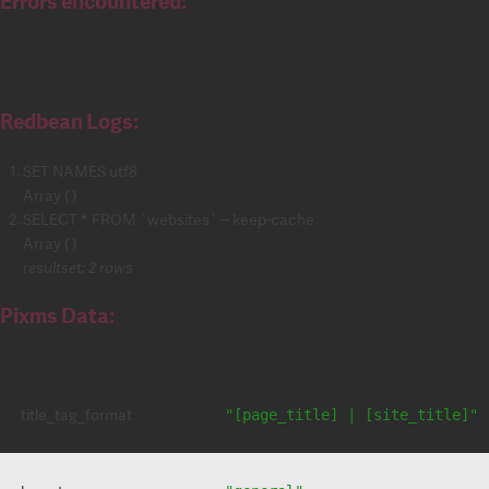
Errors encountered:
Redbean Logs:
SET NAMES utf8
Array ( )
SELECT * FROM `websites` -- keep-cache
Array ( )
resultset: 2 rows
Pixms Data:
title_tag_format
"[page_title] | [site_title]"