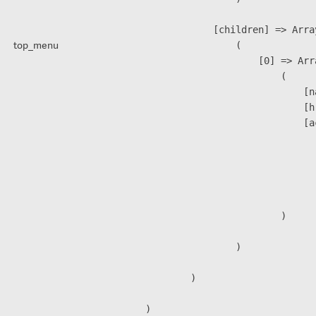
            [children] => Array
top_menu
                (

                    [0] => Arra
                        (

                            [n
                            [h
                            [a
                               
                              
                              
                               
                        )

                )

        )
