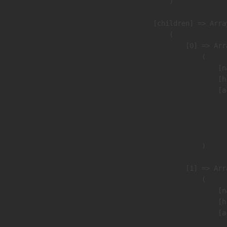
                )

            [children] => Array
                (

                    [0] => Arra
                        (

                            [n
                            [h
                            [a
                               
                              
                               
                        )

                    [1] => Arra
                        (

                            [n
                            [h
                            [a
                               