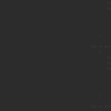
                            [h
                            [a
                               
                              
                               
                        )

                    [4] => Arra
                        (

                            [n
                            [h
                            [a
                               
                              
                               
                        )

                    [5] => Arra