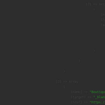
                    [7] => Arra
                        (

                            [n
                            [h
                            [a
                               
                              
                               
                        )

                )

        )

    [3] => Array

        (

            [name] => 
"Boutiqu
            [target] => 
"_blan
            [href] => 
"https:/