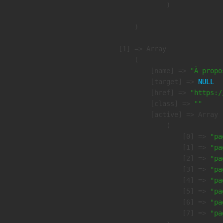
                )

        )

    [1] => Array

        (

            [name] => 
"À propo
            [target] => 
NULL
            [href] => 
"https:/
            [class] => 
""
            [active] => Array

                (

                    [0] => 
"pa
                    [1] => 
"pa
                    [2] => 
"pa
                    [3] => 
"pa
                    [4] => 
"pa
                    [5] => 
"pa
                    [6] => 
"pa
                    [7] => 
"pa