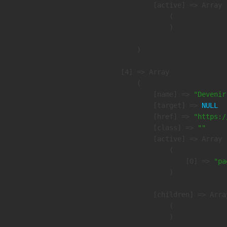
            [active] => Array

                (

                )

        )

    [4] => Array

        (

            [name] => 
"Devenir
            [target] => 
NULL
            [href] => 
"https:/
            [class] => 
""
            [active] => Array

                (

                    [0] => 
"pa
                )

            [children] => Array
                (

                )
