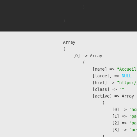
        )

Array

(

    [0] => Array

        (

            [name] => 
"Accueil
            [target] => 
NULL
            [href] => 
"https:/
            [class] => 
""
            [active] => Array

                (

                    [0] => 
"ho
                    [1] => 
"pa
                    [2] => 
"pa
                    [3] => 
"ne
                )
