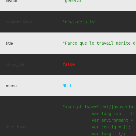
layout
"general"
content_view
"news-details"
title
"Parce que le travail mérite d
show_title
false
menu
NULL
"<script type="text/javascript
            var lang_iso = "fr"
            var environment = 
misc_head
            var config = {};

            var lang = {};
