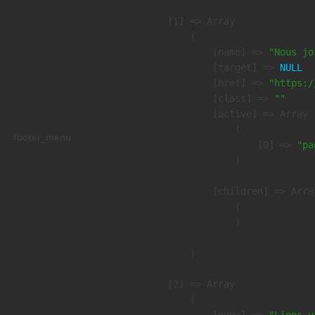
    [1] => Array

        (

            [name] => 
"Nous jo
            [target] => 
NULL
            [href] => 
"https:/
            [class] => 
""
            [active] => Array

                (

footer_menu
                    [0] => 
"pa
                )

            [children] => Array
                (

                )

        )

    [2] => Array

        (
