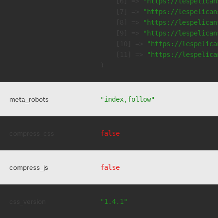
    [6] => 
"https://lespelican
    [7] => 
"https://lespelican
    [8] => 
"https://lespelican
    [9] => 
"https://lespelican
    [10] => 
"https://lespelica
    [11] => 
"https://lespelica
meta_robots
"index,follow"
compress_css
false
compress_js
false
css_version
"1.4.1"