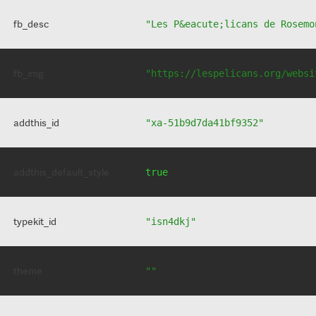
fb_desc
"Les P&eacute;licans de Rosemo
fb_img
"https://lespelicans.org/websi
addthis_id
"xa-51b9d7da41bf9352"
addthis_default_style
true
typekit_id
"isn4dkj"
theme
""