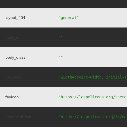
layout_404
"general"
body_id
""
body_class
""
viewport
"width=device-width, initial-s
favicon
"https://lespelicans.org/theme
canonical_link
"https://lespelicans.org/fr/no