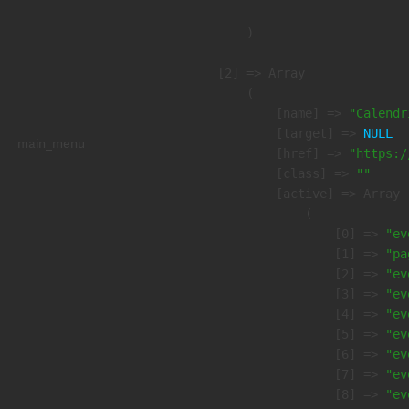
        )

    [2] => Array

        (

            [name] => 
"Calendr
            [target] => 
NULL
main_menu
            [href] => 
"https:/
            [class] => 
""
            [active] => Array

                (

                    [0] => 
"ev
                    [1] => 
"pa
                    [2] => 
"ev
                    [3] => 
"ev
                    [4] => 
"ev
                    [5] => 
"ev
                    [6] => 
"ev
                    [7] => 
"ev
                    [8] => 
"ev