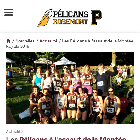
Accueil
À propos
/
Nouvelles
/
Actualité
/
Les Pélicans à l'assaut de la Montée
Calendrier d'activités
Royale 2016
Boutique
Devenir membre
Actualité
Les Pélicans à l'assaut de la Montée