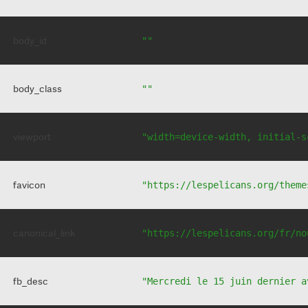
body_id
""
body_class
""
viewport
"width=device-width, initial-s
favicon
"https://lespelicans.org/theme
canonical_link
"https://lespelicans.org/fr/no
fb_desc
"Mercredi le 15 juin dernier a