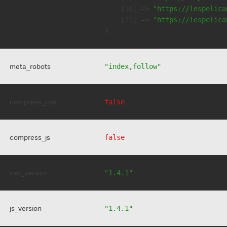
    [10] => 
"https://lespelica
    [11] => 
"https://lespelica
meta_robots
"index,follow"
compress_css
false
compress_js
false
css_version
"1.4.1"
js_version
"1.4.1"