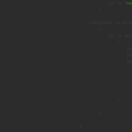
                    [3] => 
"ne
                )

            [children] => Array
                (

                    [0] => Arra
                        (

                            [n
                            [h
                            [a
                               
                              
                              
                               
                        )

                )

        )
