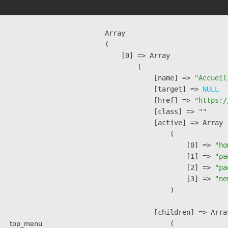
Array

(

    [0] => Array

        (

            [name] => 
"Accueil
            [target] => 
NULL
            [href] => 
"https:/
            [class] => 
""
            [active] => Array

                (

                    [0] => 
"ho
                    [1] => 
"pa
                    [2] => 
"pa
                    [3] => 
"ne
                )

            [children] => Array
top_menu
                (
