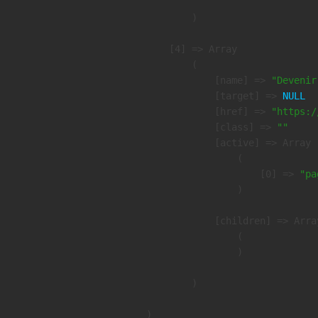
        )

    [4] => Array

        (

            [name] => 
"Devenir
            [target] => 
NULL
            [href] => 
"https:/
            [class] => 
""
            [active] => Array

                (

                    [0] => 
"pa
                )

            [children] => Array
                (

                )

        )
