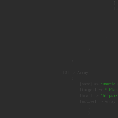
                            [h
                            [a
                               
                              
                               
                        )

                )

        )

    [3] => Array

        (

            [name] => 
"Boutiqu
            [target] => 
"_blan
            [href] => 
"https:/
            [active] => Array

                (

                )
