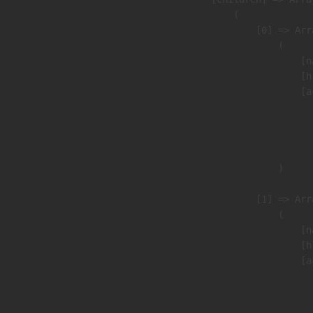
                (

                    [0] => Arra
                        (

                            [n
                            [h
                            [a
                               
                              
                               
                        )

                    [1] => Arra
                        (

                            [n
                            [h
                            [a
                               
                              
                               