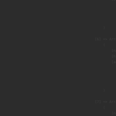
                               
                              
                               
                        )

                    [6] => Arra
                        (

                            [n
                            [h
                            [a
                               
                              
                               
                        )

                    [7] => Arra
                        (

                            [n