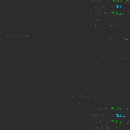
            [name] => 
"Nous jo
            [target] => 
NULL
            [href] => 
"https:/
            [class] => 
""
            [active] => Array

                (

footer_menu
                    [0] => 
"pa
                )

            [children] => Array
                (

                )

        )

    [2] => Array

        (

            [name] => 
"Liens u
            [target] => 
NULL
            [href] => 
"https:/
            [class] => 
""