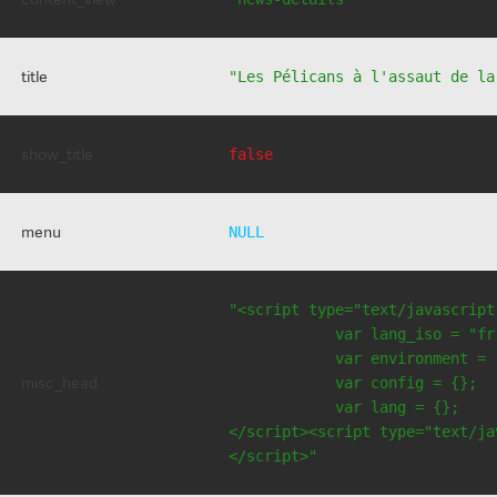
title
"Les Pélicans à l'assaut de la
show_title
false
menu
NULL
"<script type="text/javascript
            var lang_iso = "fr"
            var environment = 
misc_head
            var config = {};

            var lang = {};

</script><script type="text/jav
</script>"