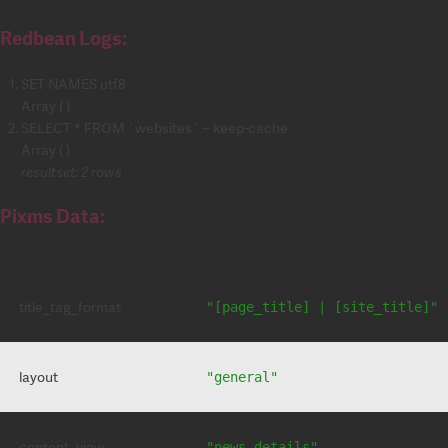
Redbean Logs:
SET NAMES utf8
Array ( )
SELECT * FROM `websites` -- keep-cache
Array ( )
resultset: 2 rows
Pixms Data:
title_tag_format
"[page_title] | [site_title]"
layout
"general"
content_view
"news-details"