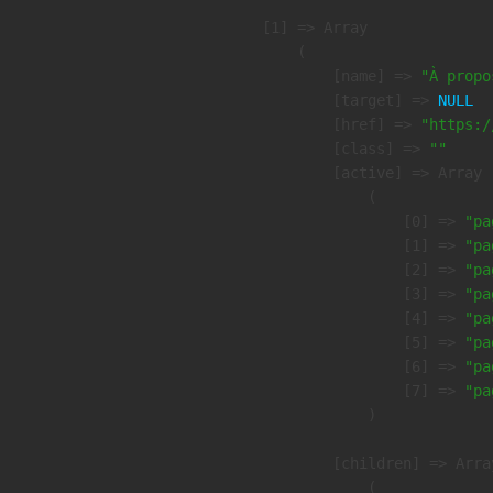
    [1] => Array

        (

            [name] => 
"À propo
            [target] => 
NULL
            [href] => 
"https:/
            [class] => 
""
            [active] => Array

                (

                    [0] => 
"pa
                    [1] => 
"pa
                    [2] => 
"pa
                    [3] => 
"pa
                    [4] => 
"pa
                    [5] => 
"pa
                    [6] => 
"pa
                    [7] => 
"pa
                )

            [children] => Array
                (
