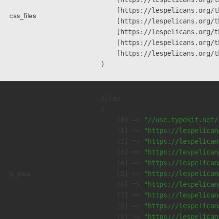
    [https://lespelicans.org/t
css_files
    [https://lespelicans.org/t
    [https://lespelicans.org/t
    [https://lespelicans.org/t
    [https://lespelicans.org/t
Array

(

    [0] => 
"//use.typekit.net/
    [1] => 
"https://lespelican
    [2] => 
"https://lespelican
    [3] => 
"https://lespelican
    [4] => 
"https://lespelican
js_files
    [5] => 
"https://lespelican
    [6] => 
"https://lespelican
    [7] => 
"https://lespelican
    [8] => 
"https://lespelican
    [9] => 
"https://lespelican