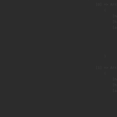
                    [0] => Arra
                        (

                            [n
                            [h
                            [a
                               
                              
                               
                        )

                    [1] => Arra
                        (

                            [n
                            [h
                            [a
                               
                              
                               