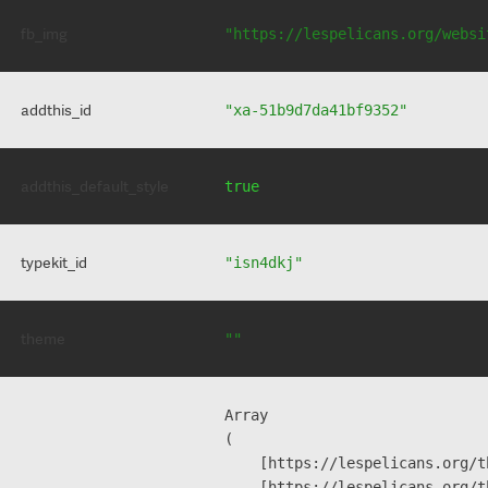
fb_img
"https://lespelicans.org/websi
addthis_id
"xa-51b9d7da41bf9352"
addthis_default_style
true
typekit_id
"isn4dkj"
theme
""
Array

(

    [https://lespelicans.org/t
    [https://lespelicans.org/t