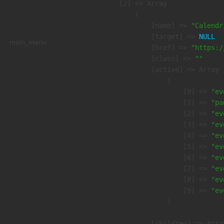
    [2] => Array

        (

            [name] => 
"Calendr
            [target] => 
NULL
main_menu
            [href] => 
"https:/
            [class] => 
""
            [active] => Array

                (

                    [0] => 
"ev
                    [1] => 
"pa
                    [2] => 
"ev
                    [3] => 
"ev
                    [4] => 
"ev
                    [5] => 
"ev
                    [6] => 
"ev
                    [7] => 
"ev
                    [8] => 
"ev
                    [9] => 
"ev
                )

            [children] => Array