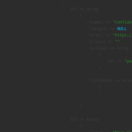
(

    [0] => Array

        (

            [name] => 
"Confide
            [target] => 
NULL
            [href] => 
"https:/
            [class] => 
""
            [active] => Array

                (

                    [0] => 
"pa
                )

            [children] => Array
                (

                )

        )

    [1] => Array

        (
