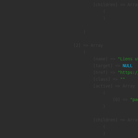
            [children] => Array
                (

                )

        )

    [2] => Array

        (

            [name] => 
"Liens u
            [target] => 
NULL
            [href] => 
"https:/
            [class] => 
""
            [active] => Array

                (

                    [0] => 
"pa
                )

            [children] => Array
                (

                )
