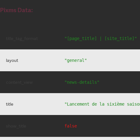
Pixms Data:
title_tag_format
"[page_title] | [site_title]"
layout
"general"
content_view
"news-details"
title
"Lancement de la sixième saiso
show_title
false