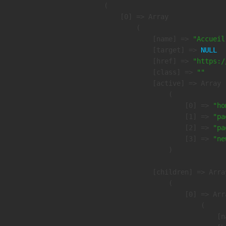
(

    [0] => Array

        (

            [name] => 
"Accueil
            [target] => 
NULL
            [href] => 
"https:/
            [class] => 
""
            [active] => Array

                (

                    [0] => 
"ho
                    [1] => 
"pa
                    [2] => 
"pa
                    [3] => 
"ne
                )

            [children] => Array
                (

                    [0] => Arra
                        (

                            [n