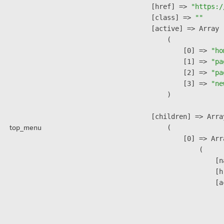
            [href] => 
"https:/
            [class] => 
""
            [active] => Array

                (

                    [0] => 
"ho
                    [1] => 
"pa
                    [2] => 
"pa
                    [3] => 
"ne
                )

            [children] => Array
top_menu
                (

                    [0] => Arra
                        (

                            [n
                            [h
                            [a
                               
                              
                              