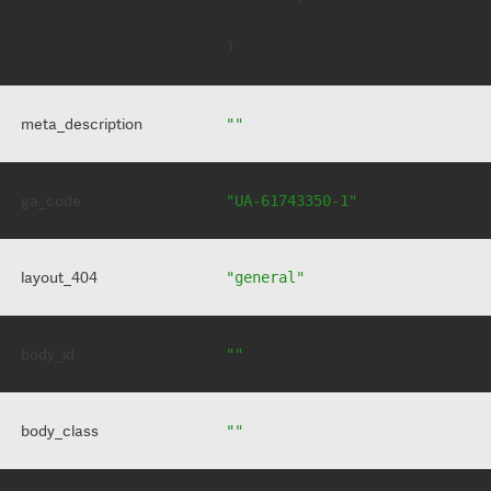
meta_description
""
ga_code
"UA-61743350-1"
layout_404
"general"
body_id
""
body_class
""