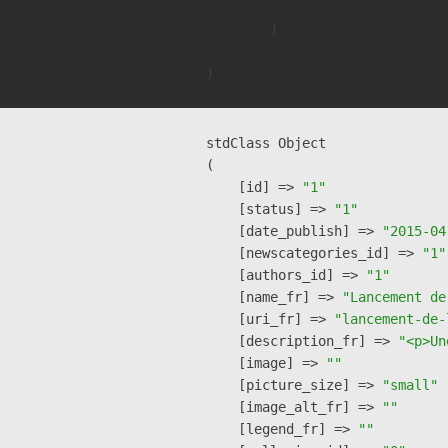
        )

stdClass Object

(

    [id] => 
"1"
    [status] => 
"1"
    [date_publish] => 
"2015-04
    [newscategories_id] => 
"1"
    [authors_id] => 
"1"
    [name_fr] => 
"Lancement de
    [uri_fr] => 
"lancement-de-
    [description_fr] => 
"<p>Un
    [image] => 
""
    [picture_size] => 
"small"
    [image_alt_fr] => 
""
    [legend_fr] => 
""