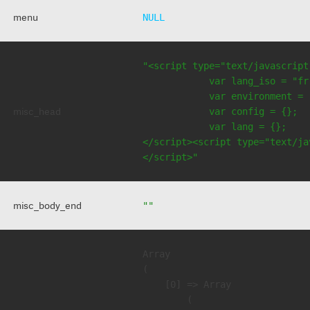
menu
NULL
"<script type="text/javascript
            var lang_iso = "fr"
            var environment = 
misc_head
            var config = {};

            var lang = {};

</script><script type="text/jav
</script>"
misc_body_end
""
Array

(

    [0] => Array

        (
