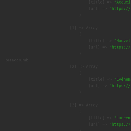
            [title] => 
"Accuei
            [url] => 
"https://
        )

    [1] => Array

        (

            [title] => 
"Nouvel
            [url] => 
"https://
        )

breadcrumb
    [2] => Array

        (

            [title] => 
"Événem
            [url] => 
"https://
        )

    [3] => Array

        (

            [title] => 
"Lancem
            [url] => 
"https://
        )
