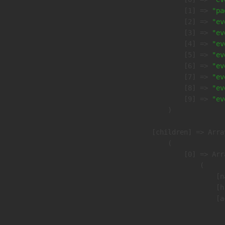
                    [1] => 
"pa
                    [2] => 
"ev
                    [3] => 
"ev
                    [4] => 
"ev
                    [5] => 
"ev
                    [6] => 
"ev
                    [7] => 
"ev
                    [8] => 
"ev
                    [9] => 
"ev
                )

            [children] => Array
                (

                    [0] => Arra
                        (

                            [n
                            [h
                            [a
                               
                              