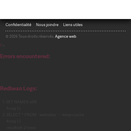
Confidentialité
Nous joindre
Liens utiles
© 2026 Tous droits réservés.
Agence web
.
1
x
Errors encountered:
Redbean Logs:
SET NAMES utf8
Array ( )
SELECT * FROM `websites` -- keep-cache
Array ( )
resultset: 2 rows