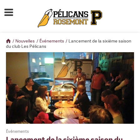
Accueil
À propos
/
Nouvelles
/
Événements
/
Lancement de la sixième saison
Calendrier d'activités
du club Les Pélicans
Boutique
Devenir membre
Événements
Lancement de la sixième saison du