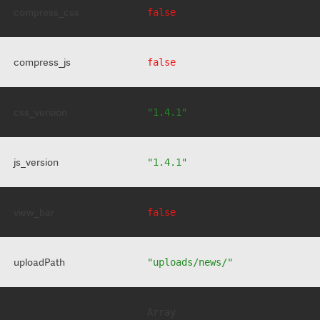
compress_css
false
compress_js
false
css_version
"1.4.1"
js_version
"1.4.1"
view_bar
false
uploadPath
"uploads/news/"
Array
