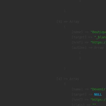
                )

        )

    [3] => Array

        (

            [name] => 
"Boutiqu
            [target] => 
"_blan
            [href] => 
"https:/
            [active] => Array

                (

                )

        )

    [4] => Array

        (

            [name] => 
"Devenir
            [target] => 
NULL
            [href] => 
"https:/
            [class] => 
""