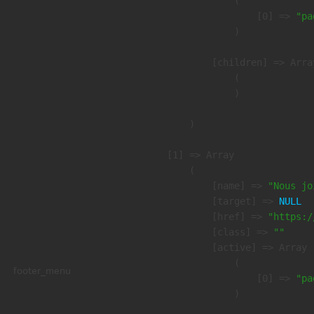
                (

                    [0] => 
"pa
                )

            [children] => Array
                (

                )

        )

    [1] => Array

        (

            [name] => 
"Nous jo
            [target] => 
NULL
            [href] => 
"https:/
            [class] => 
""
            [active] => Array

                (

footer_menu
                    [0] => 
"pa
                )
