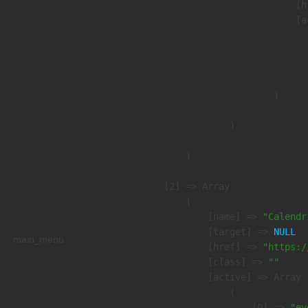
                            [h
                            [a
                               
                              
                               
                        )

                )

        )

    [2] => Array

        (

            [name] => 
"Calendr
            [target] => 
NULL
main_menu
            [href] => 
"https:/
            [class] => 
""
            [active] => Array

                (

                    [0] => 
"ev