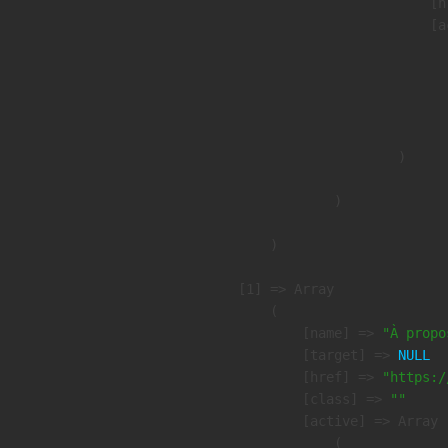
                            [h
                            [a
                               
                              
                              
                               
                        )

                )

        )

    [1] => Array

        (

            [name] => 
"À propo
            [target] => 
NULL
            [href] => 
"https:/
            [class] => 
""
            [active] => Array

                (
