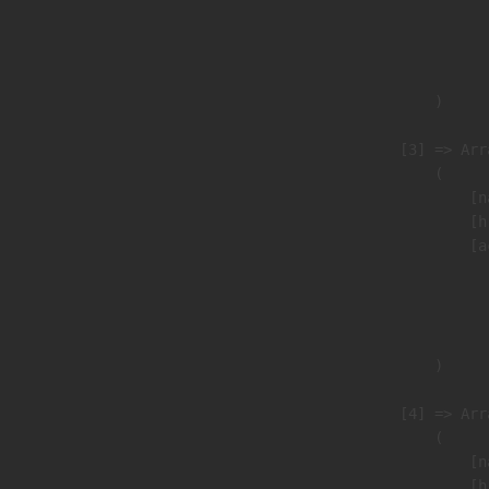
                               
                              
                               
                        )

                    [3] => Arra
                        (

                            [n
                            [h
                            [a
                               
                              
                               
                        )

                    [4] => Arra
                        (

                            [n
                            [h