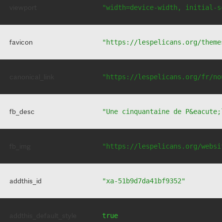
viewport
"width=device-width, initial-s
favicon
"https://lespelicans.org/theme
canonical_link
"https://lespelicans.org/fr/no
fb_desc
"Une cinquantaine de P&eacute;
fb_img
"https://lespelicans.org/websi
addthis_id
"xa-51b9d7da41bf9352"
addthis_default_style
true