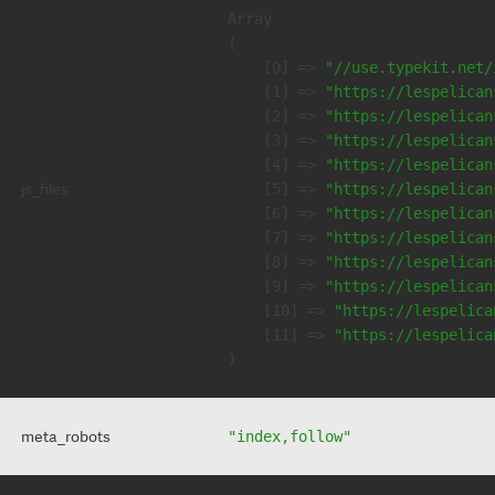
Array

(

    [0] => 
"//use.typekit.net/
    [1] => 
"https://lespelican
    [2] => 
"https://lespelican
    [3] => 
"https://lespelican
    [4] => 
"https://lespelican
js_files
    [5] => 
"https://lespelican
    [6] => 
"https://lespelican
    [7] => 
"https://lespelican
    [8] => 
"https://lespelican
    [9] => 
"https://lespelican
    [10] => 
"https://lespelica
    [11] => 
"https://lespelica
meta_robots
"index,follow"