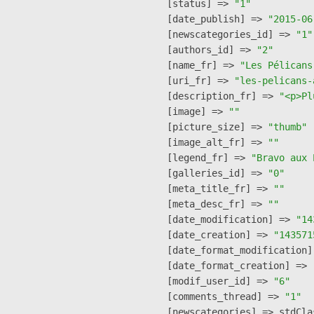
    [status] => 
"1"
    [date_publish] => 
"2015-06
    [newscategories_id] => 
"1"
    [authors_id] => 
"2"
    [name_fr] => 
"Les Pélicans
    [uri_fr] => 
"les-pelicans-
    [description_fr] => 
"<p>Pl
    [image] => 
""
    [picture_size] => 
"thumb"
    [image_alt_fr] => 
""
    [legend_fr] => 
"Bravo aux 
    [galleries_id] => 
"0"
    [meta_title_fr] => 
""
    [meta_desc_fr] => 
""
    [date_modification] => 
"14
    [date_creation] => 
"143571
    [date_format_modification]
    [date_format_creation] => 
    [modif_user_id] => 
"6"
    [comments_thread] => 
"1"
    [newscategories] => stdClas