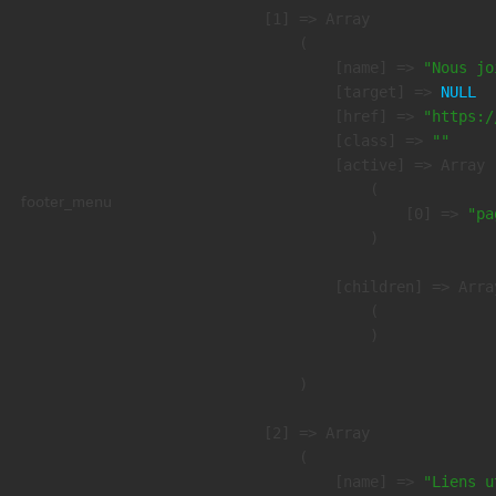
    [1] => Array

        (

            [name] => 
"Nous jo
            [target] => 
NULL
            [href] => 
"https:/
            [class] => 
""
            [active] => Array

                (

footer_menu
                    [0] => 
"pa
                )

            [children] => Array
                (

                )

        )

    [2] => Array

        (

            [name] => 
"Liens u