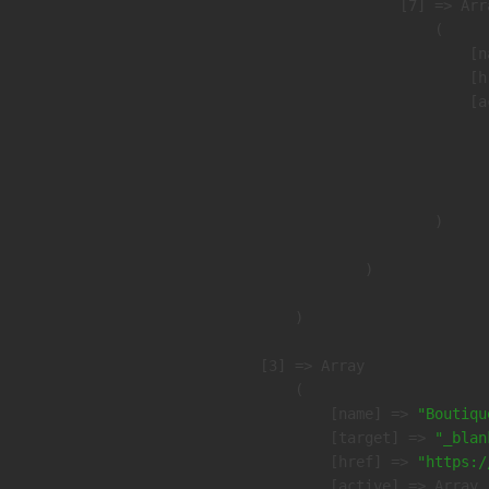
                    [7] => Arra
                        (

                            [n
                            [h
                            [a
                               
                              
                               
                        )

                )

        )

    [3] => Array

        (

            [name] => 
"Boutiqu
            [target] => 
"_blan
            [href] => 
"https:/
            [active] => Array
