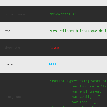
content_view
"news-details"
title
"Les Pélicans à l'attaque de l
show_title
false
menu
NULL
"<script type="text/javascript
            var lang_iso = "fr"
            var environment = 
misc_head
            var config = {};

            var lang = {};
