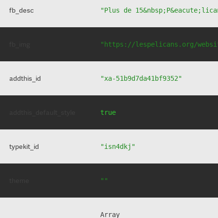
fb_desc
"Plus de 15&nbsp;P&eacute;lica
fb_img
"https://lespelicans.org/websi
addthis_id
"xa-51b9d7da41bf9352"
addthis_default_style
true
typekit_id
"isn4dkj"
theme
""
Array
