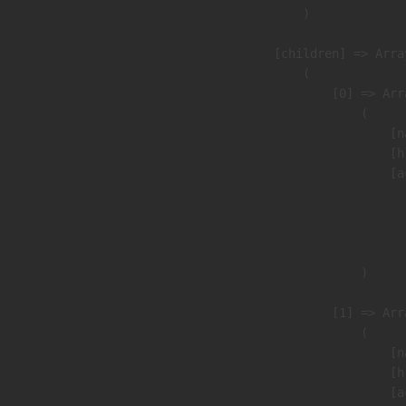
                )

            [children] => Array
                (

                    [0] => Arra
                        (

                            [n
                            [h
                            [a
                               
                              
                               
                        )

                    [1] => Arra
                        (

                            [n
                            [h
                            [a