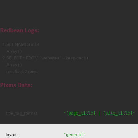
Redbean Logs:
SET NAMES utf8
Array ( )
SELECT * FROM `websites` -- keep-cache
Array ( )
resultset: 2 rows
Pixms Data:
title_tag_format
"[page_title] | [site_title]"
layout
"general"