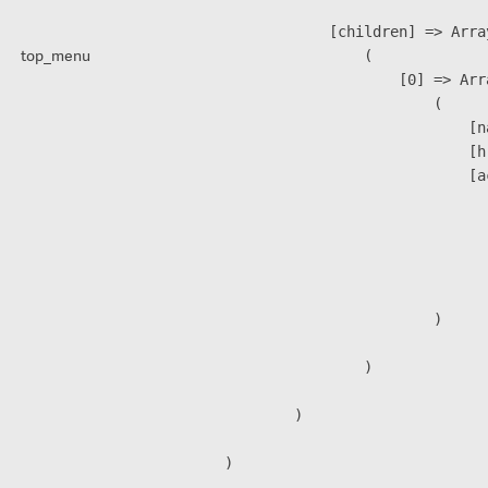
            [children] => Array
top_menu
                (

                    [0] => Arra
                        (

                            [n
                            [h
                            [a
                               
                              
                              
                               
                        )

                )

        )
