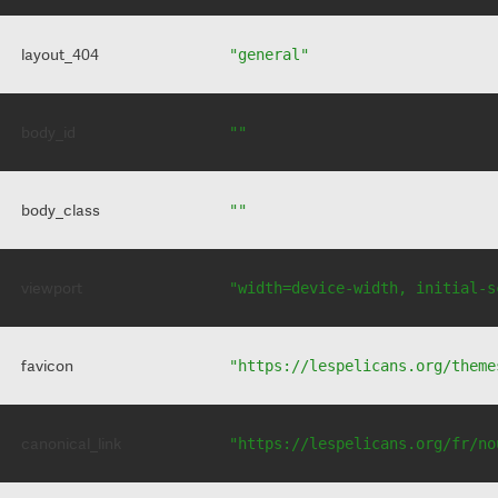
layout_404
"general"
body_id
""
body_class
""
viewport
"width=device-width, initial-s
favicon
"https://lespelicans.org/theme
canonical_link
"https://lespelicans.org/fr/no