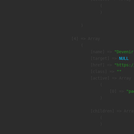
                (

                )

        )

    [4] => Array

        (

            [name] => 
"Devenir
            [target] => 
NULL
            [href] => 
"https:/
            [class] => 
""
            [active] => Array

                (

                    [0] => 
"pa
                )

            [children] => Array
                (

                )
