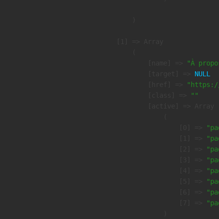
        )

    [1] => Array

        (

            [name] => 
"À propo
            [target] => 
NULL
            [href] => 
"https:/
            [class] => 
""
            [active] => Array

                (

                    [0] => 
"pa
                    [1] => 
"pa
                    [2] => 
"pa
                    [3] => 
"pa
                    [4] => 
"pa
                    [5] => 
"pa
                    [6] => 
"pa
                    [7] => 
"pa
                )
