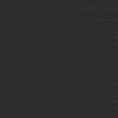
            [children] => Array
                (

                    [0] => Arra
                        (

                            [n
                            [h
                            [a
                               
                              
                               
                        )

                    [1] => Arra
                        (

                            [n
                            [h
                            [a
                               