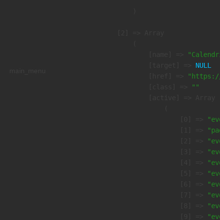
        )

    [2] => Array

        (

            [name] => 
"Calendr
            [target] => 
NULL
main_menu
            [href] => 
"https:/
            [class] => 
""
            [active] => Array

                (

                    [0] => 
"ev
                    [1] => 
"pa
                    [2] => 
"ev
                    [3] => 
"ev
                    [4] => 
"ev
                    [5] => 
"ev
                    [6] => 
"ev
                    [7] => 
"ev
                    [8] => 
"ev
                    [9] => 
"ev