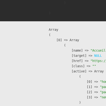
        )

Array

(

    [0] => Array

        (

            [name] => 
"Accueil
            [target] => 
NULL
            [href] => 
"https:/
            [class] => 
""
            [active] => Array

                (

                    [0] => 
"ho
                    [1] => 
"pa
                    [2] => 
"pa
                    [3] => 
"ne
                )
