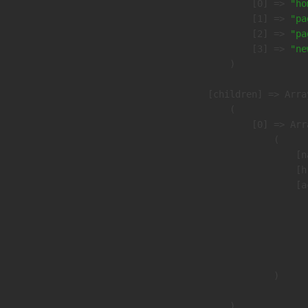
                    [0] => 
"ho
                    [1] => 
"pa
                    [2] => 
"pa
                    [3] => 
"ne
                )

            [children] => Array
                (

                    [0] => Arra
                        (

                            [n
                            [h
                            [a
                               
                              
                              
                               
                        )

                )
