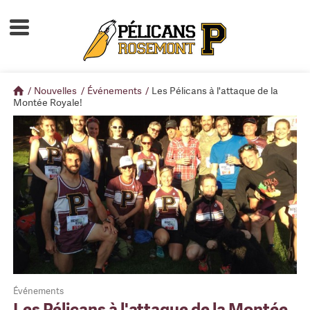
Accueil
À propos
/
Nouvelles
/
Événements
/
Les Pélicans à l'attaque de la
Calendrier d'activités
Montée Royale!
Boutique
Devenir membre
Événements
Les Pélicans à l'attaque de la Montée