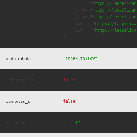
    [7] => 
"https://lespelican
    [8] => 
"https://lespelican
    [9] => 
"https://lespelican
    [10] => 
"https://lespelica
    [11] => 
"https://lespelica
meta_robots
"index,follow"
compress_css
false
compress_js
false
css_version
"1.4.1"