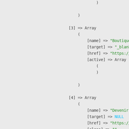
                )

        )

    [3] => Array

        (

            [name] => 
"Boutiqu
            [target] => 
"_blan
            [href] => 
"https:/
            [active] => Array

                (

                )

        )

    [4] => Array

        (

            [name] => 
"Devenir
            [target] => 
NULL
            [href] => 
"https:/