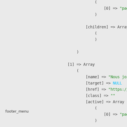
                (

                    [0] => 
"pa
                )

            [children] => Array
                (

                )

        )

    [1] => Array

        (

            [name] => 
"Nous jo
            [target] => 
NULL
            [href] => 
"https:/
            [class] => 
""
            [active] => Array

                (

footer_menu
                    [0] => 
"pa
                )
