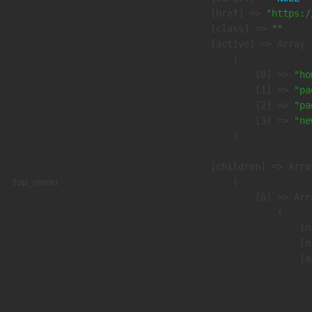
            [href] => 
"https:/
            [class] => 
""
            [active] => Array

                (

                    [0] => 
"ho
                    [1] => 
"pa
                    [2] => 
"pa
                    [3] => 
"ne
                )

            [children] => Array
top_menu
                (

                    [0] => Arra
                        (

                            [n
                            [h
                            [a
                               
                              
                              