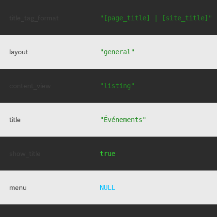
title_tag_format
"[page_title] | [site_title]"
layout
"general"
content_view
"listing"
title
"Événements"
show_title
true
menu
NULL