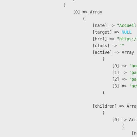
(

    [0] => Array

        (

            [name] => 
"Accueil
            [target] => 
NULL
            [href] => 
"https:/
            [class] => 
""
            [active] => Array

                (

                    [0] => 
"ho
                    [1] => 
"pa
                    [2] => 
"pa
                    [3] => 
"ne
                )

            [children] => Array
                (

                    [0] => Arra
                        (

                            [n