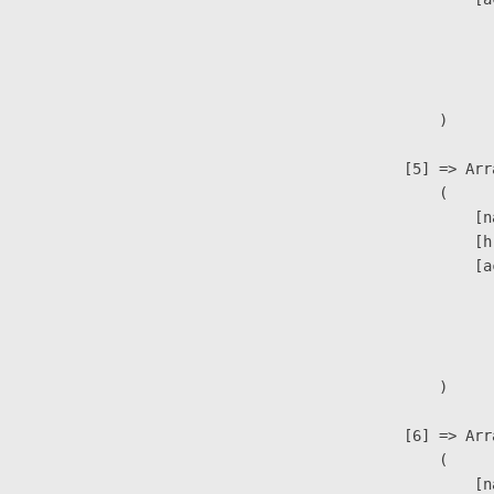
                               
                              
                               
                        )

                    [5] => Arra
                        (

                            [n
                            [h
                            [a
                               
                              
                               
                        )

                    [6] => Arra
                        (

                            [n