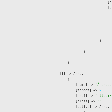
                            [h
                            [a
                               
                              
                              
                               
                        )

                )

        )

    [1] => Array

        (

            [name] => 
"À propo
            [target] => 
NULL
            [href] => 
"https:/
            [class] => 
""
            [active] => Array
