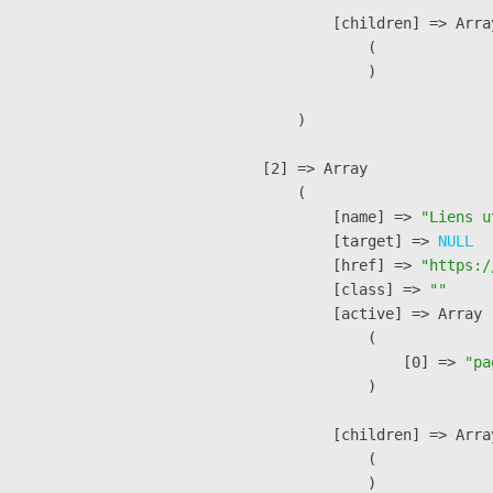
            [children] => Array
                (

                )

        )

    [2] => Array

        (

            [name] => 
"Liens u
            [target] => 
NULL
            [href] => 
"https:/
            [class] => 
""
            [active] => Array

                (

                    [0] => 
"pa
                )

            [children] => Array
                (

                )
