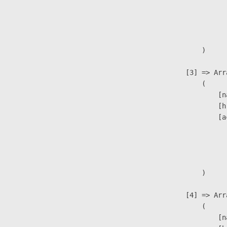
                               
                              
                               
                        )

                    [3] => Arra
                        (

                            [n
                            [h
                            [a
                               
                              
                               
                        )

                    [4] => Arra
                        (

                            [n