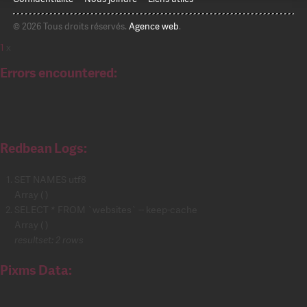
© 2026 Tous droits réservés.
Agence web
.
1
x
Errors encountered:
Redbean Logs:
SET NAMES utf8
Array ( )
SELECT * FROM `websites` -- keep-cache
Array ( )
resultset: 2 rows
Pixms Data: