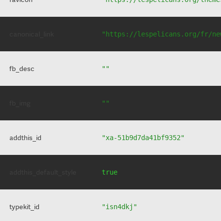
canonical_link
"https://lespelicans.org/fr/ne
fb_desc
""
fb_img
""
addthis_id
"xa-51b9d7da41bf9352"
addthis_default_style
true
typekit_id
"isn4dkj"