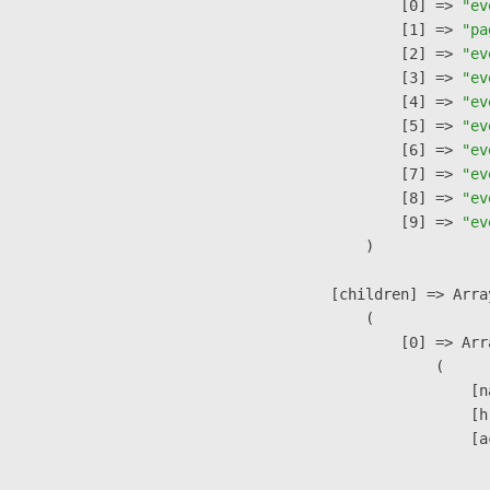
                    [0] => 
"ev
                    [1] => 
"pa
                    [2] => 
"ev
                    [3] => 
"ev
                    [4] => 
"ev
                    [5] => 
"ev
                    [6] => 
"ev
                    [7] => 
"ev
                    [8] => 
"ev
                    [9] => 
"ev
                )

            [children] => Array
                (

                    [0] => Arra
                        (

                            [n
                            [h
                            [a
                               
                              