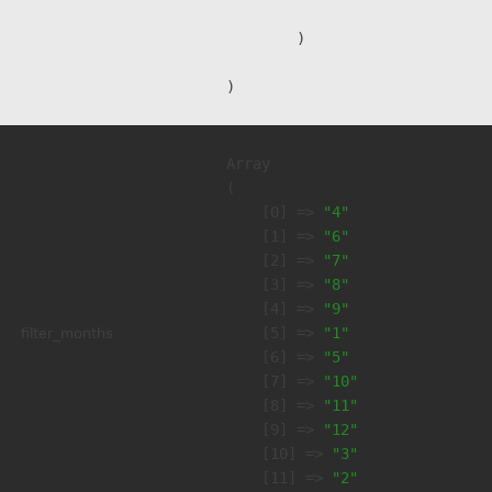
        )

Array

(

    [0] => 
"4"
    [1] => 
"6"
    [2] => 
"7"
    [3] => 
"8"
    [4] => 
"9"
filter_months
    [5] => 
"1"
    [6] => 
"5"
    [7] => 
"10"
    [8] => 
"11"
    [9] => 
"12"
    [10] => 
"3"
    [11] => 
"2"