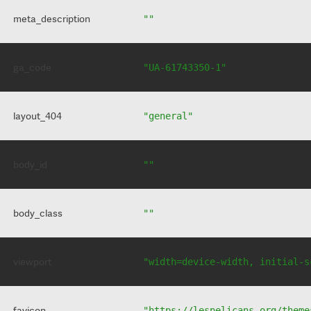
meta_description
""
ga_code
"UA-61743350-1"
layout_404
"general"
body_id
""
body_class
""
viewport
"width=device-width, initial-s
favicon
"https://lespelicans.org/theme