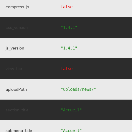
compress_js
false
css_version
"1.4.1"
js_version
"1.4.1"
view_bar
false
uploadPath
"uploads/news/"
section_title
"Accueil"
submenu_title
"Accueil"