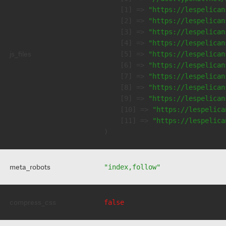
    [1] => 
"https://lespelican
    [2] => 
"https://lespelican
    [3] => 
"https://lespelican
    [4] => 
"https://lespelican
js_files
    [5] => 
"https://lespelican
    [6] => 
"https://lespelican
    [7] => 
"https://lespelican
    [8] => 
"https://lespelican
    [9] => 
"https://lespelican
    [10] => 
"https://lespelica
    [11] => 
"https://lespelica
meta_robots
"index,follow"
compress_css
false