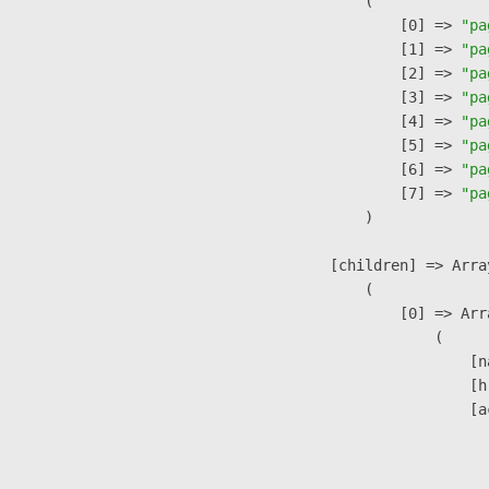
                (

                    [0] => 
"pa
                    [1] => 
"pa
                    [2] => 
"pa
                    [3] => 
"pa
                    [4] => 
"pa
                    [5] => 
"pa
                    [6] => 
"pa
                    [7] => 
"pa
                )

            [children] => Array
                (

                    [0] => Arra
                        (

                            [n
                            [h
                            [a
                               
                              
                               