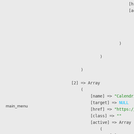
                            [h
                            [a
                               
                              
                               
                        )

                )

        )

    [2] => Array

        (

            [name] => 
"Calendr
            [target] => 
NULL
main_menu
            [href] => 
"https:/
            [class] => 
""
            [active] => Array

                (
