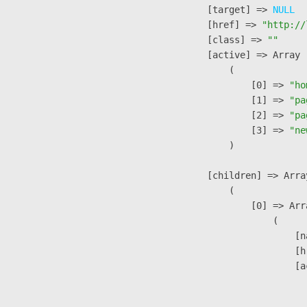
            [target] => 
NULL
            [href] => 
"http://
            [class] => 
""
            [active] => Array

                (

                    [0] => 
"ho
                    [1] => 
"pa
                    [2] => 
"pa
                    [3] => 
"ne
                )

            [children] => Array
                (

                    [0] => Arra
                        (

                            [n
                            [h
                            [a
                               
                              