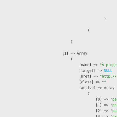
                              
                               
                        )

                )

        )

    [1] => Array

        (

            [name] => 
"À propo
            [target] => 
NULL
            [href] => 
"http://
            [class] => 
""
            [active] => Array

                (

                    [0] => 
"pa
                    [1] => 
"pa
                    [2] => 
"pa
                    [3] => 
"pa