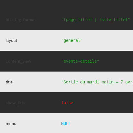
title_tag_format
"[page_title] | [site_title]"
layout
"general"
content_view
"events-details"
title
"Sortie du mardi matin – 7 avr
show_title
false
menu
NULL