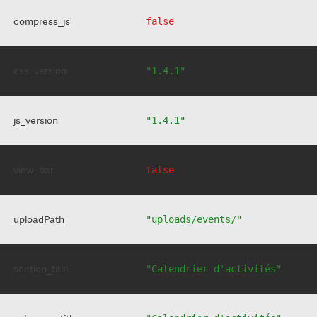
compress_js
false
css_version
"1.4.1"
js_version
"1.4.1"
view_bar
false
uploadPath
"uploads/events/"
section_title
"Calendrier d'activités"