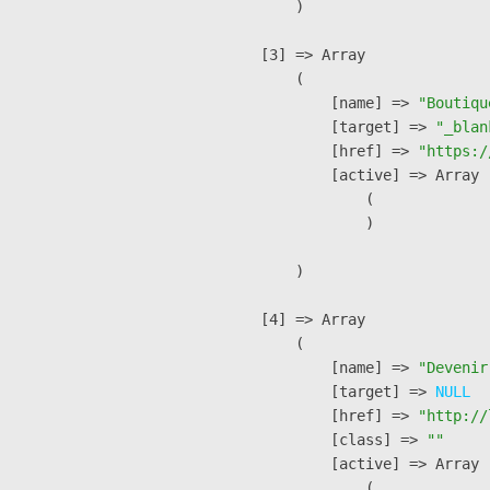
        )

    [3] => Array

        (

            [name] => 
"Boutiqu
            [target] => 
"_blan
            [href] => 
"https:/
            [active] => Array

                (

                )

        )

    [4] => Array

        (

            [name] => 
"Devenir
            [target] => 
NULL
            [href] => 
"http://
            [class] => 
""
            [active] => Array

                (
