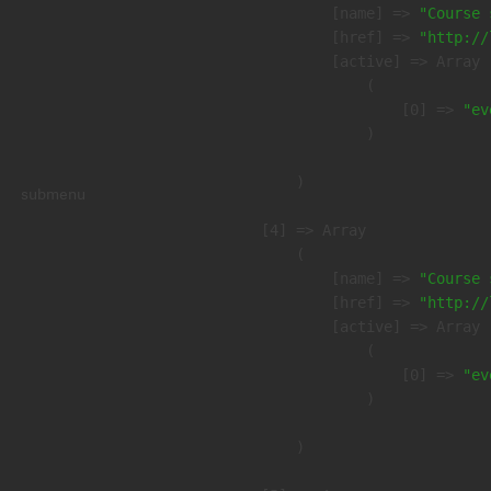
            [name] => 
"Course 
            [href] => 
"http://
            [active] => Array

                (

                    [0] => 
"ev
                )

        )

submenu
    [4] => Array

        (

            [name] => 
"Course 
            [href] => 
"http://
            [active] => Array

                (

                    [0] => 
"ev
                )

        )
