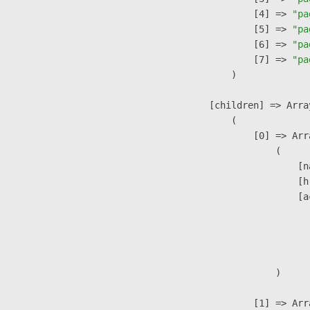
                    [4] => 
"pa
                    [5] => 
"pa
                    [6] => 
"pa
                    [7] => 
"pa
                )

            [children] => Array
                (

                    [0] => Arra
                        (

                            [n
                            [h
                            [a
                               
                              
                               
                        )

                    [1] => Arra