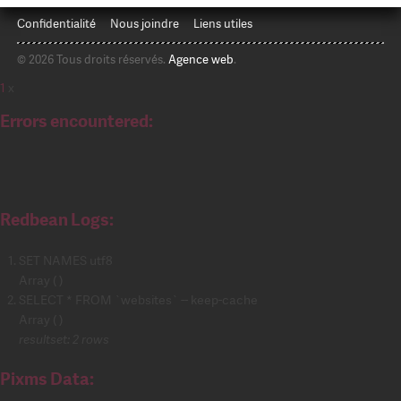
Confidentialité
Nous joindre
Liens utiles
© 2026 Tous droits réservés.
Agence web
.
1
x
Errors encountered:
Redbean Logs:
SET NAMES utf8
Array ( )
SELECT * FROM `websites` -- keep-cache
Array ( )
resultset: 2 rows
Pixms Data: