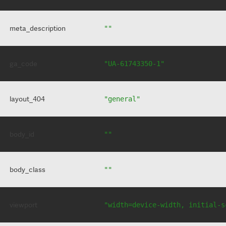
meta_description
""
ga_code
"UA-61743350-1"
layout_404
"general"
body_id
""
body_class
""
viewport
"width=device-width, initial-s