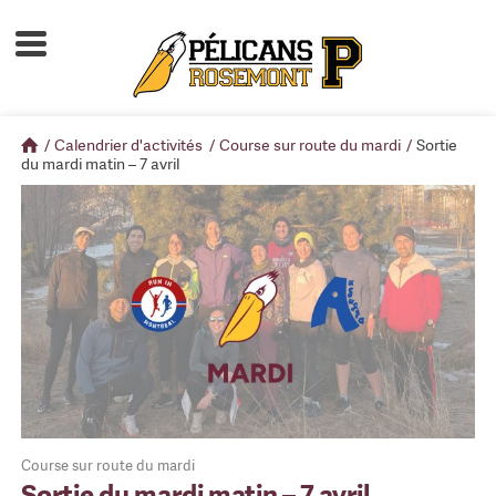
Accueil
À propos
/
Calendrier d'activités
/
Course sur route du mardi
/
Sortie
Calendrier d'activités
du mardi matin – 7 avril
Boutique
Devenir membre
Course sur route du mardi
Sortie du mardi matin – 7 avril