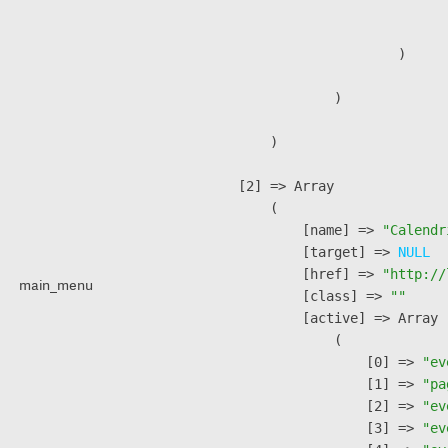
                               
                        )

                )

        )

    [2] => Array

        (

            [name] => 
"Calendr
            [target] => 
NULL
            [href] => 
"http://
main_menu
            [class] => 
""
            [active] => Array

                (

                    [0] => 
"ev
                    [1] => 
"pa
                    [2] => 
"ev
                    [3] => 
"ev