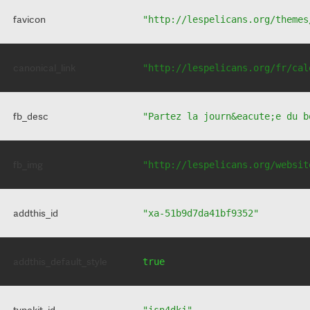
favicon
"http://lespelicans.org/themes
canonical_link
"http://lespelicans.org/fr/cal
fb_desc
"Partez la journ&eacute;e du b
fb_img
"http://lespelicans.org/websit
addthis_id
"xa-51b9d7da41bf9352"
addthis_default_style
true
typekit_id
"isn4dkj"