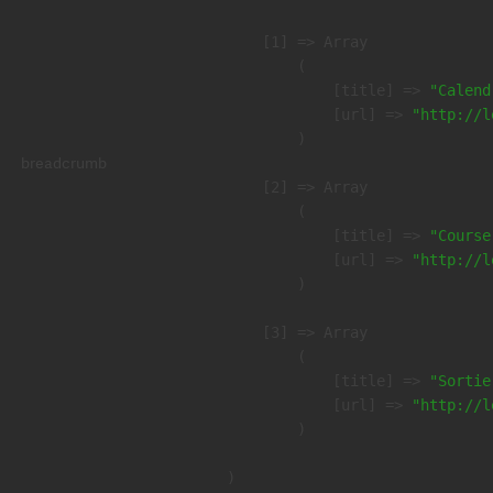
    [1] => Array

        (

            [title] => 
"Calend
            [url] => 
"http://l
        )

breadcrumb
    [2] => Array

        (

            [title] => 
"Course
            [url] => 
"http://l
        )

    [3] => Array

        (

            [title] => 
"Sortie
            [url] => 
"http://l
        )
