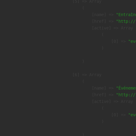
    [5] => Array

        (

            [name] => 
"Entraîn
            [href] => 
"http://
            [active] => Array

                (

                    [0] => 
"ev
                )

        )

    [6] => Array

        (

            [name] => 
"Événeme
            [href] => 
"http://
            [active] => Array

                (

                    [0] => 
"ev
                )

        )
