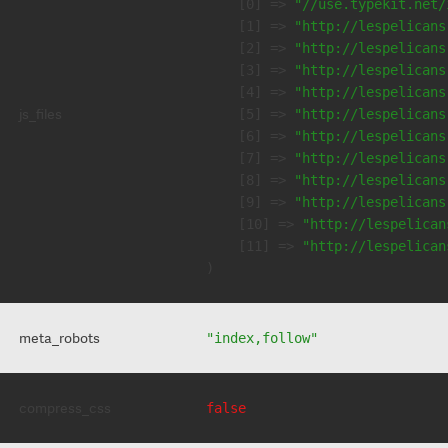
    [0] => 
"//use.typekit.net/
    [1] => 
"http://lespelicans
    [2] => 
"http://lespelicans
    [3] => 
"http://lespelicans
    [4] => 
"http://lespelicans
js_files
    [5] => 
"http://lespelicans
    [6] => 
"http://lespelicans
    [7] => 
"http://lespelicans
    [8] => 
"http://lespelicans
    [9] => 
"http://lespelicans
    [10] => 
"http://lespelican
    [11] => 
"http://lespelican
meta_robots
"index,follow"
compress_css
false