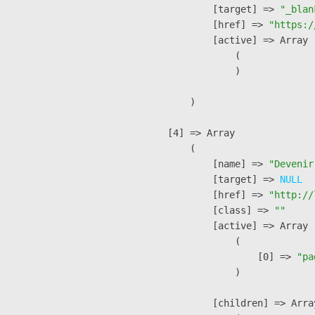
            [target] => 
"_blan
            [href] => 
"https:/
            [active] => Array

                (

                )

        )

    [4] => Array

        (

            [name] => 
"Devenir
            [target] => 
NULL
            [href] => 
"http://
            [class] => 
""
            [active] => Array

                (

                    [0] => 
"pa
                )

            [children] => Array