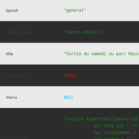
layout
"general"
content_view
"events-details"
title
"Sortie du samedi au parc Mais
show_title
false
menu
NULL
"<script type="text/javascript
            var lang_iso = "fr"
            var environment = 