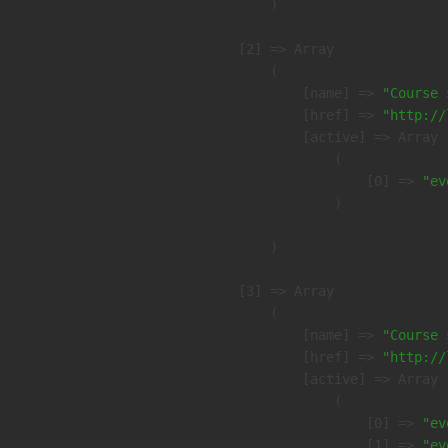
        )

    [2] => Array

        (

            [name] => 
"Course 
            [href] => 
"http://
            [active] => Array

                (

                    [0] => 
"ev
                )

        )

    [3] => Array

        (

            [name] => 
"Course 
            [href] => 
"http://
            [active] => Array

                (

                    [0] => 
"ev
                    [1] => 
"ev