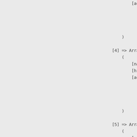
                            [a
                               
                              
                               
                        )

                    [4] => Arra
                        (

                            [n
                            [h
                            [a
                               
                              
                               
                        )

                    [5] => Arra
                        (
