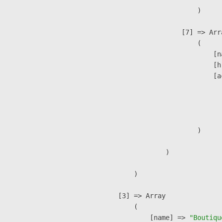
                        )

                    [7] => Arra
                        (

                            [n
                            [h
                            [a
                               
                              
                               
                        )

                )

        )

    [3] => Array

        (

            [name] => 
"Boutiqu