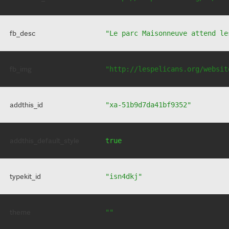
fb_desc
"Le parc Maisonneuve attend le
fb_img
"http://lespelicans.org/websit
addthis_id
"xa-51b9d7da41bf9352"
addthis_default_style
true
typekit_id
"isn4dkj"
theme
""