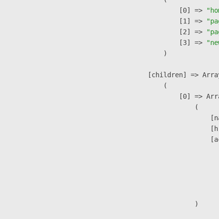
                    [0] => 
"ho
                    [1] => 
"pa
                    [2] => 
"pa
                    [3] => 
"ne
                )

            [children] => Array
                (

                    [0] => Arra
                        (

                            [n
                            [h
                            [a
                               
                              
                              
                               
                        )
