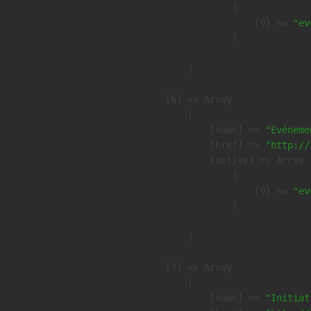
                (

                    [0] => 
"ev
                )

        )

    [6] => Array

        (

            [name] => 
"Événeme
            [href] => 
"http://
            [active] => Array

                (

                    [0] => 
"ev
                )

        )

    [7] => Array

        (

            [name] => 
"Initiat