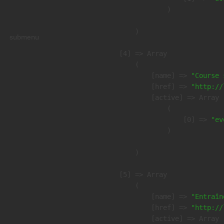
                )

        )

submenu
    [4] => Array

        (

            [name] => 
"Course 
            [href] => 
"http://
            [active] => Array

                (

                    [0] => 
"ev
                )

        )

    [5] => Array

        (

            [name] => 
"Entraîn
            [href] => 
"http://
            [active] => Array
