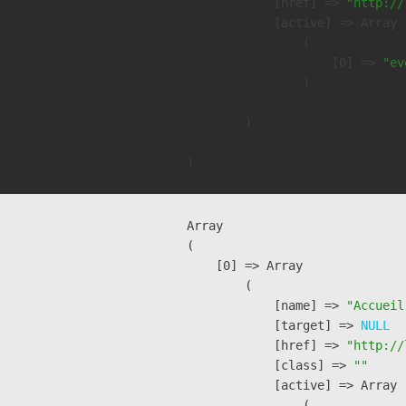
            [href] => 
"http://
            [active] => Array

                (

                    [0] => 
"ev
                )

        )

Array

(

    [0] => Array

        (

            [name] => 
"Accueil
            [target] => 
NULL
            [href] => 
"http://
            [class] => 
""
            [active] => Array

                (
