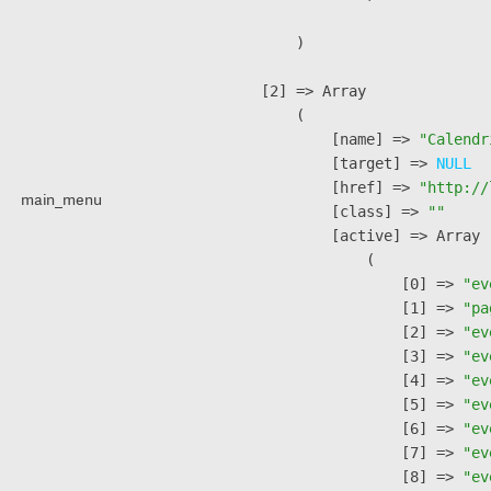
        )

    [2] => Array

        (

            [name] => 
"Calendr
            [target] => 
NULL
            [href] => 
"http://
main_menu
            [class] => 
""
            [active] => Array

                (

                    [0] => 
"ev
                    [1] => 
"pa
                    [2] => 
"ev
                    [3] => 
"ev
                    [4] => 
"ev
                    [5] => 
"ev
                    [6] => 
"ev
                    [7] => 
"ev
                    [8] => 
"ev