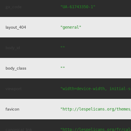
ga_code
"UA-61743350-1"
layout_404
"general"
body_id
""
body_class
""
viewport
"width=device-width, initial-s
favicon
"http://lespelicans.org/themes
canonical_link
"http://lespelicans.org/fr/cal