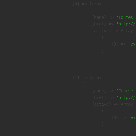
    [0] => Array

        (

            [name] => 
"Toutes 
            [href] => 
"http://
            [active] => Array

                (

                    [0] => 
"ev
                )

        )

    [1] => Array

        (

            [name] => 
"Course 
            [href] => 
"http://
            [active] => Array

                (

                    [0] => 
"ev
                )
