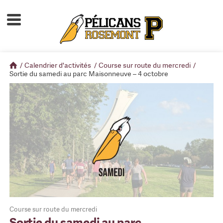
Accueil
À propos
/
Calendrier d'activités
/
Course sur route du mercredi
/
Calendrier d'activités
Sortie du samedi au parc Maisonneuve – 4 octobre
Boutique
Devenir membre
Course sur route du mercredi
Sortie du samedi au parc