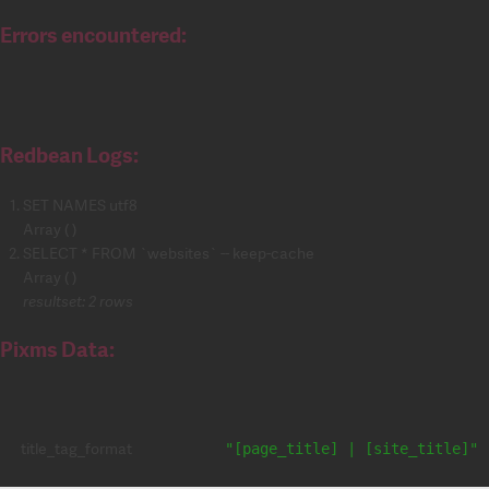
Errors encountered:
Redbean Logs:
SET NAMES utf8
Array ( )
SELECT * FROM `websites` -- keep-cache
Array ( )
resultset: 2 rows
Pixms Data:
title_tag_format
"[page_title] | [site_title]"