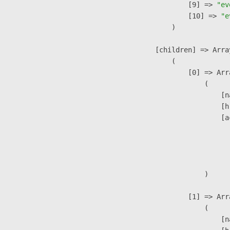
                    [9] => 
"ev
                    [10] => 
"e
                )

            [children] => Array
                (

                    [0] => Arra
                        (

                            [n
                            [h
                            [a
                               
                              
                               
                        )

                    [1] => Arra
                        (

                            [n