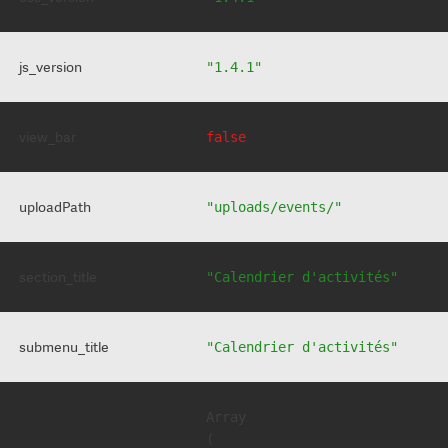
js_version
"1.4.1"
view_bar
false
uploadPath
"uploads/events/"
section_title
"Calendrier d'activités"
submenu_title
"Calendrier d'activités"
Array

(
