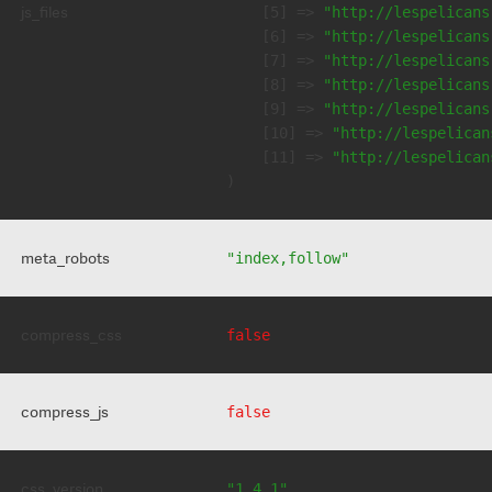
js_files
    [5] => 
"http://lespelicans
    [6] => 
"http://lespelicans
    [7] => 
"http://lespelicans
    [8] => 
"http://lespelicans
    [9] => 
"http://lespelicans
    [10] => 
"http://lespelican
    [11] => 
"http://lespelican
meta_robots
"index,follow"
compress_css
false
compress_js
false
css_version
"1.4.1"