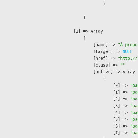
                )

        )

    [1] => Array

        (

            [name] => 
"À propo
            [target] => 
NULL
            [href] => 
"http://
            [class] => 
""
            [active] => Array

                (

                    [0] => 
"pa
                    [1] => 
"pa
                    [2] => 
"pa
                    [3] => 
"pa
                    [4] => 
"pa
                    [5] => 
"pa
                    [6] => 
"pa
                    [7] => 
"pa