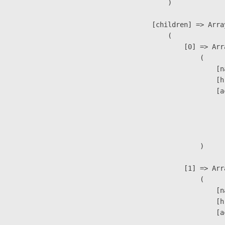
                )

            [children] => Array
                (

                    [0] => Arra
                        (

                            [n
                            [h
                            [a
                               
                              
                               
                        )

                    [1] => Arra
                        (

                            [n
                            [h
                            [a
                               