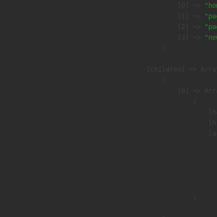
                    [0] => 
"ho
                    [1] => 
"pa
                    [2] => 
"pa
                    [3] => 
"ne
                )

            [children] => Array
                (

                    [0] => Arra
                        (

                            [n
                            [h
                            [a
                               
                              
                              
                               
                        )
