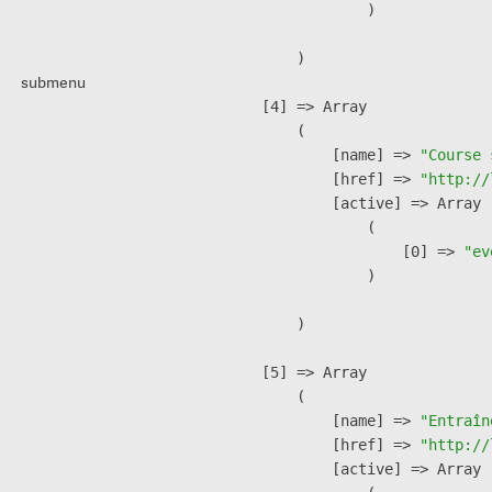
                )

        )

submenu
    [4] => Array

        (

            [name] => 
"Course 
            [href] => 
"http://
            [active] => Array

                (

                    [0] => 
"ev
                )

        )

    [5] => Array

        (

            [name] => 
"Entraîn
            [href] => 
"http://
            [active] => Array
