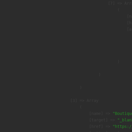
                    [7] => Arra
                        (

                            [n
                            [h
                            [a
                               
                              
                               
                        )

                )

        )

    [3] => Array

        (

            [name] => 
"Boutiqu
            [target] => 
"_blan
            [href] => 
"https:/