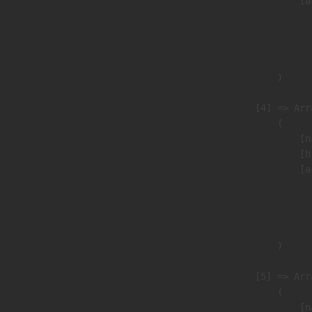
                            [a
                               
                              
                               
                        )

                    [4] => Arra
                        (

                            [n
                            [h
                            [a
                               
                              
                               
                        )

                    [5] => Arra
                        (

                            [n