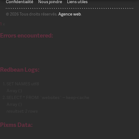
Confidentialité
Nous joindre
Liens utiles
© 2026 Tous droits réservés.
Agence web
.
1
x
Errors encountered:
Redbean Logs:
SET NAMES utf8
Array ( )
SELECT * FROM `websites` -- keep-cache
Array ( )
resultset: 2 rows
Pixms Data: