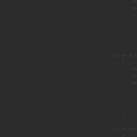
                            [h
                            [a
                               
                              
                               
                        )

                    [4] => Arra
                        (

                            [n
                            [h
                            [a
                               
                              
                               
                        )

                    [5] => Arra
                        (
