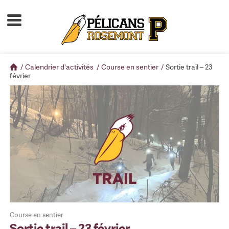
Accueil
À propos
/
Calendrier d'activités
/
Course en sentier
/
Sortie trail – 23
Calendrier d'activités
février
Boutique
Devenir membre
Course en sentier
Sortie trail – 23 février