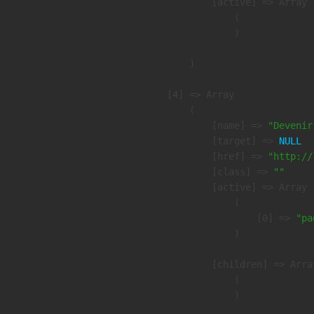
            [active] => Array

                (

                )

        )

    [4] => Array

        (

            [name] => 
"Devenir
            [target] => 
NULL
            [href] => 
"http://
            [class] => 
""
            [active] => Array

                (

                    [0] => 
"pa
                )

            [children] => Array
                (

                )
