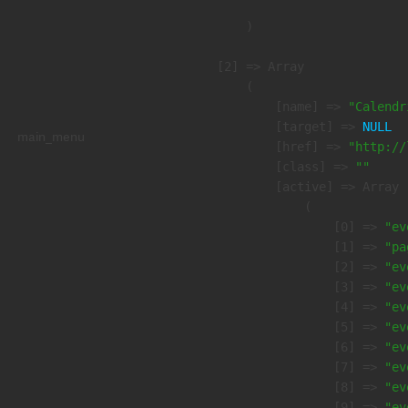
        )

    [2] => Array

        (

            [name] => 
"Calendr
            [target] => 
NULL
main_menu
            [href] => 
"http://
            [class] => 
""
            [active] => Array

                (

                    [0] => 
"ev
                    [1] => 
"pa
                    [2] => 
"ev
                    [3] => 
"ev
                    [4] => 
"ev
                    [5] => 
"ev
                    [6] => 
"ev
                    [7] => 
"ev
                    [8] => 
"ev
                    [9] => 
"ev