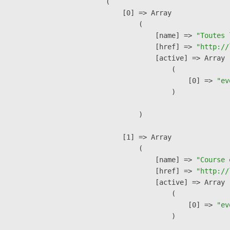
(

    [0] => Array

        (

            [name] => 
"Toutes 
            [href] => 
"http://
            [active] => Array

                (

                    [0] => 
"ev
                )

        )

    [1] => Array

        (

            [name] => 
"Course 
            [href] => 
"http://
            [active] => Array

                (

                    [0] => 
"ev
                )
