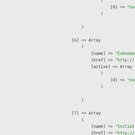
                (

                    [0] => 
"ev
                )

        )

    [6] => Array

        (

            [name] => 
"Événeme
            [href] => 
"http://
            [active] => Array

                (

                    [0] => 
"ev
                )

        )

    [7] => Array

        (

            [name] => 
"Initiat
            [href] => 
"http://