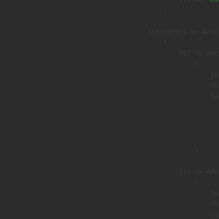
                )

            [children] => Array
                (

                    [0] => Arra
                        (

                            [n
                            [h
                            [a
                               
                              
                               
                        )

                    [1] => Arra
                        (

                            [n
                            [h
                            [a