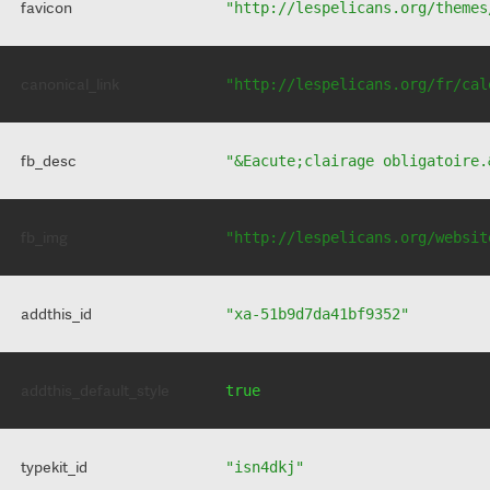
favicon
"http://lespelicans.org/themes
canonical_link
"http://lespelicans.org/fr/cal
fb_desc
"&Eacute;clairage obligatoire.
fb_img
"http://lespelicans.org/websit
addthis_id
"xa-51b9d7da41bf9352"
addthis_default_style
true
typekit_id
"isn4dkj"