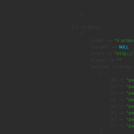
                )

        )

    [1] => Array

        (

            [name] => 
"À propo
            [target] => 
NULL
            [href] => 
"http://
            [class] => 
""
            [active] => Array

                (

                    [0] => 
"pa
                    [1] => 
"pa
                    [2] => 
"pa
                    [3] => 
"pa
                    [4] => 
"pa
                    [5] => 
"pa
                    [6] => 
"pa
                    [7] => 
"pa
                )
