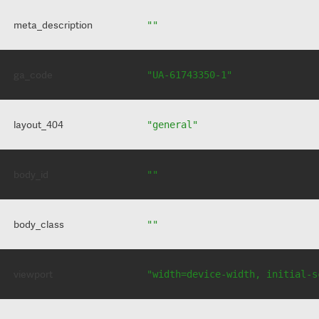
meta_description
""
ga_code
"UA-61743350-1"
layout_404
"general"
body_id
""
body_class
""
viewport
"width=device-width, initial-s