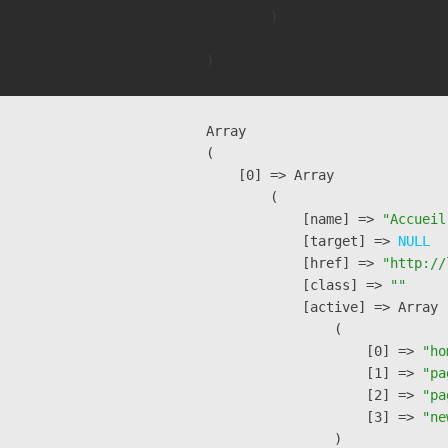
        )

Array

(

    [0] => Array

        (

            [name] => 
"Accueil
            [target] => 
NULL
            [href] => 
"http://
            [class] => 
""
            [active] => Array

                (

                    [0] => 
"ho
                    [1] => 
"pa
                    [2] => 
"pa
                    [3] => 
"ne
                )
