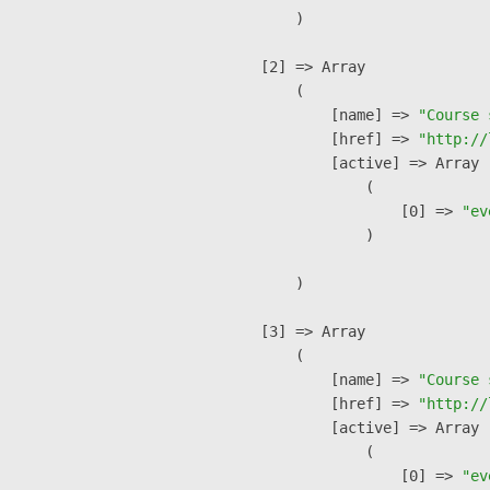
        )

    [2] => Array

        (

            [name] => 
"Course 
            [href] => 
"http://
            [active] => Array

                (

                    [0] => 
"ev
                )

        )

    [3] => Array

        (

            [name] => 
"Course 
            [href] => 
"http://
            [active] => Array

                (

                    [0] => 
"ev