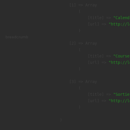
    [1] => Array

        (

            [title] => 
"Calend
            [url] => 
"http://l
        )

breadcrumb
    [2] => Array

        (

            [title] => 
"Course
            [url] => 
"http://l
        )

    [3] => Array

        (

            [title] => 
"Sortie
            [url] => 
"http://l
        )
