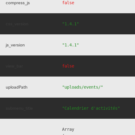
compress_js
false
css_version
"1.4.1"
js_version
"1.4.1"
view_bar
false
uploadPath
"uploads/events/"
submenu_title
"Calendrier d'activités"
Array
