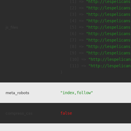
    [1] => 
"http://lespelicans
    [2] => 
"http://lespelicans
    [3] => 
"http://lespelicans
    [4] => 
"http://lespelicans
js_files
    [5] => 
"http://lespelicans
    [6] => 
"http://lespelicans
    [7] => 
"http://lespelicans
    [8] => 
"http://lespelicans
    [9] => 
"http://lespelicans
    [10] => 
"http://lespelican
    [11] => 
"http://lespelican
meta_robots
"index,follow"
compress_css
false