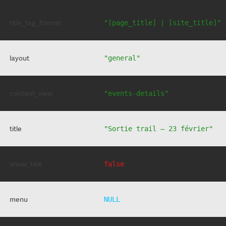
title_tag_format
"[page_title] | [site_title]"
layout
"general"
content_view
"events-details"
title
"Sortie trail – 23 février"
show_title
false
menu
NULL