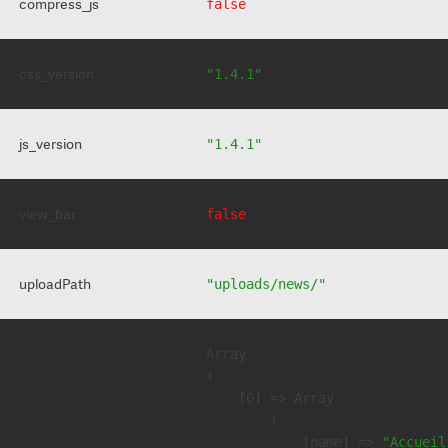
compress_js
false
css_version
"1.4.1"
js_version
"1.4.1"
view_bar
false
uploadPath
"uploads/news/"
Array

(

    [0] => Array

        (

            [name] => 
"Accueil