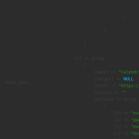
                               
                        )

                )

        )

    [2] => Array

        (

            [name] => 
"Calendr
            [target] => 
NULL
main_menu
            [href] => 
"https:/
            [class] => 
""
            [active] => Array

                (

                    [0] => 
"ev
                    [1] => 
"pa
                    [2] => 
"ev
                    [3] => 
"ev