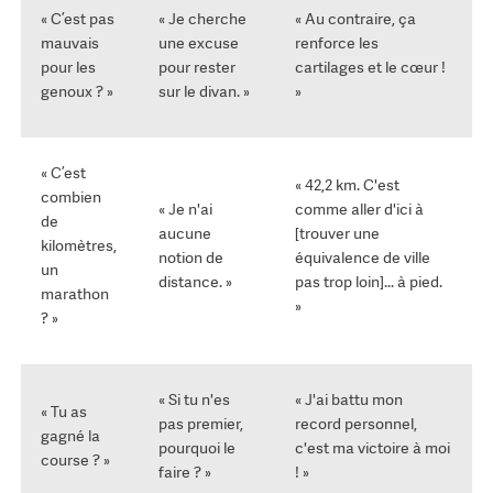
« C’est pas
« Je cherche
« Au contraire, ça
mauvais
une excuse
renforce les
pour les
pour rester
cartilages et le cœur !
genoux ? »
sur le divan. »
»
« C’est
« 42,2 km. C'est
combien
« Je n'ai
comme aller d'ici à
de
aucune
[trouver une
kilomètres,
notion de
équivalence de ville
un
distance. »
pas trop loin]... à pied.
marathon
»
? »
« Si tu n'es
« J'ai battu mon
« Tu as
pas premier,
record personnel,
gagné la
pourquoi le
c'est ma victoire à moi
course ? »
faire ? »
! »