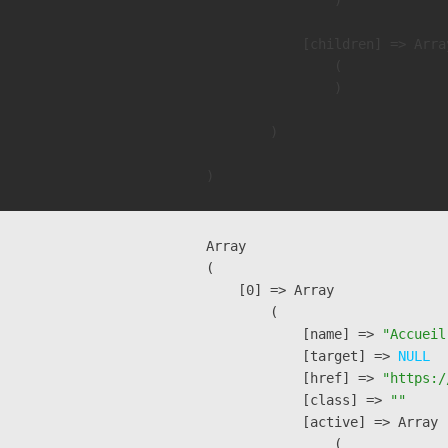
            [children] => Array
                (

                )

        )

Array

(

    [0] => Array

        (

            [name] => 
"Accueil
            [target] => 
NULL
            [href] => 
"https:/
            [class] => 
""
            [active] => Array

                (
