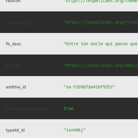
favicon
"https://lespelicans.org/theme
canonical_link
"https://lespelicans.org/fr/no
fb_desc
"Entre ton oncle qui pense que
fb_img
"https://lespelicans.org/websi
addthis_id
"xa-51b9d7da41bf9352"
addthis_default_style
true
typekit_id
"isn4dkj"