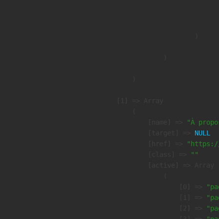
                              
                               
                        )

                )

        )

    [1] => Array

        (

            [name] => 
"À propo
            [target] => 
NULL
            [href] => 
"https:/
            [class] => 
""
            [active] => Array

                (

                    [0] => 
"pa
                    [1] => 
"pa
                    [2] => 
"pa
                    [3] => 
"pa