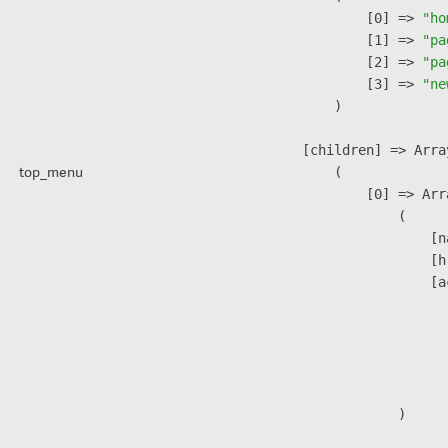
                    [0] => 
"ho
                    [1] => 
"pa
                    [2] => 
"pa
                    [3] => 
"ne
                )

            [children] => Array
top_menu
                (

                    [0] => Arra
                        (

                            [n
                            [h
                            [a
                               
                              
                              
                               
                        )
