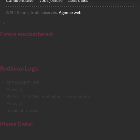
Confidentialité
Nous joindre
Liens utiles
© 2026 Tous droits réservés.
Agence web
.
1
x
Errors encountered:
Redbean Logs:
SET NAMES utf8
Array ( )
SELECT * FROM `websites` -- keep-cache
Array ( )
resultset: 2 rows
Pixms Data: