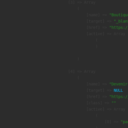
    [3] => Array

        (

            [name] => 
"Boutiqu
            [target] => 
"_blan
            [href] => 
"https:/
            [active] => Array

                (

                )

        )

    [4] => Array

        (

            [name] => 
"Devenir
            [target] => 
NULL
            [href] => 
"https:/
            [class] => 
""
            [active] => Array

                (

                    [0] => 
"pa
                )
