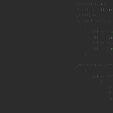
            [target] => 
NULL
            [href] => 
"https:/
            [class] => 
""
            [active] => Array

                (

                    [0] => 
"ho
                    [1] => 
"pa
                    [2] => 
"pa
                    [3] => 
"ne
                )

            [children] => Array
                (

                    [0] => Arra
                        (

                            [n
                            [h
                            [a
                               
                              