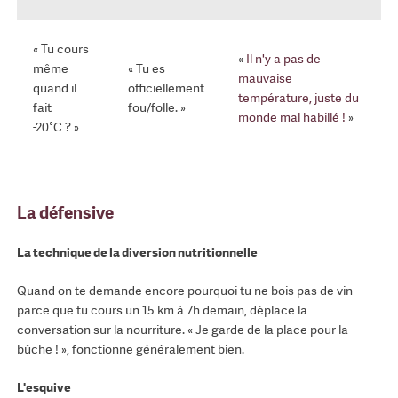
« Tu cours
«
Il n'y a pas de
même
« Tu es
mauvaise
quand il
officiellement
température, juste du
fait
fou/folle. »
monde mal habillé !
»
-20°C ? »
La défensive
La technique de la diversion nutritionnelle
Quand on te demande encore pourquoi tu ne bois pas de vin
parce que tu cours un 15 km à 7h demain, déplace la
conversation sur la nourriture. « Je garde de la place pour la
bûche ! », fonctionne généralement bien.
L'esquive