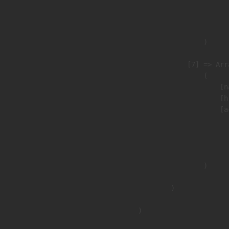
                              
                               
                        )

                    [7] => Arra
                        (

                            [n
                            [h
                            [a
                               
                              
                               
                        )

                )

        )
