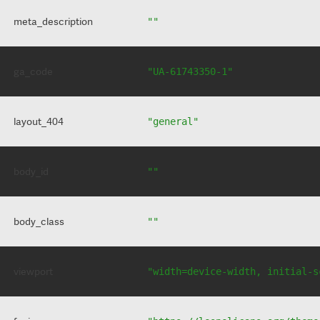
meta_description
""
ga_code
"UA-61743350-1"
layout_404
"general"
body_id
""
body_class
""
viewport
"width=device-width, initial-s