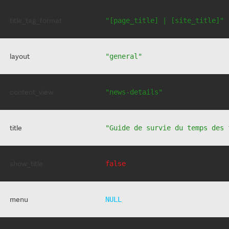
title_tag_format
"[page_title] | [site_title]"
layout
"general"
content_view
"news-details"
title
"Guide de survie du temps des 
show_title
false
menu
NULL