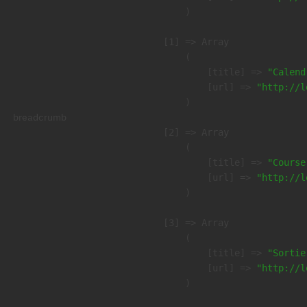
        )

    [1] => Array

        (

            [title] => 
"Calend
            [url] => 
"http://l
        )

breadcrumb
    [2] => Array

        (

            [title] => 
"Course
            [url] => 
"http://l
        )

    [3] => Array

        (

            [title] => 
"Sortie
            [url] => 
"http://l
        )
