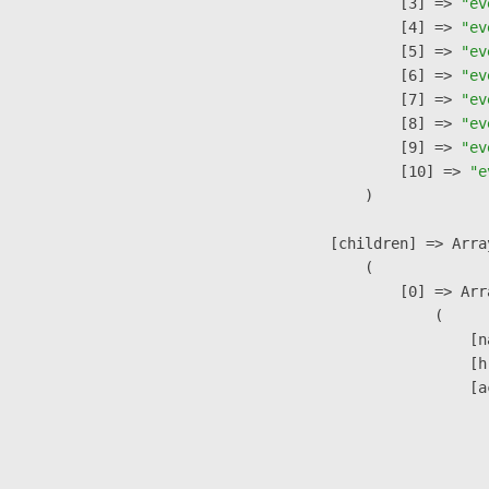
                    [3] => 
"ev
                    [4] => 
"ev
                    [5] => 
"ev
                    [6] => 
"ev
                    [7] => 
"ev
                    [8] => 
"ev
                    [9] => 
"ev
                    [10] => 
"e
                )

            [children] => Array
                (

                    [0] => Arra
                        (

                            [n
                            [h
                            [a
                               
                              
                               