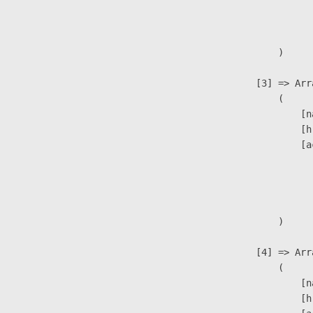
                              
                               
                        )

                    [3] => Arra
                        (

                            [n
                            [h
                            [a
                               
                              
                               
                        )

                    [4] => Arra
                        (

                            [n
                            [h