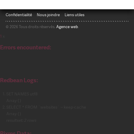
Confidentialité
Nous joindre
Liens utiles
© 2026 Tous droits réservés.
Agence web
.
1
x
Errors encountered:
Redbean Logs:
SET NAMES utf8
Array ( )
SELECT * FROM `websites` -- keep-cache
Array ( )
resultset: 2 rows
Pixms Data: