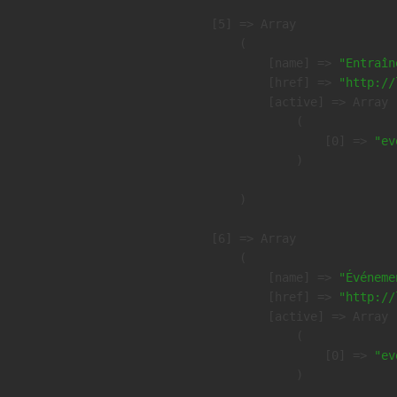
    [5] => Array

        (

            [name] => 
"Entraîn
            [href] => 
"http://
            [active] => Array

                (

                    [0] => 
"ev
                )

        )

    [6] => Array

        (

            [name] => 
"Événeme
            [href] => 
"http://
            [active] => Array

                (

                    [0] => 
"ev
                )
