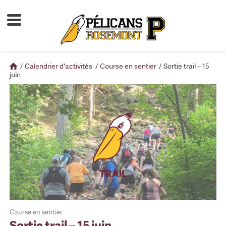
Accueil
À propos
/
Calendrier d'activités
/
Course en sentier
/
Sortie trail – 15
Calendrier d'activités
juin
Boutique
Devenir membre
Course en sentier
Sortie trail – 15 juin