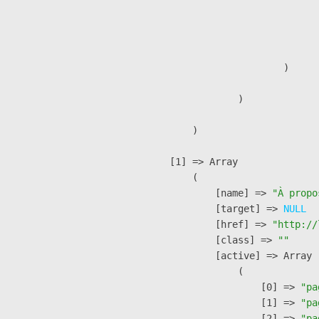
                              
                              
                               
                        )

                )

        )

    [1] => Array

        (

            [name] => 
"À propo
            [target] => 
NULL
            [href] => 
"http://
            [class] => 
""
            [active] => Array

                (

                    [0] => 
"pa
                    [1] => 
"pa
                    [2] => 
"pa