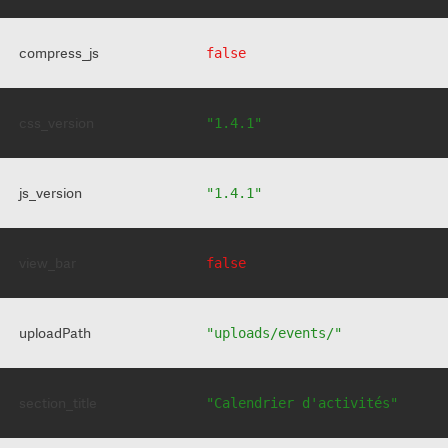
compress_js
false
css_version
"1.4.1"
js_version
"1.4.1"
view_bar
false
uploadPath
"uploads/events/"
section_title
"Calendrier d'activités"