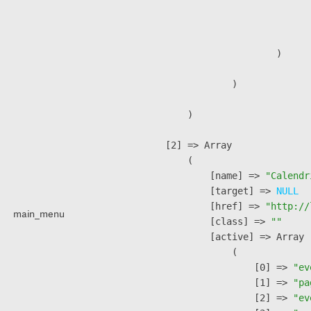
                              
                               
                        )

                )

        )

    [2] => Array

        (

            [name] => 
"Calendr
            [target] => 
NULL
            [href] => 
"http://
main_menu
            [class] => 
""
            [active] => Array

                (

                    [0] => 
"ev
                    [1] => 
"pa
                    [2] => 
"ev