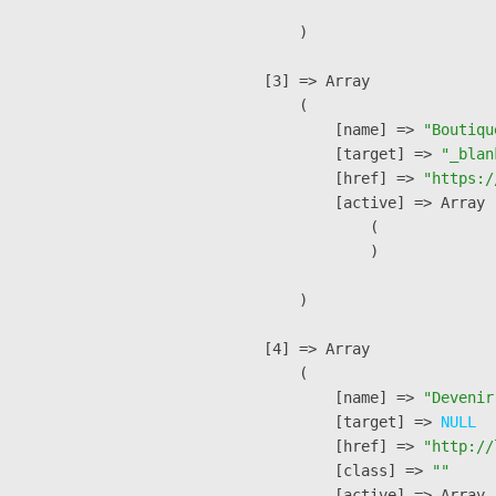
        )

    [3] => Array

        (

            [name] => 
"Boutiqu
            [target] => 
"_blan
            [href] => 
"https:/
            [active] => Array

                (

                )

        )

    [4] => Array

        (

            [name] => 
"Devenir
            [target] => 
NULL
            [href] => 
"http://
            [class] => 
""
            [active] => Array
