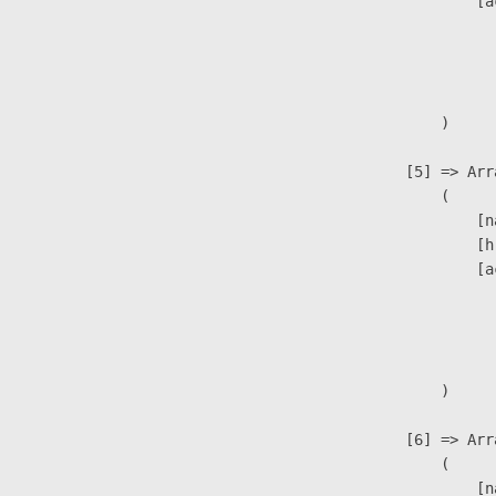
                            [a
                               
                              
                               
                        )

                    [5] => Arra
                        (

                            [n
                            [h
                            [a
                               
                              
                               
                        )

                    [6] => Arra
                        (

                            [n