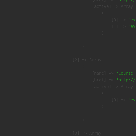
            [active] => Array

                (

                    [0] => 
"ev
                    [1] => 
"ev
                )

        )

    [2] => Array

        (

            [name] => 
"Course 
            [href] => 
"http://
            [active] => Array

                (

                    [0] => 
"ev
                )

        )

    [3] => Array
