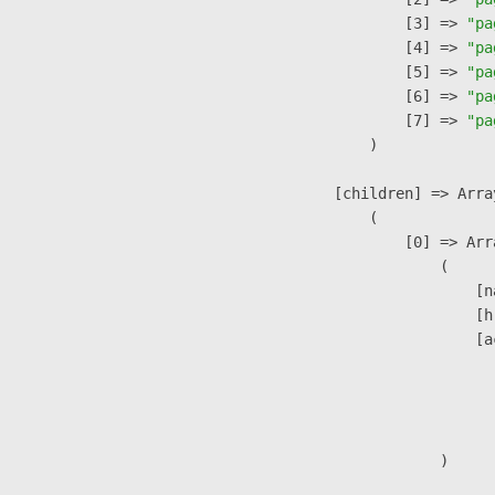
                    [3] => 
"pa
                    [4] => 
"pa
                    [5] => 
"pa
                    [6] => 
"pa
                    [7] => 
"pa
                )

            [children] => Array
                (

                    [0] => Arra
                        (

                            [n
                            [h
                            [a
                               
                              
                               
                        )
