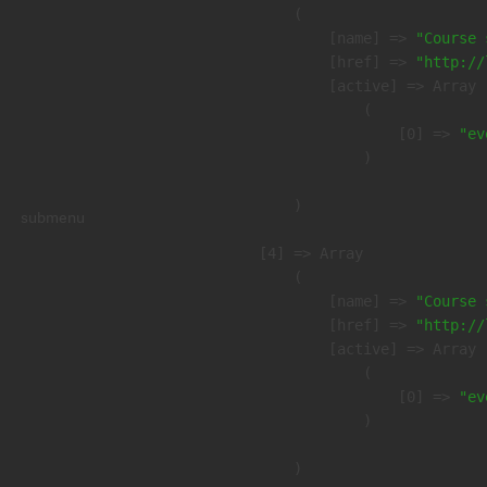
        (

            [name] => 
"Course 
            [href] => 
"http://
            [active] => Array

                (

                    [0] => 
"ev
                )

        )

submenu
    [4] => Array

        (

            [name] => 
"Course 
            [href] => 
"http://
            [active] => Array

                (

                    [0] => 
"ev
                )

        )
