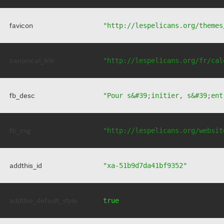
favicon
"http://lespelicans.org/themes
canonical_link
"http://lespelicans.org/fr/cal
fb_desc
"Pour s&#39;initier, s&#39;ent
fb_img
"http://lespelicans.org/websit
addthis_id
"xa-51b9d7da41bf9352"
addthis_default_style
true