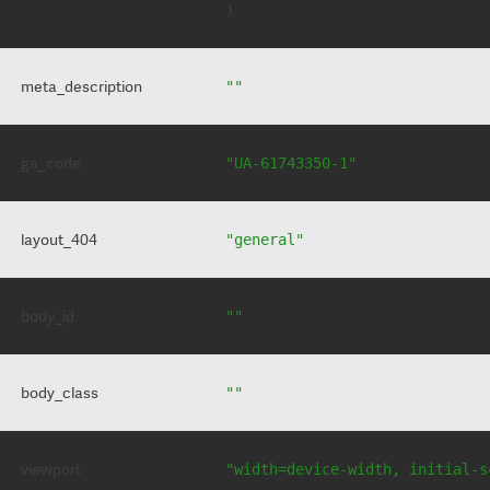
meta_description
""
ga_code
"UA-61743350-1"
layout_404
"general"
body_id
""
body_class
""
viewport
"width=device-width, initial-s