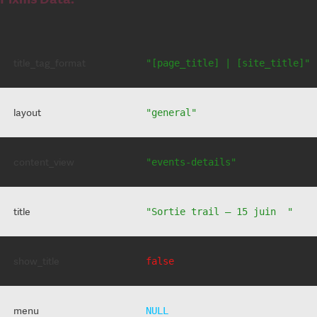
title_tag_format
"[page_title] | [site_title]"
layout
"general"
content_view
"events-details"
title
"Sortie trail – 15 juin  "
show_title
false
menu
NULL