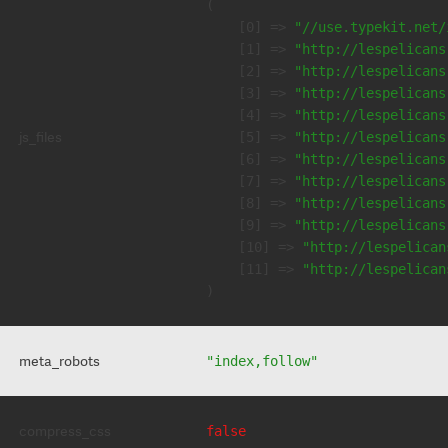
(

    [0] => 
"//use.typekit.net/
    [1] => 
"http://lespelicans
    [2] => 
"http://lespelicans
    [3] => 
"http://lespelicans
    [4] => 
"http://lespelicans
js_files
    [5] => 
"http://lespelicans
    [6] => 
"http://lespelicans
    [7] => 
"http://lespelicans
    [8] => 
"http://lespelicans
    [9] => 
"http://lespelicans
    [10] => 
"http://lespelican
    [11] => 
"http://lespelican
meta_robots
"index,follow"
compress_css
false