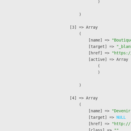
                )

        )

    [3] => Array

        (

            [name] => 
"Boutiqu
            [target] => 
"_blan
            [href] => 
"https:/
            [active] => Array

                (

                )

        )

    [4] => Array

        (

            [name] => 
"Devenir
            [target] => 
NULL
            [href] => 
"http://
            [class] => 
""