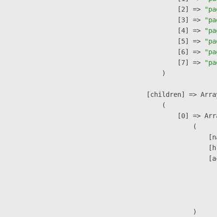
                    [2] => 
"pa
                    [3] => 
"pa
                    [4] => 
"pa
                    [5] => 
"pa
                    [6] => 
"pa
                    [7] => 
"pa
                )

            [children] => Array
                (

                    [0] => Arra
                        (

                            [n
                            [h
                            [a
                               
                              
                               
                        )
