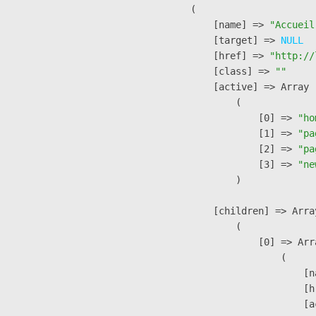
        (

            [name] => 
"Accueil
            [target] => 
NULL
            [href] => 
"http://
            [class] => 
""
            [active] => Array

                (

                    [0] => 
"ho
                    [1] => 
"pa
                    [2] => 
"pa
                    [3] => 
"ne
                )

            [children] => Array
                (

                    [0] => Arra
                        (

                            [n
                            [h
                            [a