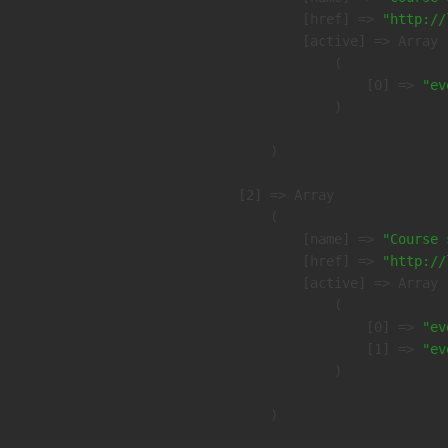
            [href] => 
"http://
            [active] => Array

                (

                    [0] => 
"ev
                )

        )

    [2] => Array

        (

            [name] => 
"Course 
            [href] => 
"http://
            [active] => Array

                (

                    [0] => 
"ev
                    [1] => 
"ev
                )

        )
