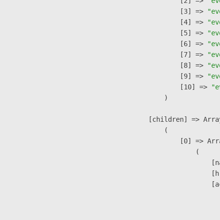
                    [2] => 
"ev
                    [3] => 
"ev
                    [4] => 
"ev
                    [5] => 
"ev
                    [6] => 
"ev
                    [7] => 
"ev
                    [8] => 
"ev
                    [9] => 
"ev
                    [10] => 
"e
                )

            [children] => Array
                (

                    [0] => Arra
                        (

                            [n
                            [h
                            [a
                               
                              
                               