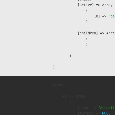
            [active] => Array

                (

                    [0] => 
"pa
                )

            [children] => Array
                (

                )

        )

Array

(

    [0] => Array

        (

            [name] => 
"Accueil
            [target] => 
NULL