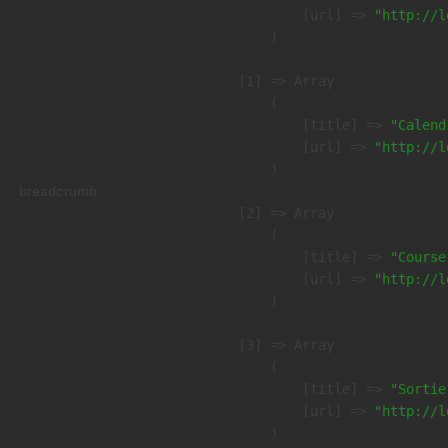
            [url] => 
"http://l
        )

    [1] => Array

        (

            [title] => 
"Calend
            [url] => 
"http://l
        )

breadcrumb
    [2] => Array

        (

            [title] => 
"Course
            [url] => 
"http://l
        )

    [3] => Array

        (

            [title] => 
"Sortie
            [url] => 
"http://l
        )
