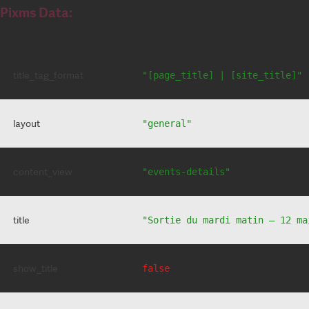
Pixms Data:
title_tag_format
"[page_title] | [site_title]"
layout
"general"
content_view
"events-details"
title
"Sortie du mardi matin – 12 ma
show_title
false