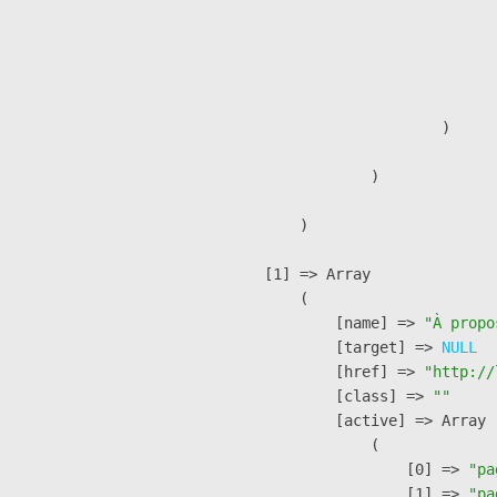
                               
                              
                              
                               
                        )

                )

        )

    [1] => Array

        (

            [name] => 
"À propo
            [target] => 
NULL
            [href] => 
"http://
            [class] => 
""
            [active] => Array

                (

                    [0] => 
"pa
                    [1] => 
"pa