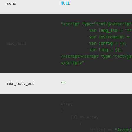
menu
NULL
"<script type="text/javascript
            var lang_iso = "fr"
            var environment = 
misc_head
            var config = {};

            var lang = {};

</script><script type="text/jav
</script>"
misc_body_end
""
Array

(

    [0] => Array

        (

            [title] => 
"Accuei