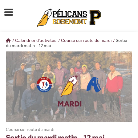
Accueil
À propos
/
Calendrier d'activités
/
Course sur route du mardi
/
Sortie
Calendrier d'activités
du mardi matin – 12 mai
Boutique
Devenir membre
Course sur route du mardi
Sortie du mardi matin – 12 mai