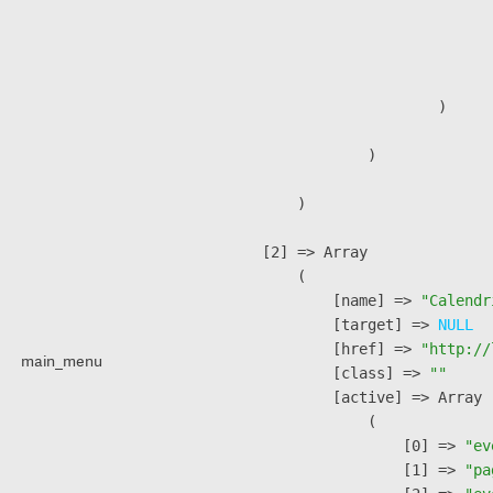
                               
                              
                               
                        )

                )

        )

    [2] => Array

        (

            [name] => 
"Calendr
            [target] => 
NULL
            [href] => 
"http://
main_menu
            [class] => 
""
            [active] => Array

                (

                    [0] => 
"ev
                    [1] => 
"pa