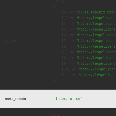
Array

(

    [0] => 
"//use.typekit.net/
    [1] => 
"http://lespelicans
    [2] => 
"http://lespelicans
    [3] => 
"http://lespelicans
    [4] => 
"http://lespelicans
js_files
    [5] => 
"http://lespelicans
    [6] => 
"http://lespelicans
    [7] => 
"http://lespelicans
    [8] => 
"http://lespelicans
    [9] => 
"http://lespelicans
    [10] => 
"http://lespelican
    [11] => 
"http://lespelican
meta_robots
"index,follow"