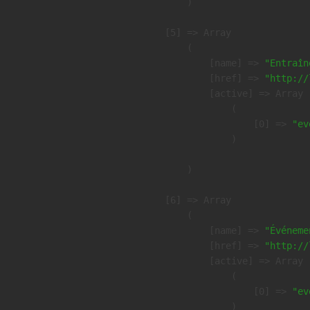
        )

    [5] => Array

        (

            [name] => 
"Entraîn
            [href] => 
"http://
            [active] => Array

                (

                    [0] => 
"ev
                )

        )

    [6] => Array

        (

            [name] => 
"Événeme
            [href] => 
"http://
            [active] => Array

                (

                    [0] => 
"ev
                )
