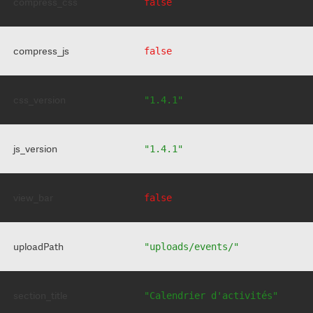
compress_css
false
compress_js
false
css_version
"1.4.1"
js_version
"1.4.1"
view_bar
false
uploadPath
"uploads/events/"
section_title
"Calendrier d'activités"