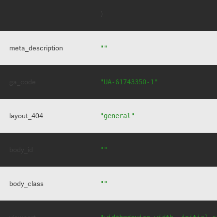
meta_description
""
ga_code
"UA-61743350-1"
layout_404
"general"
body_id
""
body_class
""