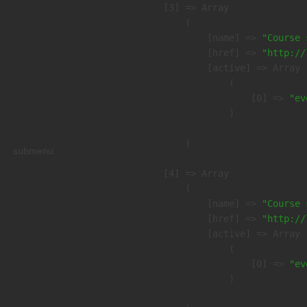
    [3] => Array

        (

            [name] => 
"Course 
            [href] => 
"http://
            [active] => Array

                (

                    [0] => 
"ev
                )

        )

submenu
    [4] => Array

        (

            [name] => 
"Course 
            [href] => 
"http://
            [active] => Array

                (

                    [0] => 
"ev
                )
