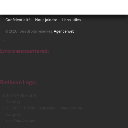
Confidentialité
Nous joindre
Liens utiles
© 2026 Tous droits réservés.
Agence web
.
1
x
Errors encountered:
Redbean Logs:
SET NAMES utf8
Array ( )
SELECT * FROM `websites` -- keep-cache
Array ( )
resultset: 2 rows