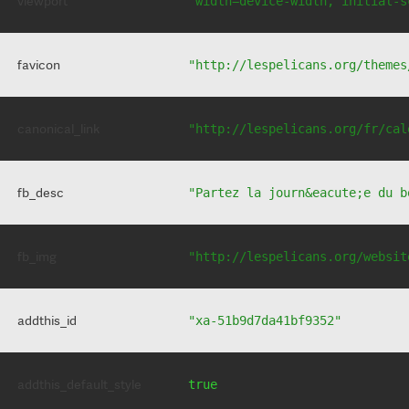
viewport
"width=device-width, initial-s
favicon
"http://lespelicans.org/themes
canonical_link
"http://lespelicans.org/fr/cal
fb_desc
"Partez la journ&eacute;e du b
fb_img
"http://lespelicans.org/websit
addthis_id
"xa-51b9d7da41bf9352"
addthis_default_style
true