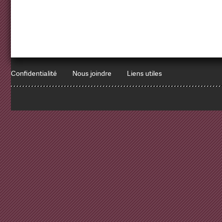
Confidentialité
Nous joindre
Liens utiles
1
x
Errors encountered:
Redbean Logs:
SET NAMES utf8