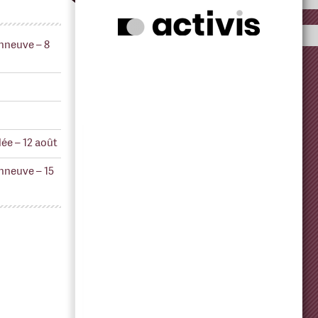
nneuve – 8
ée – 12 août
nneuve – 15