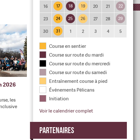
17
18
19
22
16
20
21
24
25
26
29
23
27
28
31
30
1
2
3
4
5
Course en sentier
Course sur route du mardi
Course sur route du mercredi
Course sur route du samedi
Entraînement course à pied
en 2026
Événements Pélicans
Initiation
rse, les
nclusive
Voir le calendrier complet
Partenaires