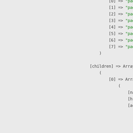
                    [0] => 
"pa
                    [1] => 
"pa
                    [2] => 
"pa
                    [3] => 
"pa
                    [4] => 
"pa
                    [5] => 
"pa
                    [6] => 
"pa
                    [7] => 
"pa
                )

            [children] => Array
                (

                    [0] => Arra
                        (

                            [n
                            [h
                            [a
                               
                              
                               