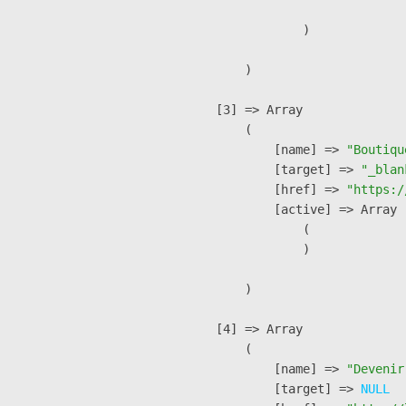
                )

        )

    [3] => Array

        (

            [name] => 
"Boutiqu
            [target] => 
"_blan
            [href] => 
"https:/
            [active] => Array

                (

                )

        )

    [4] => Array

        (

            [name] => 
"Devenir
            [target] => 
NULL