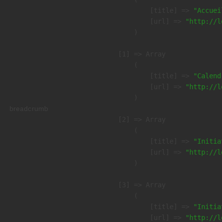
            [title] => 
"Accuei
            [url] => 
"http://l
        )

    [1] => Array

        (

            [title] => 
"Calend
            [url] => 
"http://l
        )

breadcrumb
    [2] => Array

        (

            [title] => 
"Initia
            [url] => 
"http://l
        )

    [3] => Array

        (

            [title] => 
"Initia
            [url] => 
"http://l