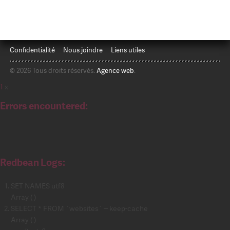
Confidentialité
Nous joindre
Liens utiles
© 2026 Tous droits réservés.
Agence web
.
1
x
Errors encountered:
Redbean Logs:
SET NAMES utf8
Array ( )
SELECT * FROM `websites` -- keep-cache
Array ( )