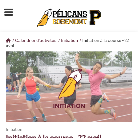
Accueil
À propos
/
Calendrier d'activités
/
Initiation
/
Initiation à la course - 22
Calendrier d'activités
avril
Boutique
Devenir membre
Initiation
Initiation à la course - 22 avril