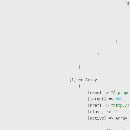
                            [a
                               
                              
                              
                               
                        )

                )

        )

    [1] => Array

        (

            [name] => 
"À propo
            [target] => 
NULL
            [href] => 
"http://
            [class] => 
""
            [active] => Array

                (
