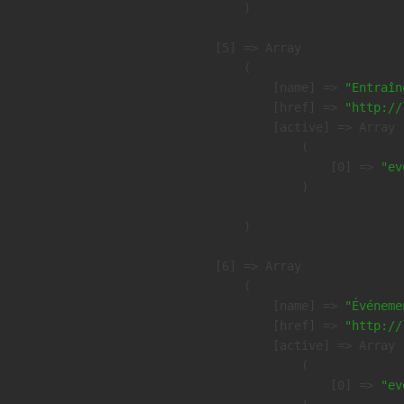
        )

    [5] => Array

        (

            [name] => 
"Entraîn
            [href] => 
"http://
            [active] => Array

                (

                    [0] => 
"ev
                )

        )

    [6] => Array

        (

            [name] => 
"Événeme
            [href] => 
"http://
            [active] => Array

                (

                    [0] => 
"ev