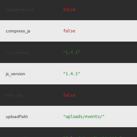
compress_css
false
compress_js
false
css_version
"1.4.1"
js_version
"1.4.1"
view_bar
false
uploadPath
"uploads/events/"