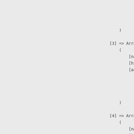
                               
                              
                               
                        )

                    [3] => Arra
                        (

                            [n
                            [h
                            [a
                               
                              
                               
                        )

                    [4] => Arra
                        (

                            [n