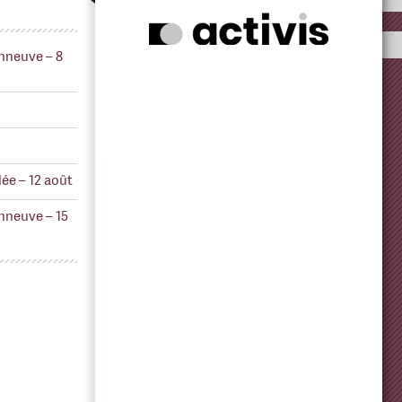
nneuve – 8
ée – 12 août
nneuve – 15