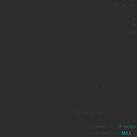
                    [0] => Arra
                        (

                            [n
                            [h
                            [a
                               
                              
                              
                               
                        )

                )

        )

    [1] => Array

        (

            [name] => 
"À propo
            [target] => 
NULL