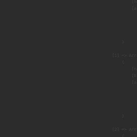
                            [h
                            [a
                               
                              
                               
                        )

                    [1] => Arra
                        (

                            [n
                            [h
                            [a
                               
                              
                               
                        )

                    [2] => Arra
                        (
