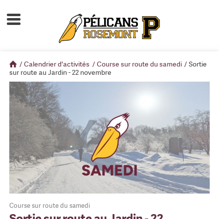
Accueil
À propos
/
Calendrier d'activités
/
Course sur route du samedi
/
Sortie
Calendrier d'activités
sur route au Jardin - 22 novembre
Boutique
Devenir membre
Course sur route du samedi
Sortie sur route au Jardin - 22