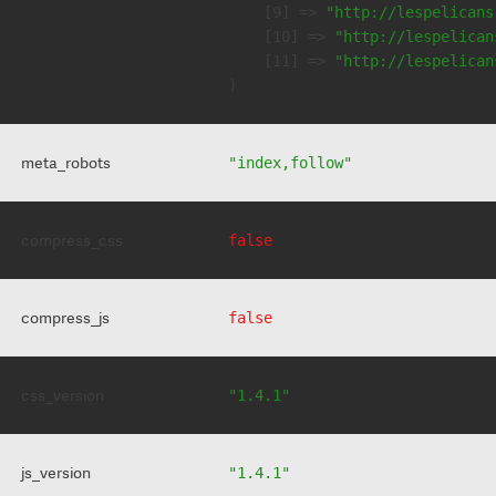
    [9] => 
"http://lespelicans
    [10] => 
"http://lespelican
    [11] => 
"http://lespelican
meta_robots
"index,follow"
compress_css
false
compress_js
false
css_version
"1.4.1"
js_version
"1.4.1"