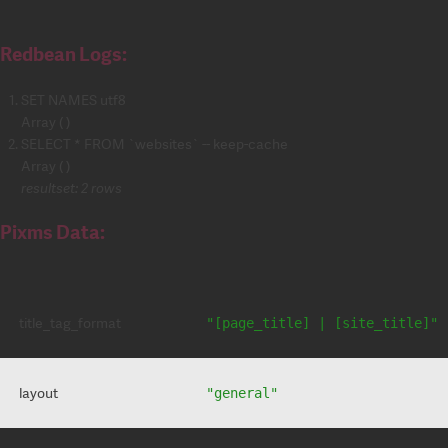
Redbean Logs:
SET NAMES utf8
Array ( )
SELECT * FROM `websites` -- keep-cache
Array ( )
resultset: 2 rows
Pixms Data:
title_tag_format
"[page_title] | [site_title]"
layout
"general"