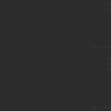
                            [h
                            [a
                               
                              
                               
                        )

                    [3] => Arra
                        (

                            [n
                            [h
                            [a
                               
                              
                               
                        )

                    [4] => Arra