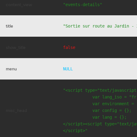
content_view
"events-details"
title
"Sortie sur route au Jardin - 
show_title
false
menu
NULL
"<script type="text/javascript
            var lang_iso = "fr"
            var environment = 
misc_head
            var config = {};

            var lang = {};

</script><script type="text/jav
</script>"