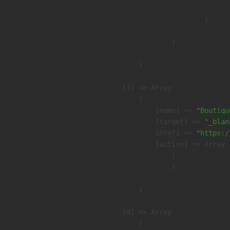
                        )

                )

        )

    [3] => Array

        (

            [name] => 
"Boutiqu
            [target] => 
"_blan
            [href] => 
"https:/
            [active] => Array

                (

                )

        )

    [4] => Array

        (
