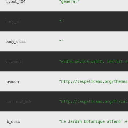
layout_404
"general"
body_id
""
body_class
""
viewport
"width=device-width, initial-s
favicon
"http://lespelicans.org/themes
canonical_link
"http://lespelicans.org/fr/cal
fb_desc
"Le Jardin botanique attend le