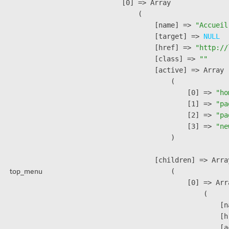
    [0] => Array

        (

            [name] => 
"Accueil
            [target] => 
NULL
            [href] => 
"http://
            [class] => 
""
            [active] => Array

                (

                    [0] => 
"ho
                    [1] => 
"pa
                    [2] => 
"pa
                    [3] => 
"ne
                )

            [children] => Array
top_menu
                (

                    [0] => Arra
                        (

                            [n
                            [h
                            [a