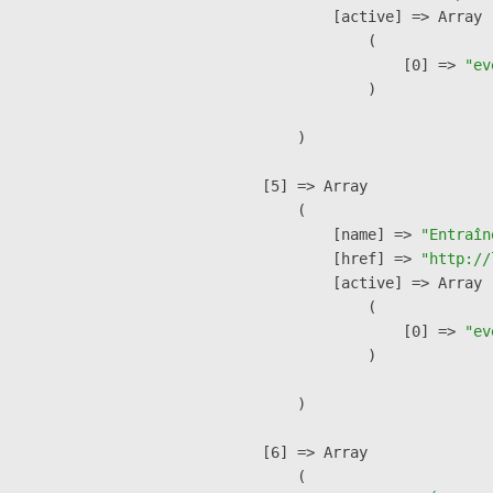
            [active] => Array

                (

                    [0] => 
"ev
                )

        )

    [5] => Array

        (

            [name] => 
"Entraîn
            [href] => 
"http://
            [active] => Array

                (

                    [0] => 
"ev
                )

        )

    [6] => Array

        (
