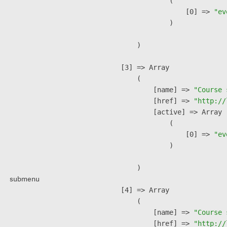
                (

                    [0] => 
"ev
                )

        )

    [3] => Array

        (

            [name] => 
"Course 
            [href] => 
"http://
            [active] => Array

                (

                    [0] => 
"ev
                )

        )

submenu
    [4] => Array

        (

            [name] => 
"Course 
            [href] => 
"http://