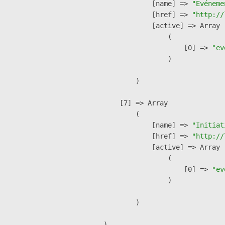
            [name] => 
"Événeme
            [href] => 
"http://
            [active] => Array

                (

                    [0] => 
"ev
                )

        )

    [7] => Array

        (

            [name] => 
"Initiat
            [href] => 
"http://
            [active] => Array

                (

                    [0] => 
"ev
                )

        )
