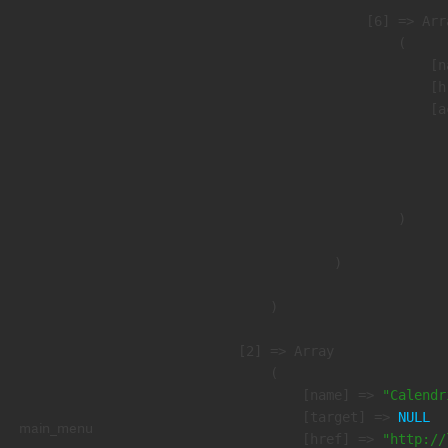
                    [6] => Arra
                        (

                            [n
                            [h
                            [a
                               
                              
                               
                        )

                )

        )

    [2] => Array

        (

            [name] => 
"Calendr
            [target] => 
NULL
main_menu
            [href] => 
"http://