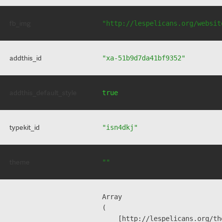
fb_img
"http://lespelicans.org/websit
addthis_id
"xa-51b9d7da41bf9352"
addthis_default_style
true
typekit_id
"isn4dkj"
theme
""
Array

(

    [http://lespelicans.org/th