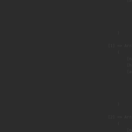
                            [a
                               
                              
                               
                        )

                    [1] => Arra
                        (

                            [n
                            [h
                            [a
                               
                              
                               
                        )

                    [2] => Arra
                        (

                            [n