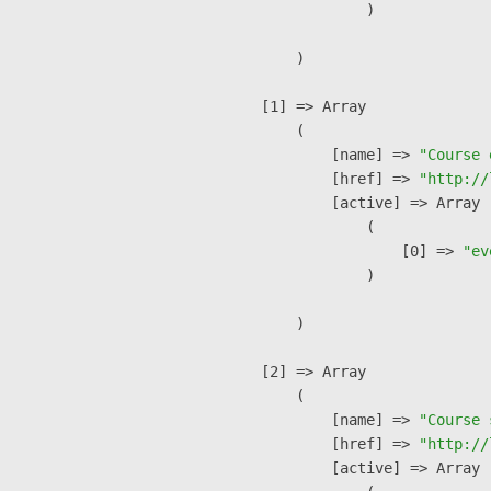
                )

        )

    [1] => Array

        (

            [name] => 
"Course 
            [href] => 
"http://
            [active] => Array

                (

                    [0] => 
"ev
                )

        )

    [2] => Array

        (

            [name] => 
"Course 
            [href] => 
"http://
            [active] => Array
