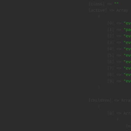
            [class] => 
""
            [active] => Array

                (

                    [0] => 
"ev
                    [1] => 
"pa
                    [2] => 
"ev
                    [3] => 
"ev
                    [4] => 
"ev
                    [5] => 
"ev
                    [6] => 
"ev
                    [7] => 
"ev
                    [8] => 
"ev
                    [9] => 
"ev
                )

            [children] => Array
                (

                    [0] => Arra
                        (

                            [n